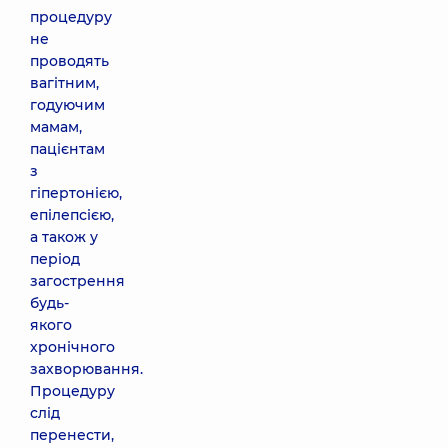
процедуру
не
проводять
вагітним,
годуючим
мамам,
пацієнтам
з
гіпертонією,
епілепсією,
а також у
період
загострення
будь-
якого
хронічного
захворювання.
Процедуру
слід
перенести,