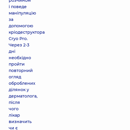
розчином
і поведе
маніпуляцію
за
допомогою
кріодеструктора
Cryo Pro.
Через 2-3
дні
необхідно
пройти
повторний
огляд
оброблених
ділянок у
дерматолога,
після
чого
лікар
визначить
чи є