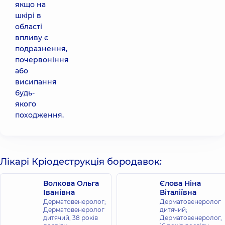
якщо на
шкірі в
області
впливу є
подразнення,
почервоніння
або
висипання
будь-
якого
походження.
Лікарі Кріодеструкція бородавок:
Волкова Ольга
Єлова Ніна
Іванівна
Віталіївна
Дерматовенеролог;
Дерматовенеролог
Дерматовенеролог
дитячий;
дитячий,
38 років
Дерматовенеролог,