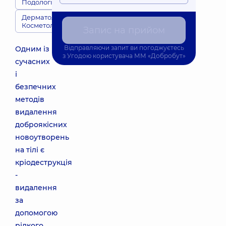
Подологія
Дерматологія,
Косметологія
Запис на прийом
Відправляючи запит ви погоджуєтесь
Одним із
з
Угодою користувача
ММ «Добробут»
сучасних
і
безпечних
методів
видалення
доброякісних
новоутворень
на тілі є
кріодеструкція
-
видалення
за
допомогою
рідкого