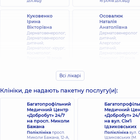
досвіду
16 років досвіду
Куковенко
Осовалюк
Ірина
Наталія
Вікторівна
Анатоліївна
Дерматовенеролог;
Дерматовенеролог
Дерматовенеролог
дитячий;
дитячий;
Алерголог
Дерматолог-хірург;
дитячий;
Косметолог;
Дерматовенеролог;
Трихолог,
18 років
Трихолог,
27 років
досвіду
досвіду
Всі лікарі
Селіванова
Тетяна
Саченко Ян
Анатоліївна
Клініки, де надають пакетну послугу(и):
Вікторович
Дерматовенеролог;
Подолог,
12 років
Дерматовенеролог
Багатопрофільний
Багатопрофіл
досвіду
дитячий;
Медичний Центр
Медичний Цен
Онкодерматологія,
«Добробут» 24/7
«Добробут» 24/
18 років досвіду
на просп. Миколи
на вул. Сім’ї
Бажана
Ідзиковських
Мацідонська
Центіло Сергій
Поліклініка
просп.
Поліклініка
вул. С
Ірина
Віталійович
Миколи Бажана, 12-А,
Ідзиковських (М.