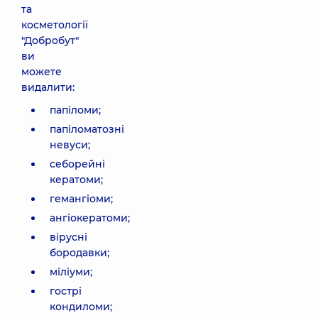
та
косметології
"Добробут"
ви
можете
видалити:
папіломи;
папіломатозні
невуси;
себорейні
кератоми;
гемангіоми;
ангіокератоми;
вірусні
бородавки;
міліуми;
гострі
кондиломи;