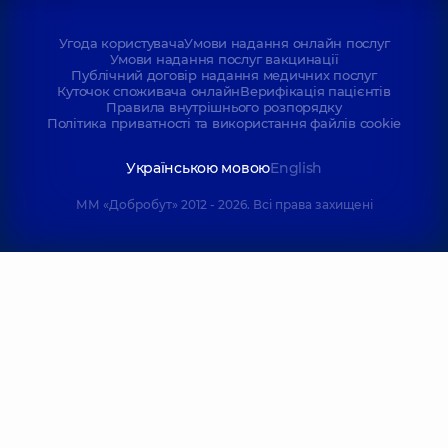
Угода користувача
Умови надання онлайн послуг
Умови надання послуг вакцинації
Публічний договір надання медичних послуг
Куточок споживача онлайн
Верифікація пацієнтів
Правила внутрішнього розпорядку
Політика приватності та використання файлів cookie
Українською мовою
English
ММ «Добробут» 2012 - 2026. Всі права захищені