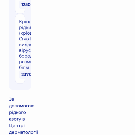
1250 грн
Кріодеструкція
рідким азотом
(кріодеструктор
Cryo Pro)*
видалення
вірусної
бородавки
розміром
більше 8 мм
2370 грн
За
допомогою
рідкого
азоту в
Центрі
дерматології