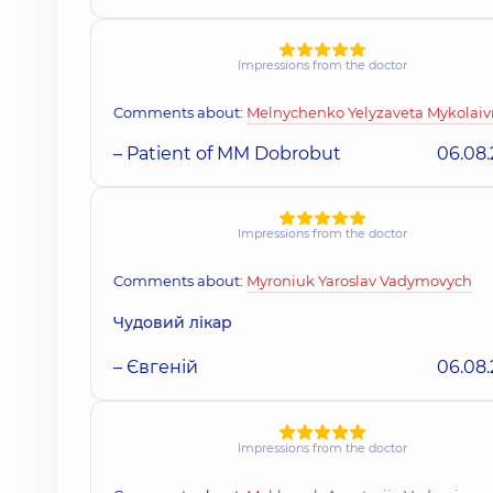
Impressions from the doctor
Comments about:
Melnychenko Yelyzaveta Mykolai
– Patient of MM Dobrobut
06.08
Impressions from the doctor
Comments about:
Myroniuk Yaroslav Vadymovych
Чудовий лікар
– Євгеній
06.08
Impressions from the doctor