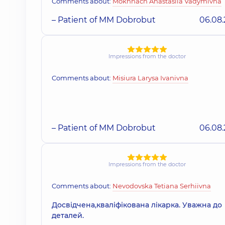
Comments about:
Mokhnach Anastasiia Vadymivna
– Patient of MM Dobrobut
06.08
Impressions from the doctor
Comments about:
Misiura Larysa Ivanivna
– Patient of MM Dobrobut
06.08
Impressions from the doctor
Comments about:
Nevodovska Tetiana Serhiivna
Досвідчена,кваліфікована лікарка. Уважна до
деталей.