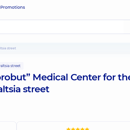
e
Promotions
tsia street
ltsia street
robut” Medical Center for th
tsia street