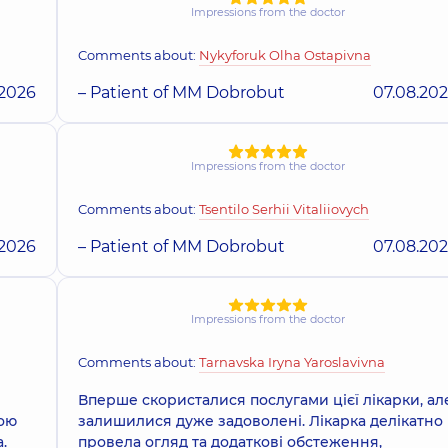
Impressions from the doctor
Comments about:
Nykyforuk Olha Ostapivna
.2026
– Patient of MM Dobrobut
07.08.20
Impressions from the doctor
Comments about:
Tsentilo Serhii Vitaliiovych
.2026
– Patient of MM Dobrobut
07.08.20
Impressions from the doctor
Comments about:
Tarnavska Iryna Yaroslavivna
Вперше скористалися послугами цієї лікарки, ал
вою
залишилися дуже задоволені. Лікарка делікатно
.
провела огляд та додаткові обстеження,