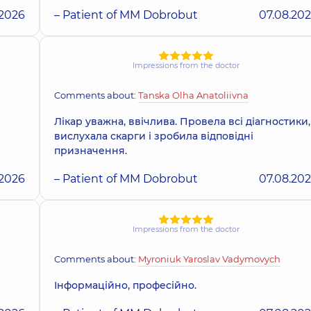
.2026
– Patient of MM Dobrobut
07.08.20
Impressions from the doctor
Comments about:
Tanska Olha Anatoliivna
Лікар уважна, ввічлива. Провела всі діагностики,
вислухала скарги і зробила відповідні
призначення.
.2026
– Patient of MM Dobrobut
07.08.20
Impressions from the doctor
Comments about:
Myroniuk Yaroslav Vadymovych
Інформаційно, професійно.