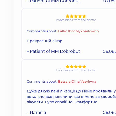
– Patient of MM Dobrobut
07.08
Impressions from the doctor
Comments about:
Falko Ihor Mykhailovych
Прекрасний лікар
– Patient of MM Dobrobut
06.08
Impressions from the doctor
Comments about:
Batsala Olha Vasylivna
Дуже дякую пані лікарці! До мене проявили у
детально все пояснили, що в мене за хвороба
лікувати. Було спокійно і комфортно
– Наталія
06.08