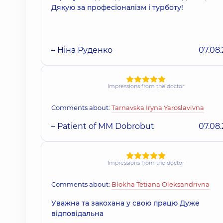
Дякую за професіоналізм і турботу!
– Ніна Руденко
07.08
Impressions from the doctor
Comments about:
Tarnavska Iryna Yaroslavivna
– Patient of MM Dobrobut
07.08
Impressions from the doctor
Comments about:
Blokha Tetiana Oleksandrivna
Уважна та закохана у свою працю Дуже
відповідальна