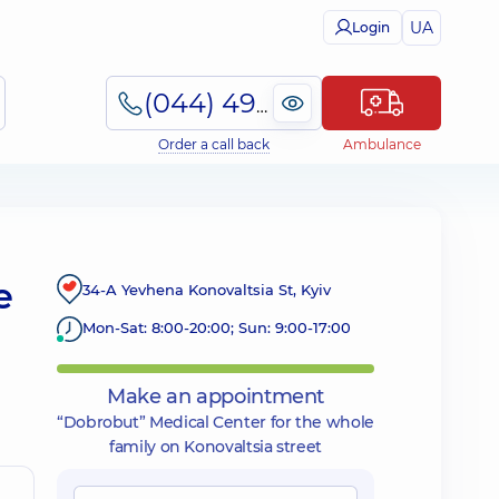
UA
Login
(044) 495-2-888
Order a call back
Ambulance
e
34-A Yevhena Konovaltsia St, Kyiv
Mon-Sat: 8:00-20:00; Sun: 9:00-17:00
Make an appointment
“Dobrobut” Medical Center for the whole
family on Konovaltsia street