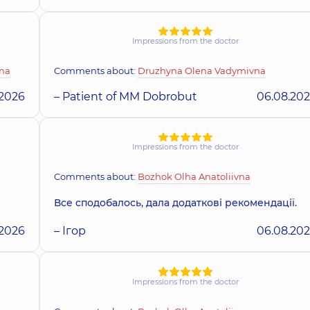
Impressions from the doctor
vna
Comments about:
Druzhyna Olena Vadymivna
.2026
– Patient of MM Dobrobut
06.08.20
Impressions from the doctor
Comments about:
Bozhok Olha Anatoliivna
Все сподобалось, дала додаткові рекомендації.
.2026
– Ігор
06.08.20
Impressions from the doctor