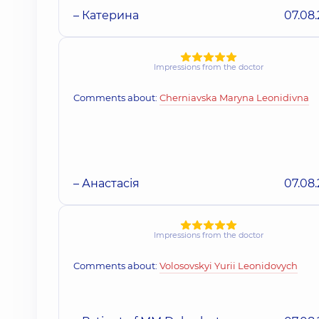
– Катерина
07.08
Impressions from the doctor
Comments about:
Cherniavska Maryna Leonidivna
– Анастасія
07.08
Impressions from the doctor
Comments about:
Volosovskyi Yurii Leonidovych