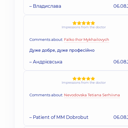
– Владислава
06.08
Impressions from the doctor
Comments about:
Falko Ihor Mykhailovych
Дуже добре, дуже професійно
– Андрієвська
06.08
Impressions from the doctor
Comments about:
Nevodovska Tetiana Serhiivna
– Patient of MM Dobrobut
06.08