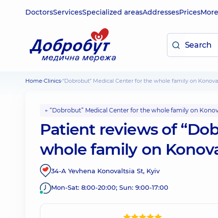
Doctors
Services
Specialized areas
Addresses
Prices
Mor
Home
Clinics
“Dobrobut” Medical Center for the whole family on Konoval
← “Dobrobut” Medical Center for the whole family on Konova
Patient reviews of “Dob
whole family on Konoval
34-A Yevhena Konovaltsia St, Kyiv
Mon-Sat: 8:00-20:00; Sun: 9:00-17:00