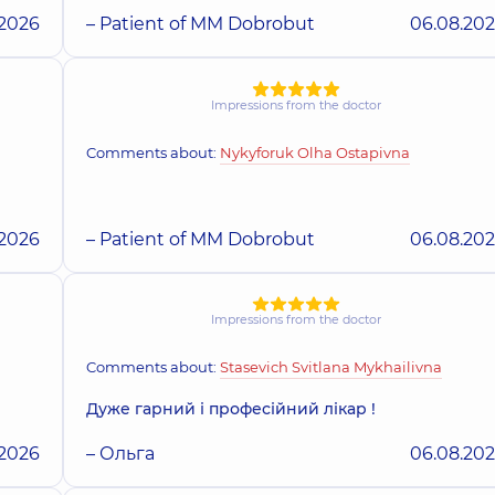
.2026
– Patient of MM Dobrobut
06.08.20
Impressions from the doctor
Comments about:
Nykyforuk Olha Ostapivna
.2026
– Patient of MM Dobrobut
06.08.20
Impressions from the doctor
Comments about:
Stasevich Svitlana Mykhailivna
Дуже гарний і професійний лікар !
.2026
– Ольга
06.08.20