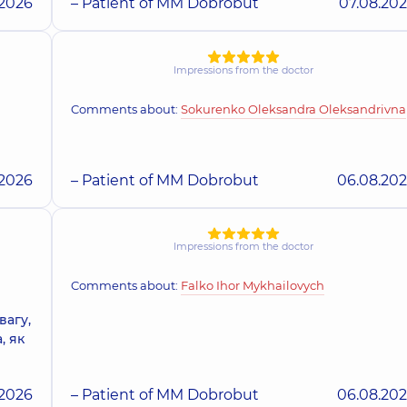
.2026
– Patient of MM Dobrobut
07.08.20
Impressions from the doctor
Comments about:
Sokurenko Oleksandra Oleksandrivna
.2026
– Patient of MM Dobrobut
06.08.20
Impressions from the doctor
Comments about:
Falko Ihor Mykhailovych
вагу,
, як
.2026
– Patient of MM Dobrobut
06.08.20