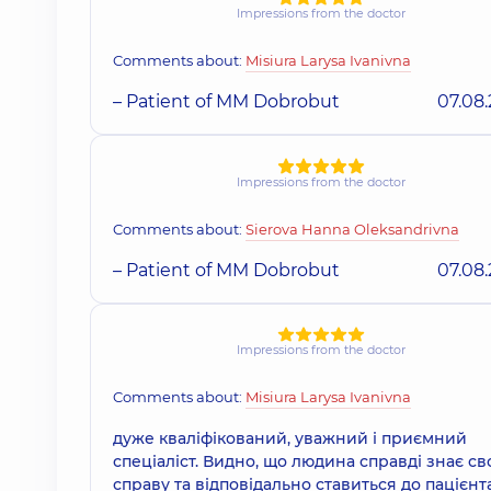
Impressions from the doctor
Comments about:
Misiura Larysa Ivanivna
– Patient of MM Dobrobut
07.08
Impressions from the doctor
Comments about:
Sierova Hanna Oleksandrivna
– Patient of MM Dobrobut
07.08
Impressions from the doctor
Comments about:
Misiura Larysa Ivanivna
дуже кваліфікований, уважний і приємний
спеціаліст. Видно, що людина справді знає с
справу та відповідально ставиться до пацієнта