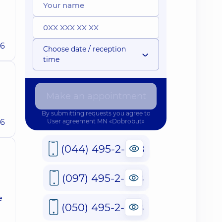
26
Choose date / reception
time
Make an appointment
By submitting requests you agree to
26
User agreement
MN «Dobrobut»
(044) 495-2-888
(097) 495-2-888
е
(050) 495-2-888