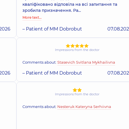
кваліфіковано відповіла на всі запитання та
зробила призначення. Ра...
More text…
.2026
– Patient of MM Dobrobut
07.08.20
Impressions from the doctor
Comments about:
Stasevich Svitlana Mykhailivna
.2026
– Patient of MM Dobrobut
07.08.20
Impressions from the doctor
Comments about:
Nesteruk Kateryna Serhiivna