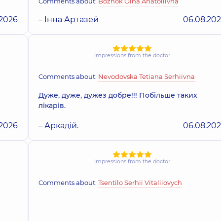
Comments about:
Bozhok Olha Anatoliivna
.2026
– Інна Артазей
06.08.20
Impressions from the doctor
Comments about:
Nevodovska Tetiana Serhiivna
Дуже, дуже, дужез добре!!! Побільше таких
лікарів.
.2026
– Аркадій.
06.08.20
Impressions from the doctor
Comments about:
Tsentilo Serhii Vitaliiovych