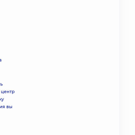
а
ть
 центр
ку
ния вы