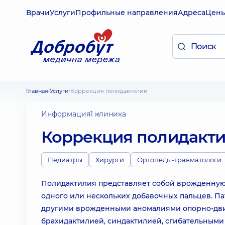
Врачи
Услуги
Профильные направления
Адреса
Цен
Главная
Услуги
Коррекция полидактилии
Информация
1 клиника
Коррекция полидакт
Педиатры
Хирурги
Ортопеды-травматологи
Полидактилия представляет собой врожденную 
одного или нескольких добавочных пальцев. П
другими врожденными аномалиями опорно-двига
брахидактилией, синдактилией, сгибательными