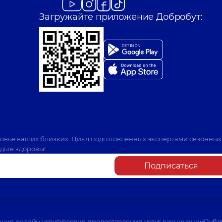
Загружайте приложение Добробут:
ровье ваших близких. Цикл подготовленных экспертами сезонных
дьте здоровы!
Подписаться
ения онлайн услуг
Условия предоставления услуг вакцинации
Публ