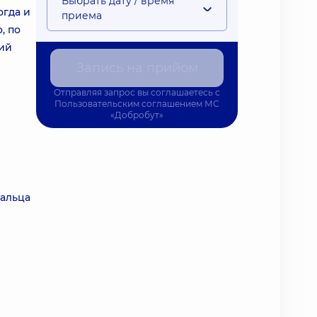
Выбрать дату / время
огда и
приема
, по
кий
Запись на прийом
Отправляя запрос вы соглашаетесь с
Пользовательским соглашением
МС
«Добробут»
пальца