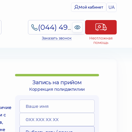
UA
Мой кабинет
(044) 495-2-888
Заказать звонок
Неотложная
помощь
Запись на прийом
Коррекция полидактилии
личие
и с
в,
 не