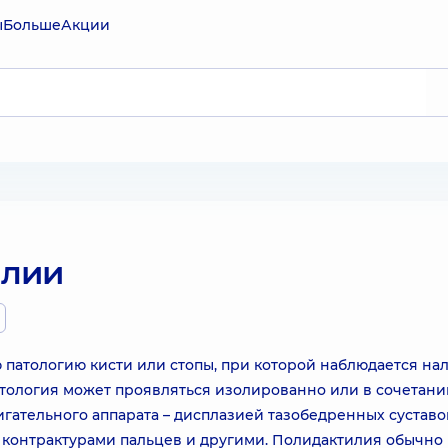
ы
Больше
Акции
илии
патологию кисти или стопы, при которой наблюдается на
атология может проявляться изолированно или в сочетани
тельного аппарата – дисплазией тазобедренных суставо
 контрактурами пальцев и другими. Полидактилия обычно