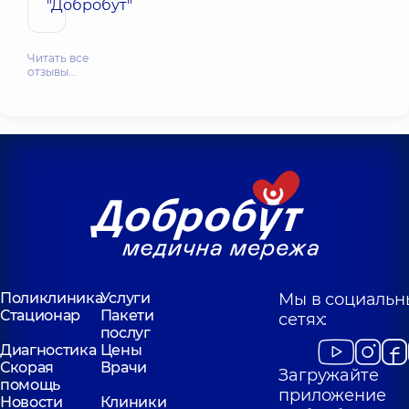
"Добробут"
Читать все
отзывы…
Поликлиника
Услуги
Мы в социальн
Стационар
Пакети
сетях:
послуг
Диагностика
Цены
Скорая
Врачи
Загружайте
помощь
приложение
Новости
Клиники