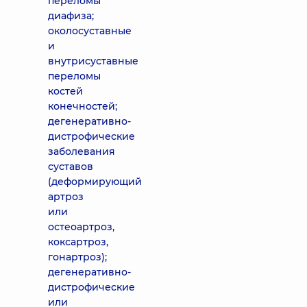
переломы
диафиза;
околосуставные
и
внутрисуставные
переломы
костей
конечностей;
дегенеративно-
дистрофические
заболевания
суставов
(деформирующий
артроз
или
остеоартроз,
коксартроз,
гонартроз);
дегенеративно-
дистрофические
или