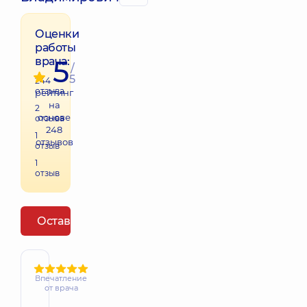
Оценки
работы
5
врача:
/
5
244
отзыва
рейтинг
на
2
основе
отзыва
248
1
отзывов
отзыв
1
отзыв
Оставить отзыв
Впечатление
от врача