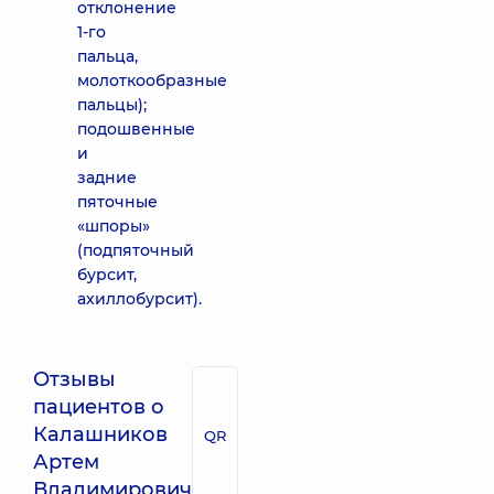
отклонение
1-го
пальца,
молоткообразные
пальцы);
подошвенные
и
задние
пяточные
«шпоры»
(подпяточный
бурсит,
ахиллобурсит).
Отзывы
пациентов о
Калашников
QR
Артем
Владимирович