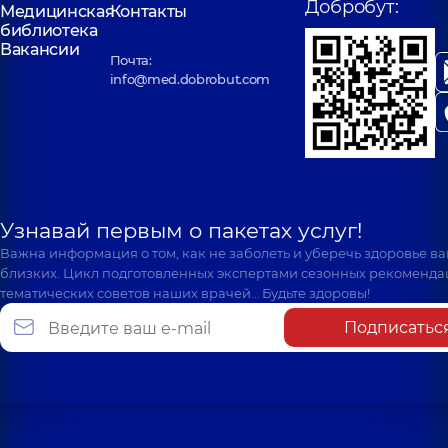
Добробут:
Медицинская
Контакты
библиотека
Вакансии
Почта:
info@med.dobrobut.com
Узнавай первым о пакетах услуг!
Важна информация о том, как не заболеть и уберечь здоровье в
близких. Цикл подготовленных экспертами сезонных рекоменда
тематических советов наших врачей… Будьте здоровы!
Подписатьс