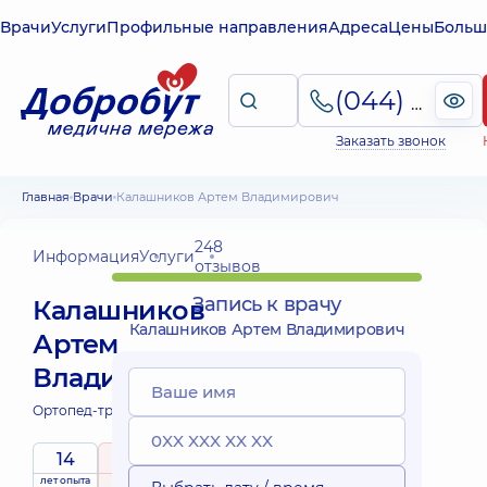
Врачи
Услуги
Профильные направления
Адреса
Цены
Больш
(044) 495-2-888
Заказать звонок
Главная
Врачи
Калашников Артем Владимирович
248
Информация
Услуги
отзывов
Запись к врачу
Калашников
Калашников Артем Владимирович
Артем
Владимирович
Ортопед-травматолог;
14
5
/ 5
лет опыта
рейтинг
на основе