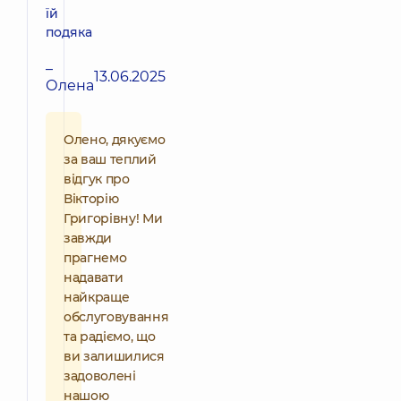
їй
подяка
–
13.06.2025
Олена
Олено, дякуємо
за ваш теплий
відгук про
Вікторію
Григорівну! Ми
завжди
прагнемо
надавати
найкраще
обслуговування
та радіємо, що
ви залишилися
задоволені
нашою