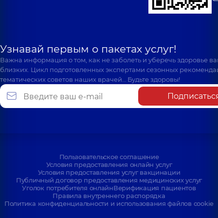
Узнавай первым о пакетах услуг!
Важна информация о том, как не заболеть и уберечь здоровье в
близких. Цикл подготовленных экспертами сезонных рекоменда
тематических советов наших врачей… Будьте здоровы!
Подписатьс
Пользовательское соглашение
Условия предоставления онлайн услуг
Условия предоставления услуг вакцинации
Публичный договор предоставления медицинских услуг
Уголок потребителя онлайн
Верификация пациентов
Правила внутреннего распорядка
Политика конфиденциальности и использования файлов cookie