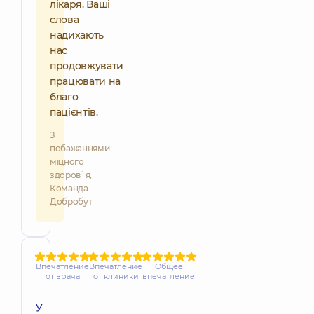
лікаря. Ваші
слова
надихають
нас
продовжувати
працювати на
благо
пацієнтів.
З
побажаннями
міцного
здоров`я,
Команда
Добробут
Впечатление
Впечатление
Общее
от врача
от клиники
впечатление
У