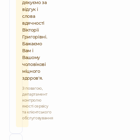
дякуємо за
відгук і
слова
вдячності
Вікторії
Григорівні.
Бажаємо
Вам і
Вашому
чоловікові
міцного
здоров'я.
З повагою,
департамент
контролю
якості сервісу
та клієнтського
обслуговування