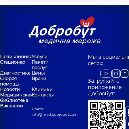
Поликлиника
Услуги
Мы в социальн
Стационар
Пакети
сетях:
послуг
Диагностика
Цены
Скорая
Врачи
Загружайте
помощь
приложение
Новости
Клиники
Добробут:
Медицинская
Контакты
библиотека
Вакансии
Почта:
info@med.dobrobut.com