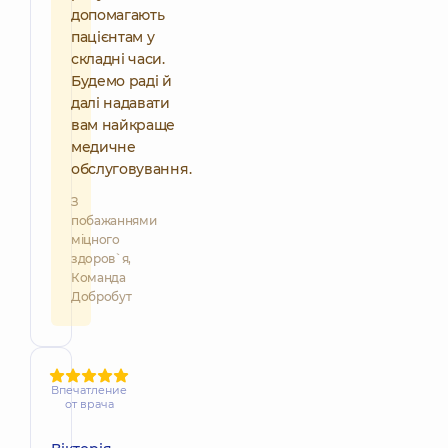
допомагають
пацієнтам у
складні часи.
Будемо раді й
далі надавати
вам найкраще
медичне
обслуговування.
З
побажаннями
міцного
здоров`я,
Команда
Добробут
Впечатление
от врача