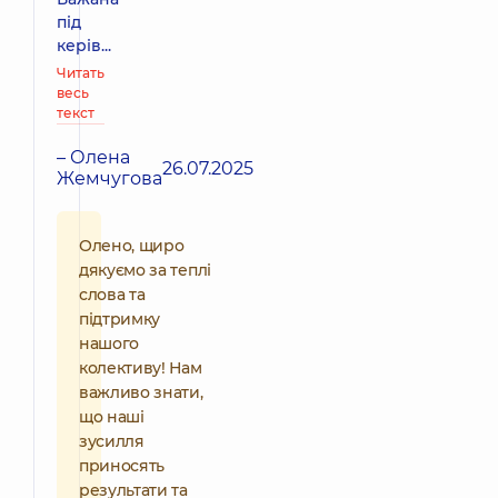
під
керів...
Читать
весь
текст
– Олена
26.07.2025
Жемчугова
Олено, щиро
дякуємо за теплі
слова та
підтримку
нашого
колективу! Нам
важливо знати,
що наші
зусилля
приносять
результати та