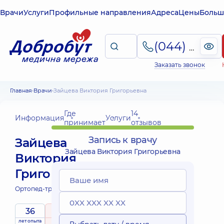
Врачи
Услуги
Профильные направления
Адреса
Цены
Больш
(044) 495-2-888
Заказать звонок
Главная
Врачи
Зайцева Виктория Григорьевна
Где
14
Информация
Услуги
принимает
отзывов
Запись к врачу
Зайцева
Зайцева Виктория Григорьевна
Виктория
Григорьевна
Ортопед-травматолог;
36
5
/ 5
лет опыта
рейтинг
на основе