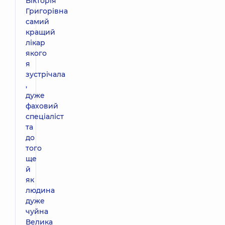
Вікторія
Григорівна
самий
кращий
лікар
якого
я
зустрічала
,
дуже
фаховий
спеціаліст
та
до
того
ще
й
як
людина
дуже
чуйна
Велика