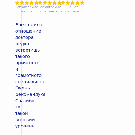
Впечатление
Впечатление
Общее
от врача
от клиники
впечатление
Впечатлило
отношение
доктора,
редко
встретишь
такого
приятного
и
грамотного
специалиста!
Очень
рекомендую!
Спасибо
за
такой
высокий
уровень