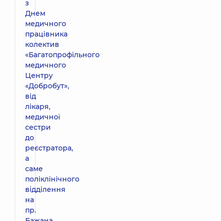
з
Днем
медичного
працівника
колектив
«Багатопрофільного
медичного
Центру
«Добробут»,
від
лікаря,
медичної
сестри
до
реєстратора,
а
саме
поліклінічного
відділення
на
пр.
Бажана