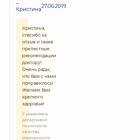
–
27.06.2019
Кристина
Кристина,
спасибо за
отзыв и такие
прелестные
рекомендации
доктору!
Очень рады,
что Вам с нами
понравилось!
Желаем Вам
крепкого
здоровья!
С уважением,
департамент
по контролю
качества
медицинского