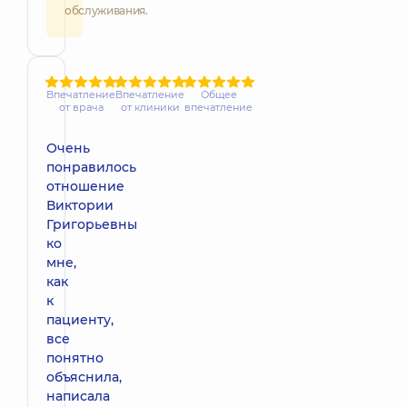
обслуживания.
Впечатление
Впечатление
Общее
от врача
от клиники
впечатление
Очень
понравилось
отношение
Виктории
Григорьевны
ко
мне,
как
к
пациенту,
все
понятно
объяснила,
написала