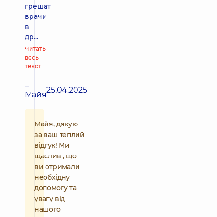
грешат
врачи
в
др...
Читать
весь
текст
–
25.04.2025
Майя
Майя, дякую
за ваш теплий
відгук! Ми
щасливі, що
ви отримали
необхідну
допомогу та
увагу від
нашого