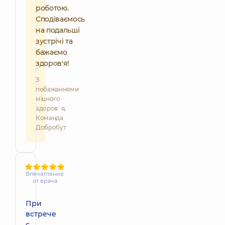
роботою.
Сподіваємось
на подальші
зустрічі та
бажаємо
здоров'я!
З
побажаннями
міцного
здоров`я,
Команда
Добробут
Впечатление
от врача
При
встрече
с