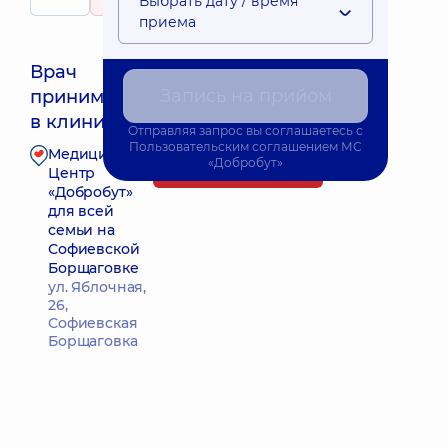
Выбрать дату / время
61 отзыв
приема
Врач
Запись на прийом
принимает
Ближайшее время приема: 08.08.2026 12:00
в клинике
Отправляя запрос вы соглашаетесь с
Пользовательским соглашением
МС
Медицинский
«Добробут»
Запись к врачу
Центр
«Добробут»
для всей
семьи на
Софиевской
Борщаговке
ул. Яблочная,
26,
Софиевская
Борщаговка