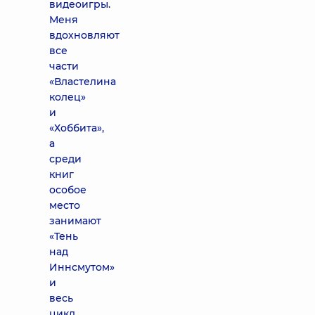
видеоигры.
Меня
вдохновляют
все
части
«Властелина
колец»
и
«Хоббита»,
а
среди
книг
особое
место
занимают
«Тень
над
Иннсмутом»
и
весь
цикл