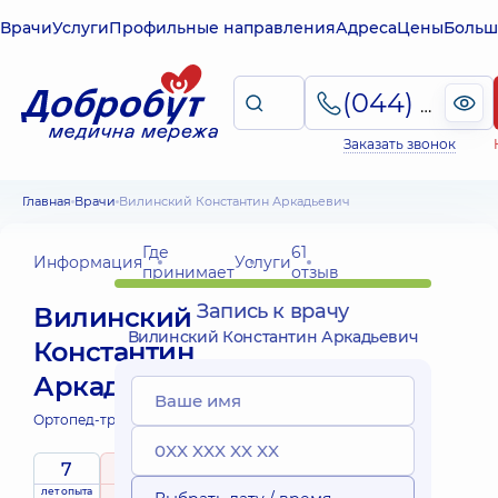
Врачи
Услуги
Профильные направления
Адреса
Цены
Больш
(044) 495-2-888
Заказать звонок
Главная
Врачи
Вилинский Константин Аркадьевич
Где
61
Информация
Услуги
принимает
отзыв
Запись к врачу
Вилинский
Вилинский Константин Аркадьевич
Константин
Аркадьевич
Ортопед-травматолог;
7
5
/ 5
лет опыта
рейтинг
на основе