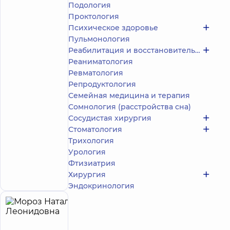
/ 5
отзывов
Подология
Акушер-
Проктология
гинеколог;
Психическое здоровье
Врач
Пульмонология
ультразвуковой
Реабилитация и восстановительное лечение
диагностики
Реаниматология
Ревматология
Медицинский
Центр
Репродуктология
«Добробут»
Семейная медицина и терапия
для всей
Сомнология (расстройства сна)
семьи в
Сосудистая хирургия
Ирпене
Стоматология
Медицинский
Центр
Трихология
«Добробут»
Урология
для всей
Фтизиатрия
семьи в
Запись к врачу
Хирургия
Голосеево
Эндокринология
Мороз
27
Наталия
лет опыта
принимает
детей