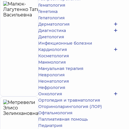
Гематология
Малюк-
10
Генетика
Лагутенко
лет опыта
Гепатология
Татьяна
Дерматология
Васильевна
Диагностика
Диетология
Акушер-
Инфекционные болезни
гинеколог
Кардиология
Многопрофильный
Косметология
Медицинский
Маммология
Центр «Добробут»
Мануальная терапия
24/7 на ул. Семьи
Идзиковских
Неврология
ул. Семьи
Неонатология
Идзиковских (М.
Запись к врачу
Нефрология
Мишина), 3, г. Киев
Онкология
Ортопедия и травматология
Метревели
Оториноларингология (ЛОР)
35
Элисо
Офтальмология
лет опыта
Паллиативная помощь
Зелимхановна
Педиатрия
4.9
107