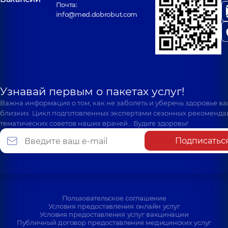
Почта:
info@med.dobrobut.com
Узнавай первым о пакетах услуг!
Важна информация о том, как не заболеть и уберечь здоровье в
близких. Цикл подготовленных экспертами сезонных рекоменда
тематических советов наших врачей… Будьте здоровы!
Подписатьс
Пользовательское соглашение
Условия предоставления онлайн услуг
Условия предоставления услуг вакцинации
Публичный договор предоставления медицинских услуг