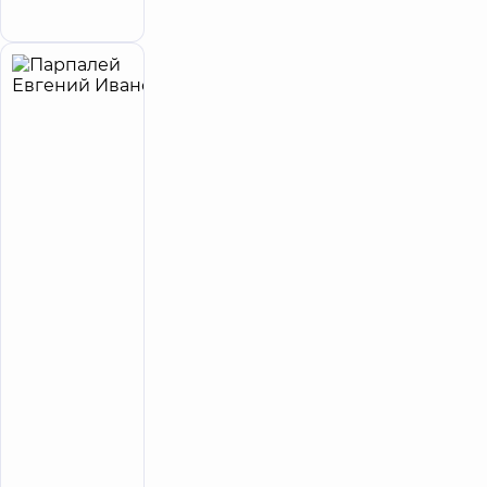
Коновальца
Парпалей
30
Евгений
лет опыта
Эксперт
Иванович
4.9
627
/ 5
отзывов
Акушер-
гинеколог;
Врач
ультразвуковой
диагностики;
Генетик
Доцент
зкафедри
здоров'я
матері та
дитини
Академії
Добробут