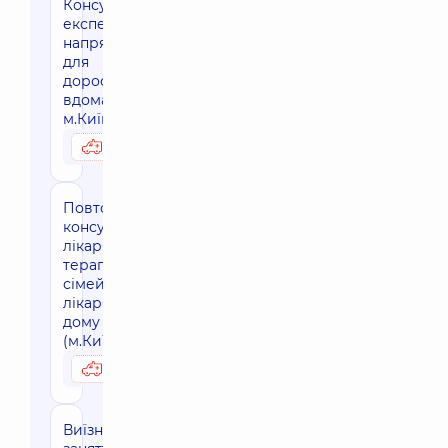
Консультація
експерта
напрямку
для
дорослих
вдома,
м.Київ
3950 грн
Можливо вдома
Повторна
консультація
лікаря
терапевта-
сімейного
лікаря на
дому
(м.Київ)
2480 грн
Можливо вдома
Виїзне