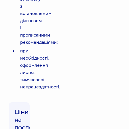
зі
встановленим
діагнозом
і
прописаними
рекомендаціями;
при
необхідності,
оформлення
листка
тимчасової
непрацездатності.
Ціни
на
послуги: