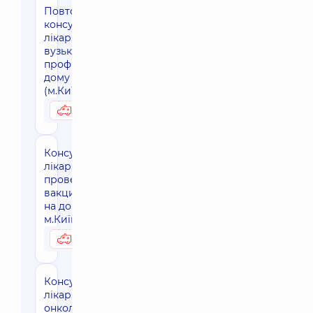
Повторна
консультація
лікаря
вузького
профілю на
дому
(м.Київ)
2480 грн
Можливо вдома
Консультація
лікаря та
проведення
вакцинації
на дому
м.Київ
3280 грн
Можливо вдома
Консультація
лікаря-
онколога на