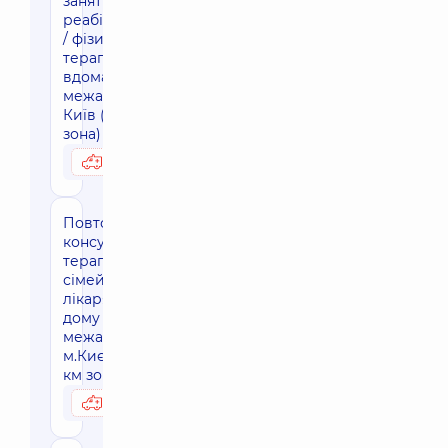
заняття
реабілітолога
/ фізичного
терапевта
вдома, за
межами м.
Київ (30 км.
зона)
2830 грн
Можливо вдома
Повторна
консультація
терапевта/
сімейного
лікаря на
дому за
межами
м.Києва (30-
км зона)
3190 грн
Можливо вдома