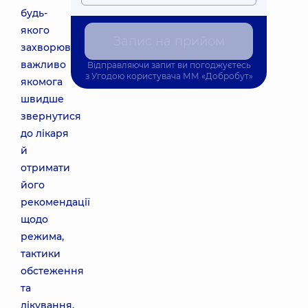
будь-
якого
Запис на прийом
захворювання
важливо
Відправляючи запит ви погоджуєтесь
з
Угодою користувача
ММ «Добробут»
якомога
швидше
звернутися
до лікаря
й
отримати
його
рекомендації
щодо
режима,
тактики
обстеження
та
лікування.