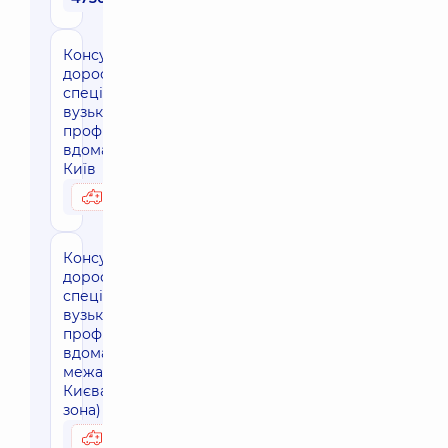
Консультація
дорослого
спеціаліста
вузького
профілю
вдома, м.
Київ
3170 грн
Можливо вдома
Консультація
дорослого
спеціаліста
вузького
профілю
вдома за
межами м.
Києва (30 км
зона)
3800 грн
Можливо вдома