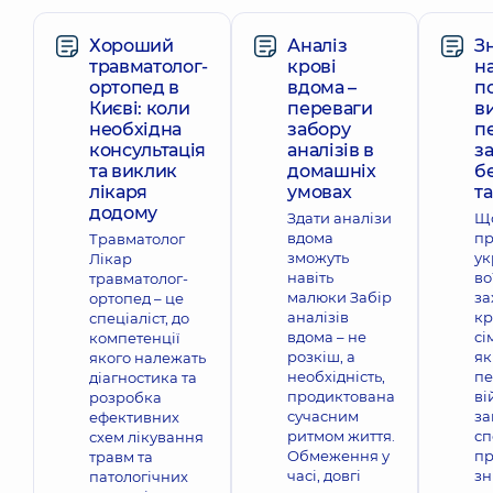
Хороший
Аналіз
З
травматолог-
крові
на
ортопед в
вдома –
п
Києві: коли
переваги
в
необхідна
забору
п
консультація
аналізів в
з
та виклик
домашніх
б
лікаря
умовах
та
додому
Здати аналізи
Щ
вдома
пр
Травматолог
зможуть
ук
Лікар
навіть
во
травматолог-
малюки Забір
за
ортопед – це
аналізів
кр
спеціаліст, до
вдома – не
сі
компетенції
розкіш, а
як
якого належать
необхідність,
пе
діагностика та
продиктована
ві
розробка
сучасним
за
ефективних
ритмом життя.
сп
схем лікування
Обмеження у
пр
травм та
часі, довгі
зн
патологічних