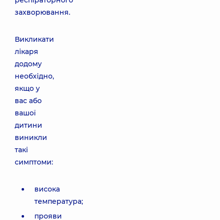
респіраторного
захворювання.
Викликати
лікаря
додому
необхідно,
якщо у
вас або
вашої
дитини
виникли
такі
симптоми:
висока
температура;
прояви