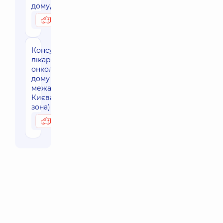
дому, м. Київ
3550 грн
Можливо вдома
Консультація
лікаря-
онколога на
дому за
межами м.
Києва (30 км
зона)
4240 грн
Можливо вдома