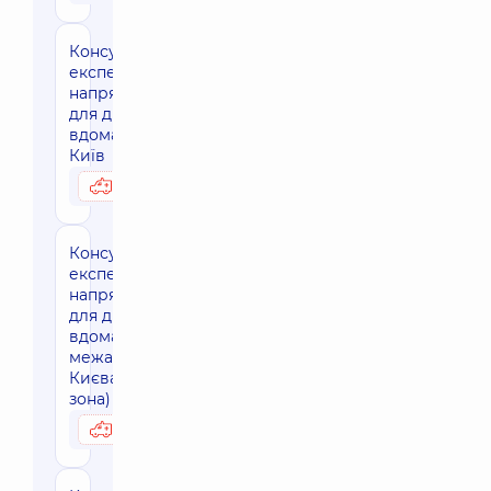
Консультація
експерта
напрямку
для дітей
вдома, м.
Київ
3950 грн
Можливо вдома
Консультація
експерта
напрямку
для дітей
вдома, за
межами м.
Києва (30 км
зона)
4730 грн
Можливо вдома