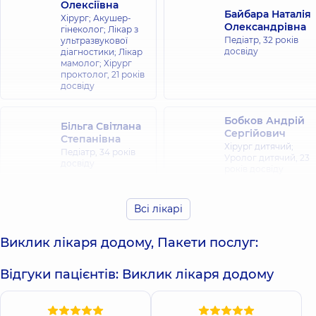
Олексіївна
Байбара Наталія
Хірург; Акушер-
Олександрівна
гінеколог; Лікар з
Педіатр,
32 років
ультразвукової
досвіду
діагностики; Лікар
мамолог; Хірург
проктолог,
21 років
досвіду
Бобков Андрій
Більга Світлана
Сергійович
Степанівна
Хірург дитячий;
Педіатр,
34 років
Уролог дитячий,
23
досвіду
років досвіду
Бобиль Ірина
Всі лікарі
Буглак Андрій
Анатоліївна
Ігорович
Офтальмолог;
Ортопед-
Виклик лікаря додому, Пакети послуг:
Офтальмолог
травматолог,
17
дитячий,
10 років
років досвіду
досвіду
Відгуки пацієнтів: Виклик лікаря додому
Бухаріна
Валько Руслан
Євгенія