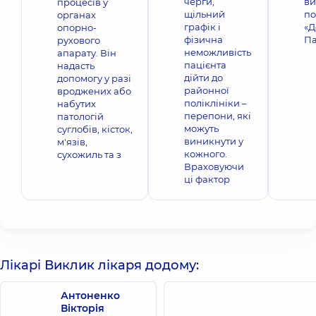
черги,
ви
процесів у
щільний
по
органах
графік і
«Д
опорно-
фізична
Па
рухового
неможливість
апарату. Він
пацієнта
надасть
дійти до
допомогу у разі
районної
вроджених або
поліклініки –
набутих
перепони, які
патологій
можуть
суглобів, кісток,
виникнути у
м'язів,
кожного.
сухожиль та з
Враховуючи
ці фактор
Лікарі Виклик лікаря додому:
Антоненко
Вікторія