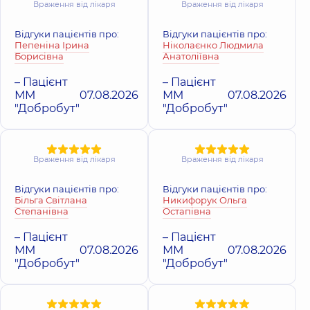
Андрійович
Враження від лікаря
Враження від лікаря
Миколаївна
Невролог,
10 років
Педіатр; Психіатр,
досвіду
25 років досвіду
Відгуки пацієнтів про:
Відгуки пацієнтів про:
Пепеніна Ірина
Ніколаєнко Людмила
Борисівна
Анатоліївна
Волошина
Виноградова
Ельвіра
– Пацієнт
– Пацієнт
Тетяна
Рафаїлівна
ММ
07.08.2026
ММ
07.08.2026
Миколаївна
Отоларинголог;
"Добробут"
"Добробут"
Нефролог дитячий,
Отоларинголог
28 років досвіду
дитячий,
25 років
досвіду
Враження від лікаря
Враження від лікаря
Гаврилюк Ірина
Олександрівна
Відгуки пацієнтів про:
Відгуки пацієнтів про:
Ворона Альона
Терапевт;
Більга Світлана
Никифорук Ольга
Анатоліївна
Кардіолог; Лікар з
Степанівна
Остапівна
Терапевт;
ультразвукової
Пульмонолог,
11
діагностики; Лікар з
– Пацієнт
– Пацієнт
років досвіду
функціональної
ММ
07.08.2026
ММ
07.08.2026
діагностики,
12
"Добробут"
"Добробут"
років досвіду
Герасименко
Гарська Юлія
Євген