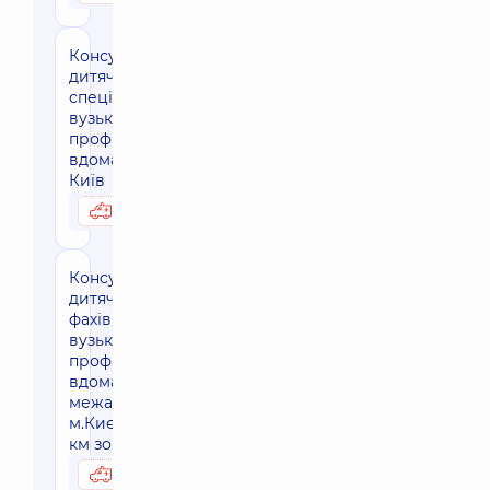
Консультація
дитячого
спеціаліста
вузького
профілю
вдома, м.
Київ
3170 грн
Можливо вдома
Консультація
дитячого
фахівця
вузького
профілю
вдома, за
межами
м.Києва (30
км зона)
3800 грн
Можливо вдома