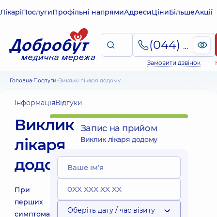
Лікарі
Послуги
Профільні напрями
Адреси
Ціни
Більше
Акції
(044) 495-2-888
Замовити дзвінок
Головна
Послуги
Виклик лікаря додому
Інформація
Відгуки
Виклик
Запис на прийом
лікаря
Виклик лікаря додому
додому
При
перших
Оберіть дату / час візиту
симптомах