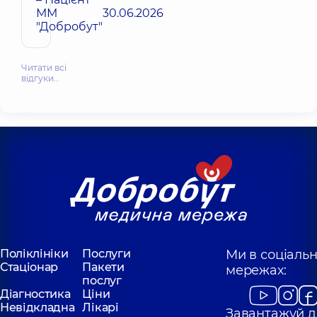
ММ
30.06.2026
"Добробут"
Читати всі
відгуки…
Поліклініки
Послуги
Ми в соціаль
Стаціонар
Пакети
мережах:
послуг
Діагностика
Ціни
Невідкладна
Лікарі
Завантажуй д