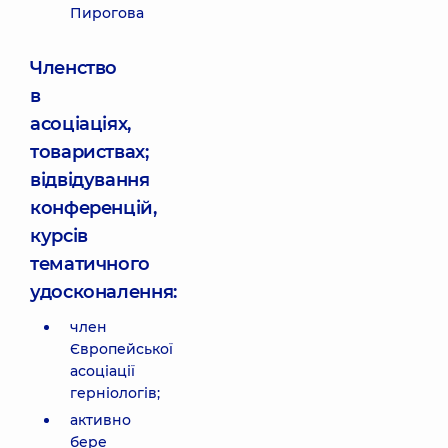
Пирогова
Членство
в
асоціаціях,
товариствах;
відвідування
конференцій,
курсів
тематичного
удосконалення:
член
Європейської
асоціації
герніологів;
активно
бере