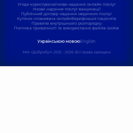
Угода користувача
Умови надання онлайн послуг
Умови надання послуг вакцинації
Публічний договір надання медичних послуг
Куточок споживача онлайн
Верифікація пацієнтів
Правила внутрішнього розпорядку
Політика приватності та використання файлів cookie
Українською мовою
English
ММ «Добробут» 2012 - 2026. Всі права захищені