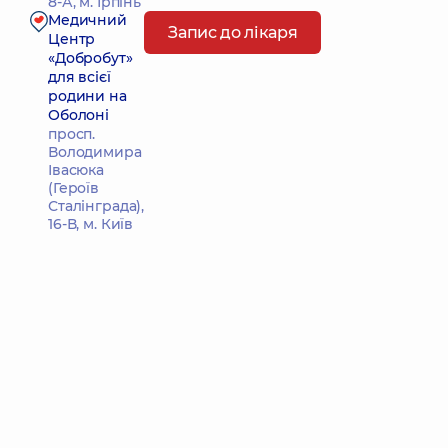
8-А, м. Ірпінь
Медичний
Запис до лікаря
Центр
«Добробут»
для всієї
родини на
Оболоні
просп.
Володимира
Івасюка
(Героїв
Сталінграда),
16-В, м. Київ