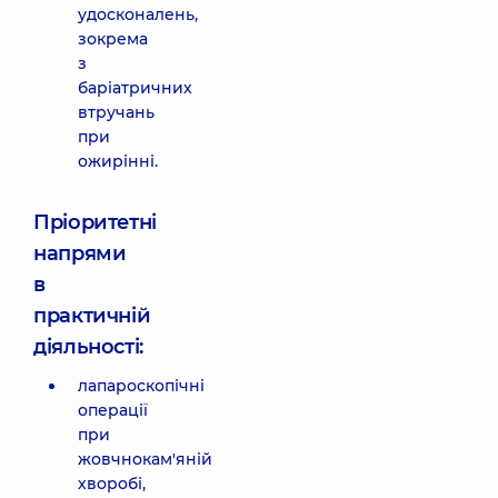
удосконалень,
зокрема
з
баріатричних
втручань
при
ожирінні.
Пріоритетні
напрями
в
практичній
діяльності:
лапароскопічні
операції
при
жовчнокам'яній
хворобі,