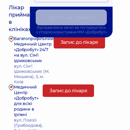
Лікар
приймає
Запис на прийом
Найближчий час прийому: 11.08.2026 17:00
в
Відправляючи запит ви погоджуєтесь
клініках:
з
Угодою користувача
ММ «Добробут»
Багатопрофільний
Запис до лікаря
Медичний Центр
«Добробут» 24/7
на вул. Сім’ї
Ідзиковських
вул. Сім'ї
Ідзиковських (М.
Мишина), 3, м.
Київ
Медичний
Запис до лікаря
Центр
«Добробут»
для всієї
родини в
Ірпені
вул. Поезії
(Грибоєдова),