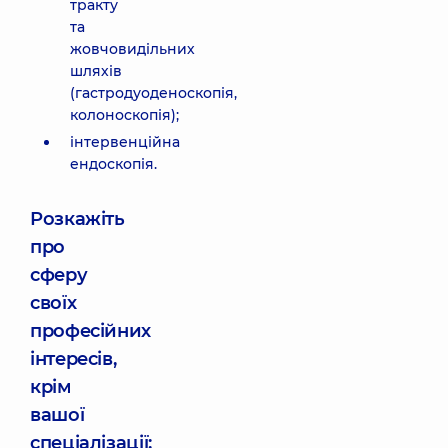
тракту
та
жовчовидільних
шляхів
(гастродуоденоскопія,
колоноскопія);
інтервенційна
ендоскопія.
Розкажіть
про
сферу
своїх
професійних
інтересів,
крім
вашої
спеціалізації: