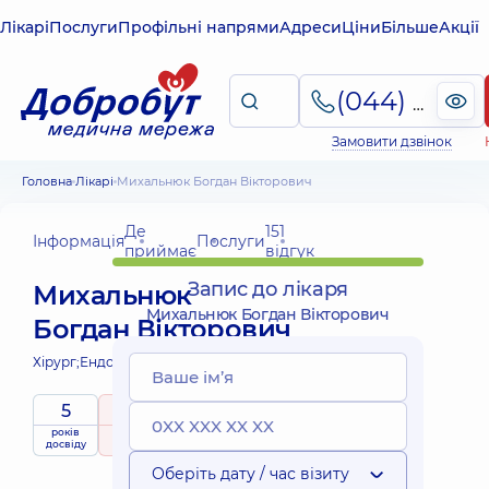
Лікарі
Послуги
Профільні напрями
Адреси
Ціни
Більше
Акції
(044) 495-2-888
Замовити дзвінок
Головна
Лікарі
Михальнюк Богдан Вікторович
Де
151
Інформація
Послуги
приймає
відгук
Запис до лікаря
Михальнюк
Михальнюк Богдан Вікторович
Богдан Вікторович
Хірург;
Ендоскопіст;
Хірург проктолог;
5
5
/ 5
Виїзні
років
рейтинг
на підставі
послуги
досвіду
151 відгук
Оберіть дату / час візиту