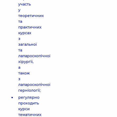
участь
у
теоретичних
та
практичних
курсах
з
загальної
та
лапароскопічної
хірургії,
а
також
з
лапароскопічної
герніології;
регулярно
проходить
курси
тематичних