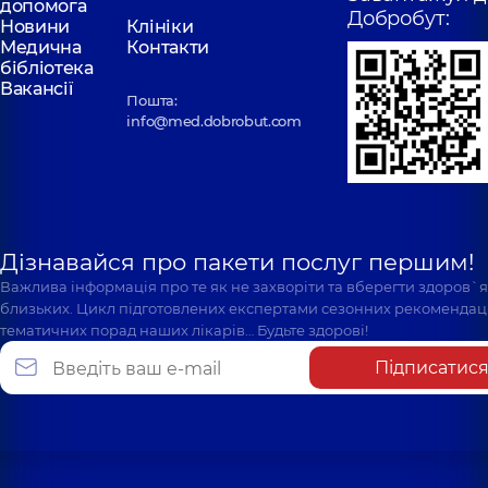
допомога
Добробут:
Новини
Клініки
Медична
Контакти
бібліотека
Вакансії
Пошта:
info@med.dobrobut.com
Дізнавайся про пакети послуг першим!
Важлива інформація про те як не захворіти та вберегти здоров`
близьких. Цикл підготовлених експертами сезонних рекомендаці
тематичних порад наших лікарів… Будьте здорові!
Підписатис