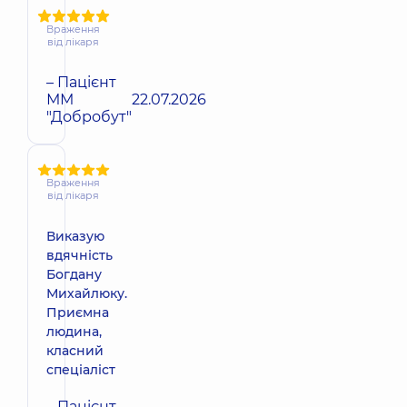
Враження
від лікаря
– Пацієнт
ММ
22.07.2026
"Добробут"
Враження
від лікаря
Виказую
вдячність
Богдану
Михайлюку.
Приємна
людина,
класний
спеціаліст
– Пацієнт