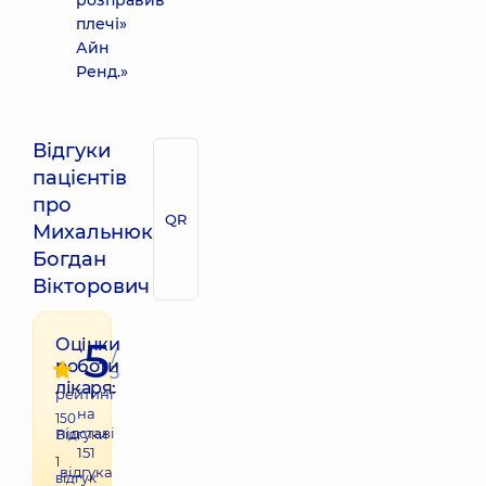
розправив
плечі»
Айн
Ренд.»
Відгуки
пацієнтів
про
QR
Михальнюк
Богдан
Вікторович
5
Оцінки
/
роботи
5
лікаря:
рейтинг
на
150
підставі
Відгуки
151
1
відгука
відгук