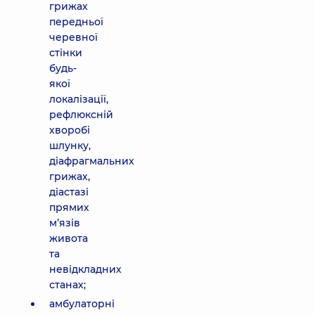
грижах
передньої
черевної
стінки
будь-
якої
локалізації,
рефлюксній
хворобі
шлунку,
діафрагмальних
грижах,
діастазі
прямих
м’язів
живота
та
невідкладних
станах;
амбулаторні