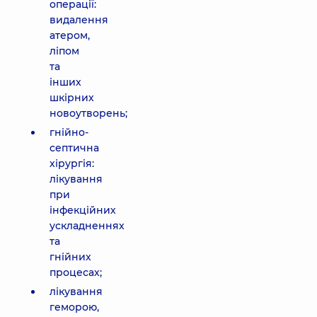
операції:
видалення
атером,
ліпом
та
інших
шкірних
новоутворень;
гнійно-
септична
хірургія:
лікування
при
інфекційних
ускладненнях
та
гнійних
процесах;
лікування
геморою,