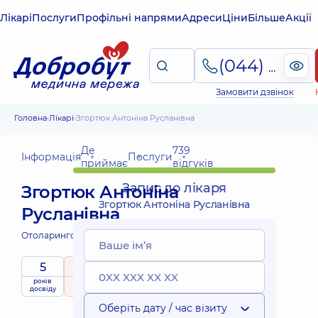
Лікарі
Послуги
Профільні напрями
Адреси
Ціни
Більше
Акції
(044) 495-2-888
Замовити дзвінок
Головна
Лікарі
Згортюк Антоніна Русланівна
Де
739
Інформація
Послуги
приймає
відгуків
Запис до лікаря
Згортюк Антоніна
Згортюк Антоніна Русланівна
Русланівна
Отоларинголог дитячий;
Отоларинголог;
5
5
/ 5
Виїзні
років
рейтинг
на підставі
приймає
послуги
досвіду
739 відгуків
дітей
Оберіть дату / час візиту