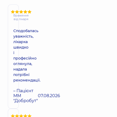
Враження
від лікаря
Сподобалась
уважність,
лікарка
швидко
і
професійно
оглянула,
надала
потрібні
рекомендації.
– Пацієнт
ММ
07.08.2026
"Добробут"