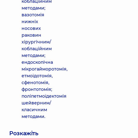
коблаційним
методами;
вазотомія
нижніх
носових
раковин
хірургічним/
коблаційним
методами;
ендоскопічна
мікрогайморотомія,
етмоїдотомія,
сфенотомія,
фронтотомія;
поліпетмоїдектомія
шейверним/
класичним
методами.
Розкажіть