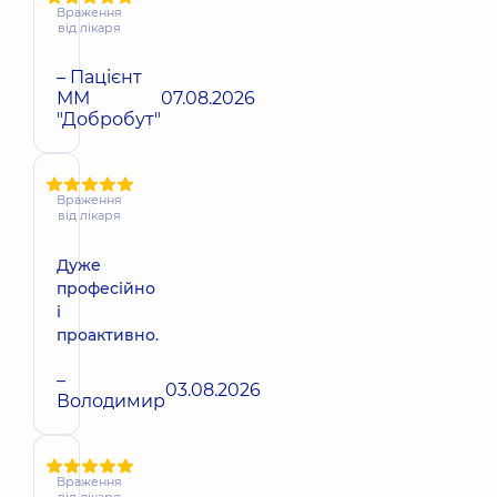
Враження
від лікаря
– Пацієнт
ММ
07.08.2026
"Добробут"
Враження
від лікаря
Дуже
професійно
і
проактивно.
–
03.08.2026
Володимир
Враження