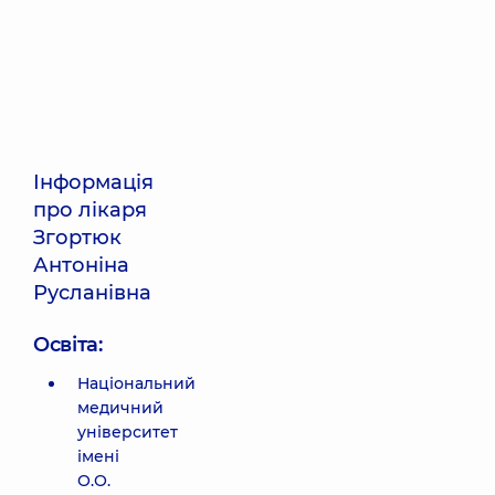
Інформація
про лікаря
Згортюк
Антоніна
Русланівна
Освіта:
Національний
медичний
університет
імені
О.О.