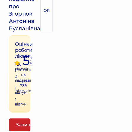
про
QR
Згортюк
Антоніна
Русланівна
Оцінки
роботи
5
лікаря:
/
5
726
відгуків
рейтинг
на
2
підставі
відгука
739
1
відгуків
відгук
1
відгук
Залишити відгук