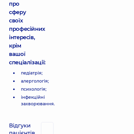
про
сферу
своїх
професійних
інтересів,
крім
вашої
спеціалізації:
педіатрія;
алергологія;
психологія;
інфекційні
захворювання.
Відгуки
пацієнтів