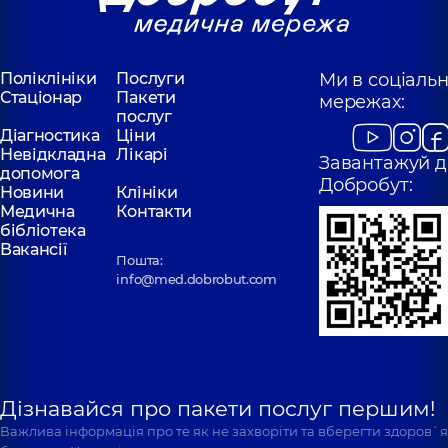
Поліклініки
Послуги
Ми в соціаль
Стаціонар
Пакети
мережах:
послуг
Діагностика
Ціни
Невідкладна
Лікарі
Завантажуй д
допомога
Добробут:
Новини
Клініки
Медична
Контакти
бібліотека
Вакансії
Пошта:
info@med.dobrobut.com
Дізнавайся про пакети послуг першим!
Важлива інформація про те як не захворіти та вберегти здоров`