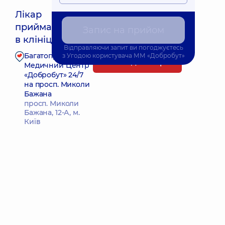
Лікар
приймає
Запис на прийом
Найближчий час прийому: Завтра о 10:30
в клініці
Відправляючи запит ви погоджуєтесь
Багатопрофільний
з
Угодою користувача
ММ «Добробут»
Запис до лікаря
Медичний Центр
«Добробут» 24/7
на просп. Миколи
Бажана
просп. Миколи
Бажана, 12-А, м.
Київ