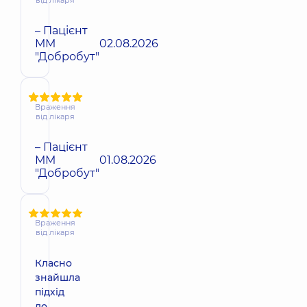
від лікаря
– Пацієнт
ММ
02.08.2026
"Добробут"
Враження
від лікаря
– Пацієнт
ММ
01.08.2026
"Добробут"
Враження
від лікаря
Класно
знайшла
підхід
до