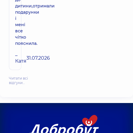
дитини,отримали
подарунки
і
мені
все
чітко
пояснила.
–
31.07.2026
Катя
Читати всі
відгуки…