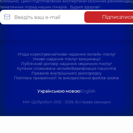
близьких. Цикл підготовлених експертами сезонних рекомендаці
тематичних порад наших лікарів… Будьте здорові!
Підписатис
Угода користувача
Умови надання онлайн послуг
Умови надання послуг вакцинації
Публічний договір надання медичних послуг
Куточок споживача онлайн
Верифікація пацієнтів
Правила внутрішнього розпорядку
Політика приватності та використання файлів cookie
Українською мовою
English
ММ «Добробут» 2012 - 2026. Всі права захищені