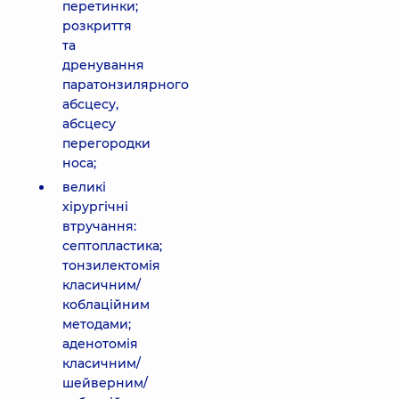
перетинки;
розкриття
та
дренування
паратонзилярного
абсцесу,
абсцесу
перегородки
носа;
великі
хірургічні
втручання:
септопластика;
тонзилектомія
класичним/
коблаційним
методами;
аденотомія
класичним/
шейверним/