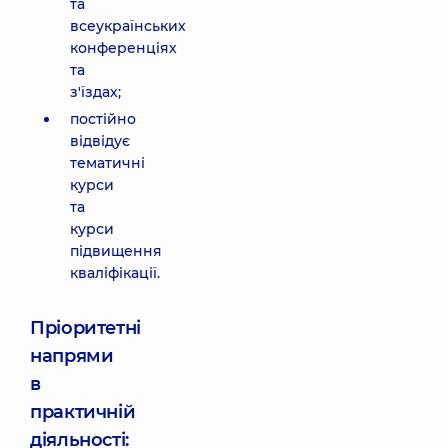
та
всеукраїнських
конференціях
та
з'їздах;
постійно
відвідує
тематичні
курси
та
курси
підвищення
кваліфікації.
Пріоритетні
напрями
в
практичній
діяльності: