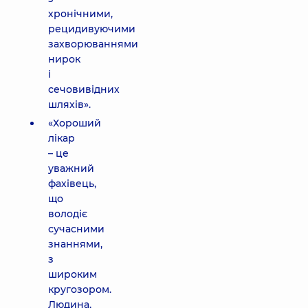
хронічними,
рецидивуючими
захворюваннями
нирок
і
сечовивідних
шляхів».
«Хороший
лікар
– це
уважний
фахівець,
що
володіє
сучасними
знаннями,
з
широким
кругозором.
Людина,