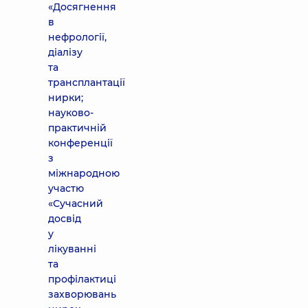
«Досягнення
в
нефрології,
діалізу
та
трансплантації
нирки;
науково-
практичній
конференції
з
міжнародною
участю
«Сучасний
досвід
у
лікуванні
та
профілактиці
захворювань