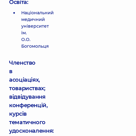
Освіта:
Національний
медичний
університет
ім.
О.О.
Богомольця
Членство
в
асоціаціях,
товариствах;
відвідування
конференцій,
курсів
тематичного
удосконалення: