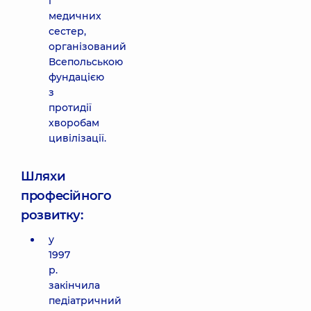
і
медичних
сестер,
організований
Всепольською
фундацією
з
протидії
хворобам
цивілізації.
Шляхи
професійного
розвитку:
у
1997
р.
закінчила
педіатричний