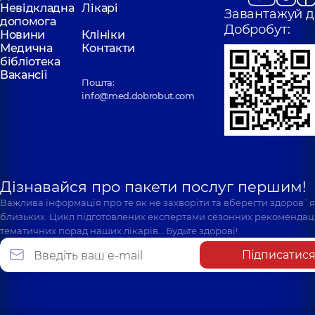
Невідкладна
Лікарі
Завантажуй д
допомога
Добробут:
Новини
Клініки
Медична
Контакти
бібліотека
Вакансії
Пошта:
info@med.dobrobut.com
Дізнавайся про пакети послуг першим!
Важлива інформація про те як не захворіти та вберегти здоров`
близьких. Цикл підготовлених експертами сезонних рекомендаці
тематичних порад наших лікарів… Будьте здорові!
Підписатис