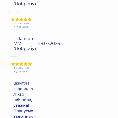
"Добробут"
Враження
від лікаря
– Пацієнт
ММ
28.07.2026
"Добробут"
Враження
від лікаря
Візитом
задоволені!
Лікар
ввічлива,
уважна!
Плануємо
звертатися