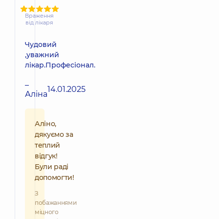
Враження
від лікаря
Чудовий
,уважний
лікар.Професіонал.
–
14.01.2025
Аліна
Аліно,
дякуємо за
теплий
відгук!
Були раді
допомогти!
З
побажаннями
міцного