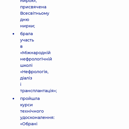
нирок»,
присвячена
Всесвітньому
дню
нирки;
брала
участь
в
«Міжнародній
нефрологічній
школі
«Нефрологія,
діаліз
і
трансплантація»;
пройшла
курси
технічного
удосконалення:
«Обрані