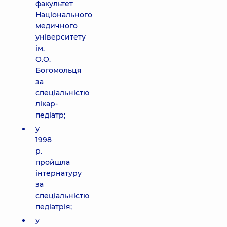
факультет
Національного
медичного
університету
ім.
О.О.
Богомольця
за
спеціальністю
лікар-
педіатр;
у
1998
р.
пройшла
інтернатуру
за
спеціальністю
педіатрія;
у