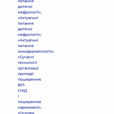
питання
дитячої
нефрології»;
«Актуальні
питання
дитячої
нефрології»;
«Актуальні
питання
онкодерматології»;
«Сучасні
технології
організації
протидії
поширенню
ВІЛ-
СНІД
і
поширенню
наркоманії»;
«Основи