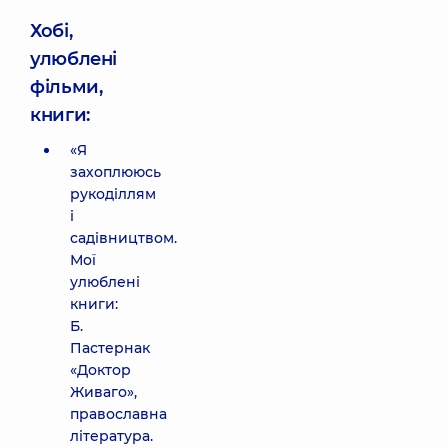
Хобі,
улюблені
фільми,
книги:
«Я
захоплююсь
рукоділлям
і
садівництвом.
Мої
улюблені
книги:
Б.
Пастернак
«Доктор
Живаго»,
православна
література.