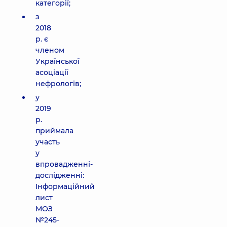
категорії;
з
2018
р. є
членом
Української
асоціації
нефрологів;
у
2019
р.
приймала
участь
у
впровадженні-
дослідженні:
Інформаційний
лист
МОЗ
№245-