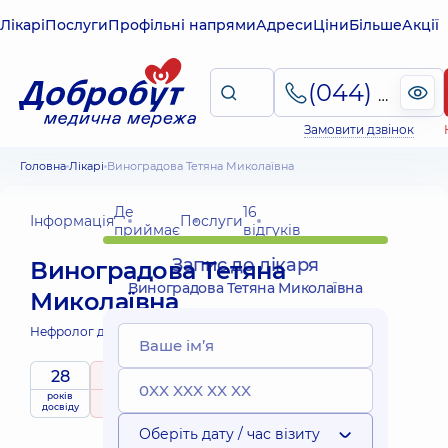
Лікарі
Послуги
Профільні напрями
Адреси
Ціни
Більше
Акції
(044) 495-2-888
Замовити дзвінок
Головна
Лікарі
Виноградова Тетяна Миколаївна
Де
16
Інформація
Послуги
приймає
відгуків
Запис до лікаря
Виноградова Тетяна
Виноградова Тетяна Миколаївна
Миколаївна
Нефролог дитячий;
28
5
/ 5
Виїзні
років
рейтинг
на підставі
приймає
послуги
досвіду
16 відгуків
дітей
Оберіть дату / час візиту