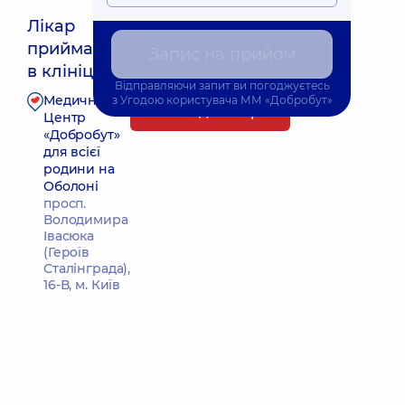
Лікар
приймає
Запис на прийом
Найближчий час прийому: 11.08.2026 16:30
в клініці
Відправляючи запит ви погоджуєтесь
Медичний
з
Угодою користувача
ММ «Добробут»
Запис до лікаря
Центр
«Добробут»
для всієї
родини на
Оболоні
просп.
Володимира
Івасюка
(Героїв
Сталінграда),
16-В, м. Київ