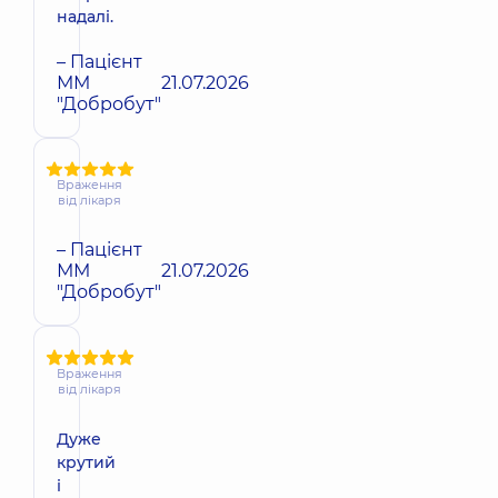
надалі.
– Пацієнт
ММ
21.07.2026
"Добробут"
Враження
від лікаря
– Пацієнт
ММ
21.07.2026
"Добробут"
Враження
від лікаря
Дуже
крутий
і