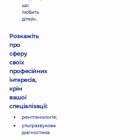
що
любить
дітей».
Розкажіть
про
сферу
своїх
професійних
інтересів,
крім
вашої
спеціалізації:
рентгенологія;
ультразвукова
діагностика.