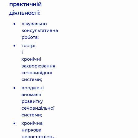
практичній
діяльності:
лікувально-
консультативна
робота;
гострі
і
хронічні
захворювання
сечовивідної
системи;
вроджені
аномалії
розвитку
сечовидільної
системи;
хронічна
ниркова
недостатність.