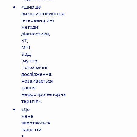
«Ширше
використовуються
інтервенційні
методи
діагностики,
КТ,
МРТ,
УЗД,
імунно-
гістохімічні
дослідження.
Розвивається
рання
нефропротекторна
терапія».
«До
мене
звертаються
пацієнти
з