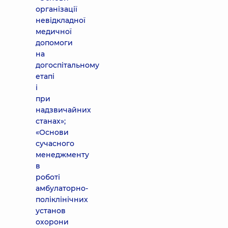
організації
невідкладної
медичної
допомоги
на
догоспітальному
етапі
і
при
надзвичайних
станах»;
«Основи
сучасного
менеджменту
в
роботі
амбулаторно-
поліклінічних
установ
охорони