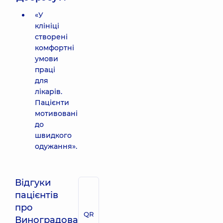
«У
клініці
створені
комфортні
умови
праці
для
лікарів.
Пацієнти
мотивовані
до
швидкого
одужання».
Відгуки
пацієнтів
про
QR
Виноградова