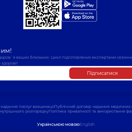
шим!
здоров`я ваших близьких. Цикл підготовлених експертами сезонн
 здорові!
Підписатися
надання послуг вакцинації
Публічний договір надання медичних 
нутрішнього розпорядку
Політика приватності та використання фа
Українською мовою
English