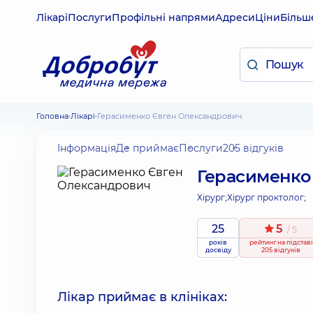
Лікарі
Послуги
Профільні напрями
Адреси
Ціни
Більш
Головна
Лікарі
Герасименко Євген Олександрович
Інформація
Де приймає
Послуги
205 відгуків
Герасименко
Хірург;
Хірург проктолог;
25
5
/ 5
років
рейтинг
на підставі
досвіду
205 відгуків
Лікар приймає в клініках: