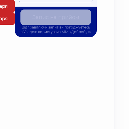
каря
Запис на прийом
каря
Відправляючи запит ви погоджуєтесь
з
Угодою користувача
ММ «Добробут»