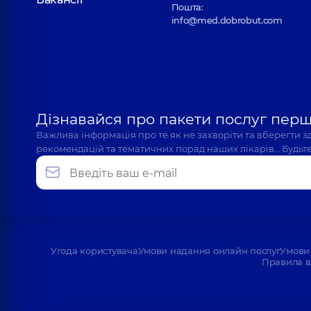
Пошта:
info@med.dobrobut.com
Дізнавайся про пакети послуг пер
Важлива інформація про те як не захворіти та вберегти 
рекомендацій та тематичних порад наших лікарів… Будьте
Угода користувача
Умови надання онлайн послуг
Умови 
Правила в