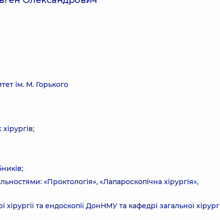
Євген Олександрович
т ім. М. Горького
 хірургів;
бників;
ьностями: «Проктологія», «Лапароскопічна хірургія»,
і хірургії та ендоскопії ДонНМУ та кафедрі загальної хірургі