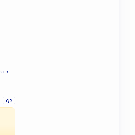
апів
QR