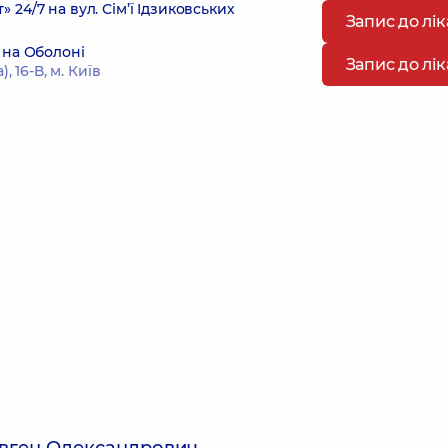
4/7 на вул. Сім’ї Ідзиковських
Запис до лі
 на Оболоні
Запис до лі
 16-В, м. Київ