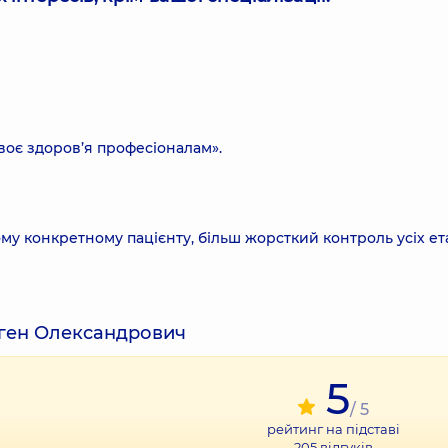
воє здоров’я професіоналам».
ому конкретному пацієнту, більш жорсткий контроль усіх ет
вген Олександрович
5
/ 5
рейтинг на підставі
205
відгуків