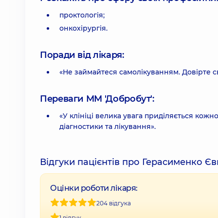
проктологія;
онкохірургія.
Поради від лікаря:
«Не займайтеся самолікуванням. Довірте с
Переваги ММ 'Добробут':
«У клініці велика увага приділяється кожн
діагностики та лікування».
Відгуки пацієнтів про Герасименко Є
Оцінки роботи лікаря:
204 відгука
1 відгук