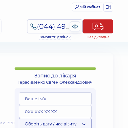
EN
Мій кабінет
(044) 495-2-888
Замовити дзвінок
Невідкладна
Запис до лікаря
Герасименко Євген Олександрович
 о 13:30
Оберіть дату / час візиту