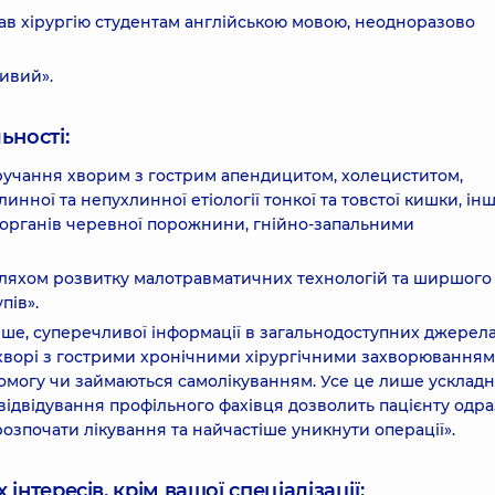
дав хірургію студентам англійською мовою, неодноразово
ивий».
ьності:
втручання хворим з гострим апендицитом, холециститом,
ної та непухлинної етіології тонкої та товстої кишки, ін
органів черевної порожнини, гнійно-запальними
е шляхом розвитку малотравматичних технологій та ширшого
пів».
стіше, суперечливої інформації в загальнодоступних джерел
у хворі з гострими хронічними хірургічними захворювання
омогу чи займаються самолікуванням. Усе це лише усклад
відвідування профільного фахівця дозволить пацієнту одра
 розпочати лікування та найчастіше уникнути операції».
інтересів, крім вашої спеціалізації: