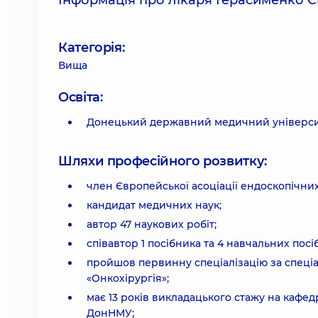
Інформація про лікаря Герасименко 
Категорія:
Вища
Освіта:
Донецький державний медичний університе
Шляхи професійного розвитку:
член Європейської асоціації ендоскопічних
кандидат медичних наук;
автор 47 наукових робіт;
співавтор 1 посібника та 4 навчальних посі
пройшов первинну спеціалізацію за спеціал
«Онкохірургія»;
має 13 років викладацького стажу на кафедр
ДонНМУ;