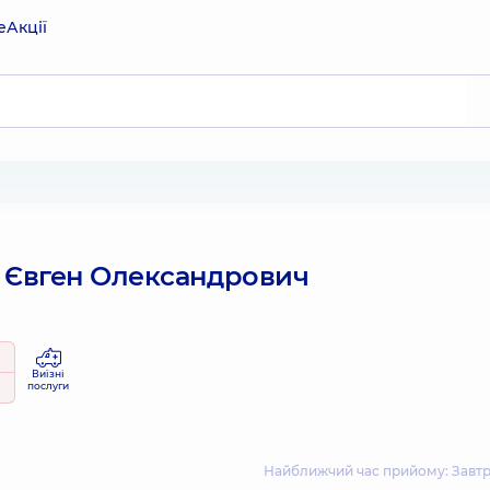
е
Акції
 Євген Олександрович
Виїзні
послуги
Найближчий час прийому: Завтра