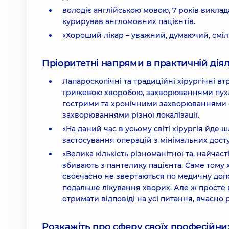
володіє англійською мовою, 7 років викла
курирував англомовних пацієнтів.
«Хороший лікар – уважний, думаючий, сміл
Пріоритетні напрями в практичній діял
Лапароскопічні та традиційні хірургічні 
грижевою хворобою, захворюваннями пухлин
гострими та хронічними захворюваннями 
захворюваннями різної локалізації.
«На даний час в усьому світі хірургія йд
застосування операцій з мінімальних досту
«Велика кількість різноманітної та, найча
збивають з пантелику пацієнта. Саме том
своєчасно не звертаються по медичну доп
подальше лікування хворих. Але ж просте 
отримати відповіді на усі питання, вчасно
Розкажіть про сферу своїх професійних 