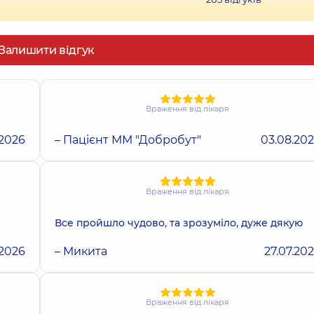
Залишити відгук
Враження від лікаря
.2026
– Пацієнт ММ "Добробут"
03.08.20
Враження від лікаря
Все пройшло чудово, та зрозуміло, дуже дякую
.2026
– Микита
27.07.20
Враження від лікаря