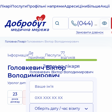
Лікарі
Послуги
Профільні напрями
Адреси
Ціни
Більше
Акції
(044) 495-2-888
Замовити дзвінок
Головна
Лікарі
Головкевич Віктор Володимирович
Де
77
Інформація
Послуги
приймає
відгуків
Запис до лікаря
Головкевич Віктор
Головкевич Віктор Володимирович
Володимирович
Уролог дитячий;
23
5
/ 5
Виїзні
років
рейтинг
на підставі
приймає
послуги
досвіду
77 відгуків
дітей
Оберіть дату / час візиту