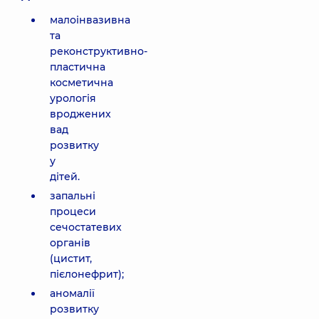
малоінвазивна
та
реконструктивно-
пластична
косметична
урологія
вроджених
вад
розвитку
у
дітей.
запальні
процеси
сечостатевих
органів
(цистит,
пієлонефрит);
аномалії
розвитку