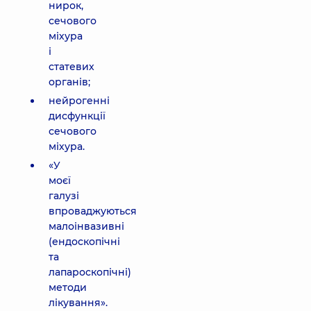
нирок,
сечового
міхура
і
статевих
органів;
нейрогенні
дисфункції
сечового
міхура.
«У
моєї
галузі
впроваджуються
малоінвазивні
(ендоскопічні
та
лапароскопічні)
методи
лікування».