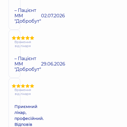
– Пацієнт
ММ
02.07.2026
"Добробут"
Враження
від лікаря
– Пацієнт
ММ
29.06.2026
"Добробут"
Враження
від лікаря
Приємний
лікар,
професійний.
Відповів