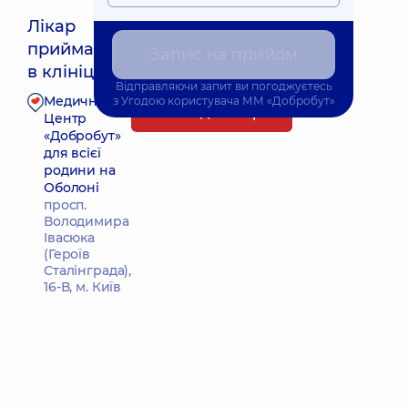
Лікар
приймає
Запис на прийом
Найближчий час прийому: Завтра о 17:30
в клініці
Відправляючи запит ви погоджуєтесь
Медичний
з
Угодою користувача
ММ «Добробут»
Запис до лікаря
Центр
«Добробут»
для всієї
родини на
Оболоні
просп.
Володимира
Івасюка
(Героїв
Сталінграда),
16-В, м. Київ