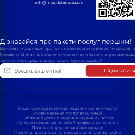
info@med.dobrobut.com
Дізнавайся про пакети послуг першим!
Важлива інформація про те як не захворіти та вберегти здоров`
близьких. Цикл підготовлених експертами сезонних рекомендаці
тематичних порад наших лікарів… Будьте здорові!
Підписатис
Угода користувача
Умови надання онлайн послуг
Умови надання послуг вакцинації
Публічний договір надання медичних послуг
Куточок споживача онлайн
Верифікація пацієнтів
Правила внутрішнього розпорядку
Політика приватності та використання файлів cookie