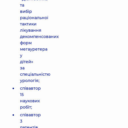
та
вибір
раціональної
тактики
лікування
декомпенсованих
форм
мегауретера
у
дітей»
за
спеціальністю
урологія;
співавтор
15
наукових
робіт;
співавтор
3
патентів