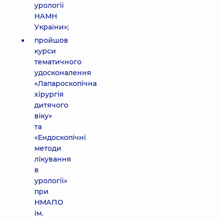
урології
НАМН
України»;
пройшов
курси
тематичного
удосконалення
«Лапароскопічна
хірургія
дитячого
віку»
та
«Ендоскопічні
методи
лікування
в
урології»
при
НМАПО
ім.