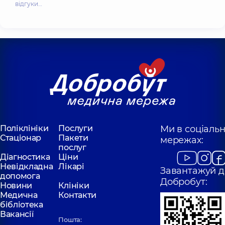
відгуки…
Поліклініки
Послуги
Ми в соціаль
Стаціонар
Пакети
мережах:
послуг
Діагностика
Ціни
Невідкладна
Лікарі
Завантажуй д
допомога
Добробут:
Новини
Клініки
Медична
Контакти
бібліотека
Вакансії
Пошта: