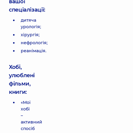
вашої
спеціалізації:
дитяча
урологія;
хірургія;
нефрологія;
реанімація.
Хобі,
улюблені
фільми,
книги:
«Мої
хобі
–
активний
спосіб