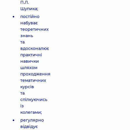
П.Л.
Шупика;
постійно
набуває
теоретичних
знань
та
вдосконалює
практичні
навички
шляхом
проходження
тематичних
курсів
та
спілкуючись
із
колегами;
регулярно
відвідує