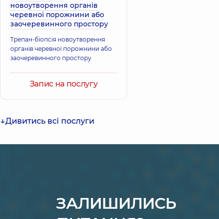
новоутворення органів
черевної порожнини або
заочеревинного простору
Трепан-біопсія новоутворення
органів черевної порожнини або
заочеревинного простору
Запис на послугу
Дивитись всі послуги
ЗАЛИШИЛИСЬ