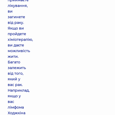
приймаєте
лікування,
ви
загинете
від раку.
Якщо ви
пройдете
хіміотерапію,
ви даєте
можливість
жити.
Багато
залежить
від того,
який у
вас рак.
Наприклад,
якщо у
вас
лімфома
Ходжкіна