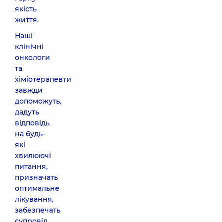
якість
життя.
Наші
клінічні
онкологи
та
хіміотерапевти
завжди
допоможуть,
дадуть
відповідь
на будь-
які
хвилюючі
питання,
призначать
оптимальне
лікування,
забезпечать
супровід