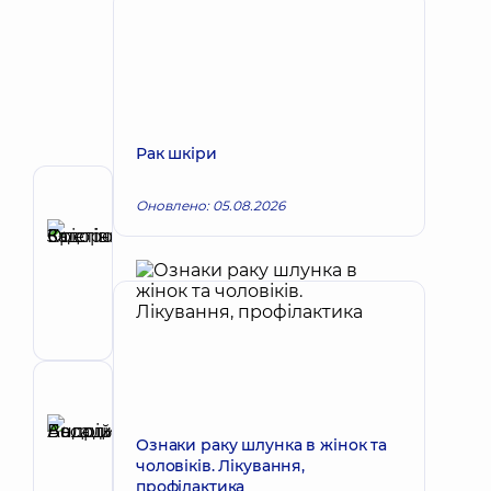
Рак шкіри
Автор
Оновлено: 05.08.2026
Задорожна
Крістіна
Запис до лікаря
Олегівна
Онколог;
Хірург
Рецензент
Басацький
Ознаки раку шлунка в жінок та
Андрій
Запис до лікаря
чоловіків. Лікування,
Володимирович
профілактика