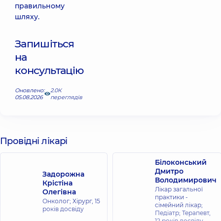
правильному
шляху.
Запишіться
на
консультацію
Оновлено:
2.0К
05.08.2026
переглядів
Провідні лікарі
Білоконський
Дмитро
Задорожна
Володимирович
Крістіна
Лікар загальної
Олегівна
практики -
Онколог; Хірург,
15
сімейний лікар;
років досвіду
Педіатр; Терапевт,
12 років досвіду