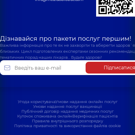
Дізнавайся про пакети послуг першим!
Важлива інформація про те як не захворіти та вберегти здоров`
близьких. Цикл підготовлених експертами сезонних рекомендаці
тематичних порад наших лікарів… Будьте здорові!
Підписатис
Угода користувача
Умови надання онлайн послуг
Умови надання послуг вакцинації
Публічний договір надання медичних послуг
Куточок споживача онлайн
Верифікація пацієнтів
Правила внутрішнього розпорядку
Політика приватності та використання файлів cookie