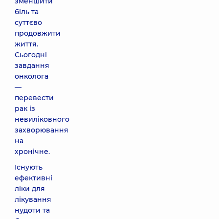
зменшити
біль та
суттєво
продовжити
життя.
Сьогодні
завдання
онколога
—
перевести
рак із
невиліковного
захворювання
на
хронічне.
Існують
ефективні
ліки для
лікування
нудоти та