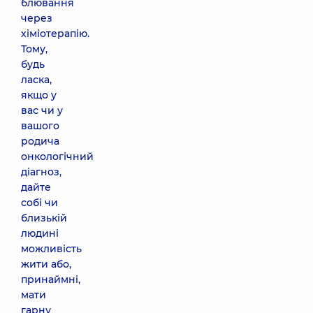
блювання
через
хіміотерапію.
Тому,
будь
ласка,
якщо у
вас чи у
вашого
родича
онкологічний
діагноз,
дайте
собі чи
близькій
людині
можливість
жити або,
принаймні,
мати
гарну