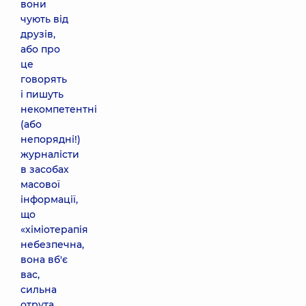
вони
чують від
друзів,
або про
це
говорять
і пишуть
некомпетентні
(або
непорядні!)
журналісти
в засобах
масової
інформації,
що
«хіміотерапія
небезпечна,
вона вб'є
вас,
сильна
отрута,