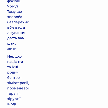
фахівці.
Чому?
Тому що
хвороба
безперечно
вб'є вас, а
лікування
дасть вам
шанс
жити.
Нерідко
пацієнти
та їхні
родичі
бояться
хіміотерапії,
променевої
терапії,
хірургії.
Іноді