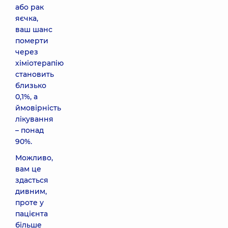
або рак
яєчка,
ваш шанс
померти
через
хіміотерапію
становить
близько
0,1%, а
ймовірність
лікування
– понад
90%.
Можливо,
вам це
здасться
дивним,
проте у
пацієнта
більше