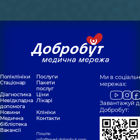
Поліклініки
Послуги
Ми в соціаль
Стаціонар
Пакети
мережах:
послуг
Діагностика
Ціни
Невідкладна
Лікарі
Завантажуй д
допомога
Добробут:
Новини
Клініки
Медична
Контакти
бібліотека
Вакансії
Пошта:
info@med.dobrobut.com