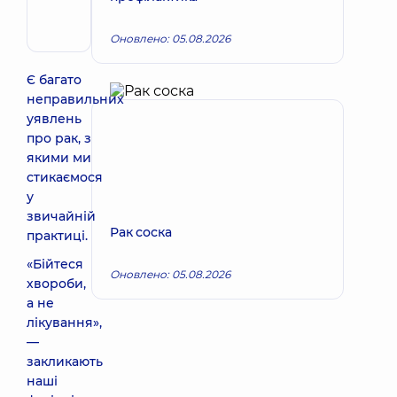
Хірург
ендоваскулярний
Оновлено: 05.08.2026
Є багато
неправильних
уявлень
про рак, з
якими ми
стикаємося
у
звичайній
Рак соска
практиці.
«Бійтеся
Оновлено: 05.08.2026
хвороби,
а не
лікування»,
—
закликають
наші