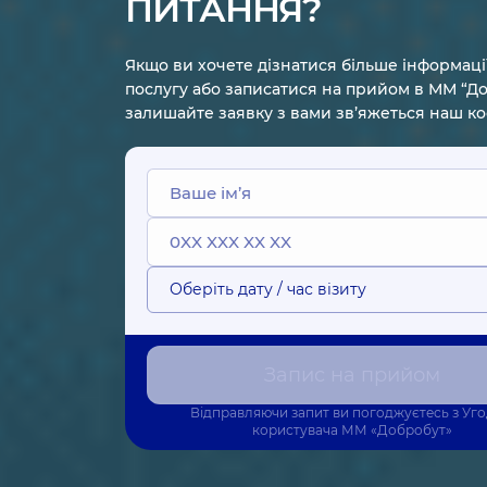
ПИТАННЯ?
Якщо ви хочете дізнатися більше інформаці
послугу або записатися на прийом в ММ “До
залишайте заявку з вами зв’яжеться наш к
Оберіть дату / час візиту
Запис на прийом
Відправляючи запит ви погоджуєтесь з
Уг
користувача
ММ «Добробут»