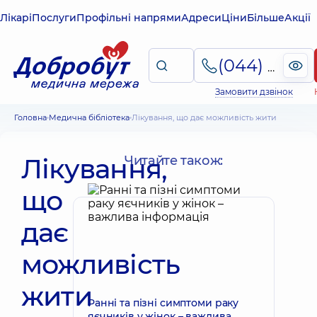
Лікарі
Послуги
Профільні напрями
Адреси
Ціни
Більше
Акції
(044) 495-2-888
Замовити дзвінок
Головна
Медична бібліотека
Лікування, що дає можливість жити
Лікування,
Читайте також:
що
дає
можливість
жити
Ранні та пізні симптоми раку
яєчників у жінок – важлива