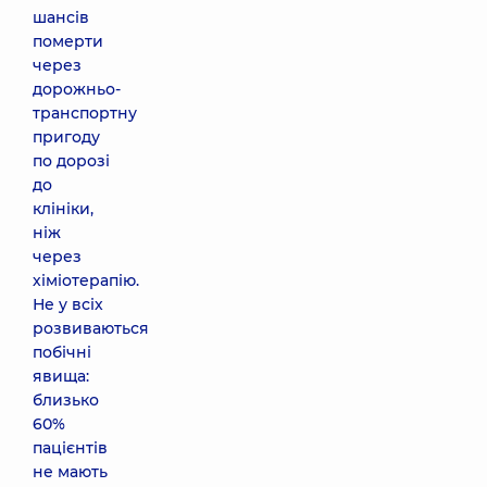
шансів
померти
через
дорожньо-
транспортну
пригоду
по дорозі
до
клініки,
ніж
через
хіміотерапію.
Не у всіх
розвиваються
побічні
явища:
близько
60%
пацієнтів
не мають