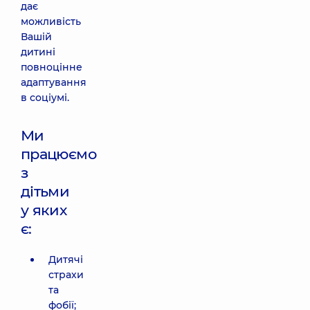
дає
можливість
Вашій
дитині
повноцінне
адаптування
в соціумі.
Ми
працюємо
з
дітьми
у яких
є:
Дитячі
страхи
та
фобії;