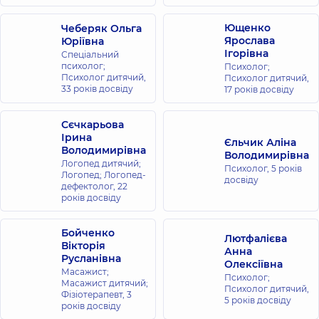
Ющенко
Чеберяк Ольга
Ярослава
Юріївна
Ігорівна
Спеціальний
психолог;
Психолог;
Психолог дитячий,
Психолог дитячий,
33 років досвіду
17 років досвіду
Сєчкарьова
Ірина
Єльчик Аліна
Володимирівна
Володимирівна
Логопед дитячий;
Психолог,
5 років
Логопед; Логопед-
досвіду
дефектолог,
22
років досвіду
Бойченко
Лютфалієва
Вікторія
Анна
Русланівна
Олексіївна
Масажист;
Психолог;
Масажист дитячий;
Психолог дитячий,
Фізіотерапевт,
3
5 років досвіду
років досвіду