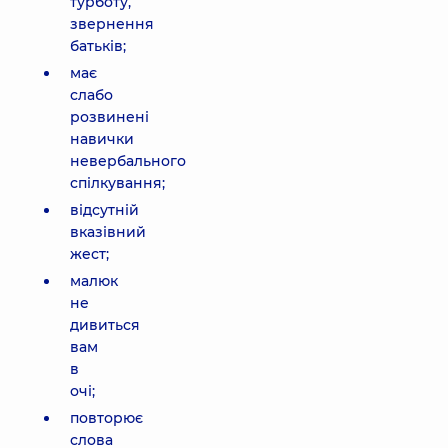
турботу,
звернення
батьків;
має
слабо
розвинені
навички
невербального
спілкування;
відсутній
вказівний
жест;
малюк
не
дивиться
вам
в
очі;
повторює
слова