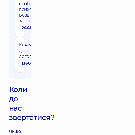
особливостями
психомоторного
розвитку (24
заняття по 60 хв)
24480 грн
Консультація
дефектолога-
логопеда
1360 грн
Коли
до
нас
звертатися?
Якщо