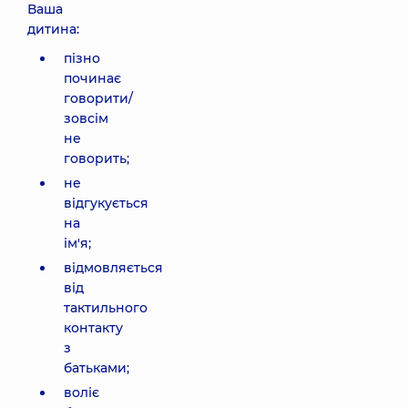
Ваша
дитина:
пізно
починає
говорити/
зовсім
не
говорить;
не
відгукується
на
ім'я;
відмовляється
від
тактильного
контакту
з
батьками;
воліє