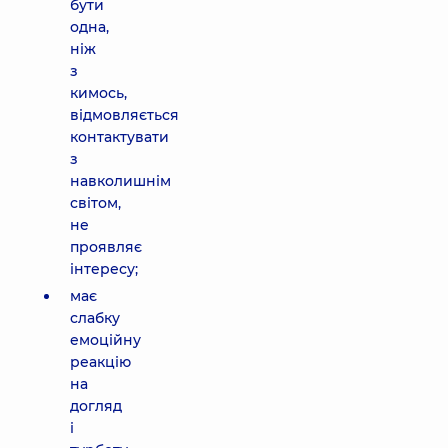
бути
одна,
ніж
з
кимось,
відмовляється
контактувати
з
навколишнім
світом,
не
проявляє
інтересу;
має
слабку
емоційну
реакцію
на
догляд
і