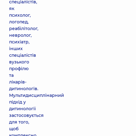
спеціалістів,
як
психолог,
логопед,
реабілітолог,
невролог,
психіатр,
інших
спеціалістів
вузького
профілю
та
лікарів-
дитинологів.
Мультидисциплінарний
підхід у
дитинології
застосовується
для того,
щоб
комплексно