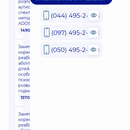
розладів
аутистичного
спектру за
(044) 495-2-888
методикою
ADOS
1490 грн
(097) 495-2-888
Заняття з
(050) 495-2-888
корекції/
реабілітації/
абілітації для
дітей з
особливостями
психомоторного
розвитку (1
година)
1570 грн
Заняття з
корекції/
реабілітації/