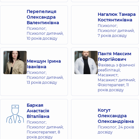
Перепелиця
Нагалюк Тамара
Олександра
Костянтинівна
Валентинівна
Психолог;
Психолог;
Психолог дитячий,
Психолог дитячий,
7 років досвіду
10 років досвіду
Пантя Максим
Георгійович
Меншун Ірина
Фахівець з фізичної
Іванівна
реабілітації;
Психолог;
Масажист;
Психолог дитячий,
Масажист дитячий;
13 років досвіду
Фізіотерапевт,
11
років досвіду
Баркая
Когут
Анастасія
Олександра
Віталіївна
Олександрівна
Психолог;
Психолог дитячий;
Психолог,
24 років
Психотерапевт,
8
досвіду
років досвіду