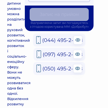
дитини
умовно
можна
Запис на прийом
розділити
Відправляючи запит ви погоджуєтесь
на
з
Угодою користувача
ММ «Добробут»
руховий
розвиток,
(044) 495-2-888
когнітивний
розвиток
і
(097) 495-2-888
соціально-
емоційну
сферу.
(050) 495-2-888
Вони не
можуть
розвиватися
одна без
одної.
Відхилення
розвитку