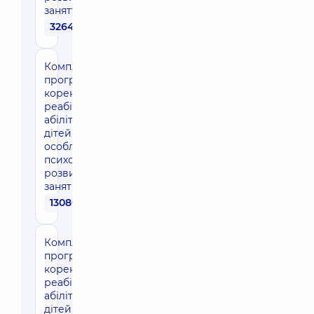
заняття по 45 хв)
32640 грн
Комплексна
програма
корекції/
реабілітації/
абілітації для
дітей з
особливостями
психомоторного
розвитку (12
занять по 60 хв)
13080 грн
Комплексна
програма
корекції/
реабілітації/
абілітації для
дітей з