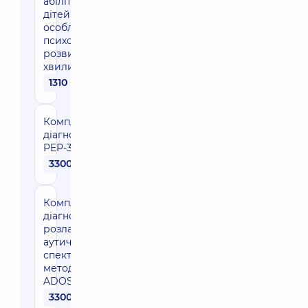
абілітації для
дітей з
особливостями
психомоторного
розвитку (45
хвилин)
1310 грн
Комплексна
діагностика
PEP-3
3300 грн
Комплексна
діагностика
розладів
аутичного
спектру по
методиці
ADOS-2
3300 грн