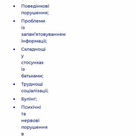
Поведінкові
порушення;
Проблеми
із
запам’ятовуванням
інформації;
Складнощі
у
стосунках
із
батьками;
Труднощі
соціалізації;
Булінг;
Психічні
та
нервові
порушення
в