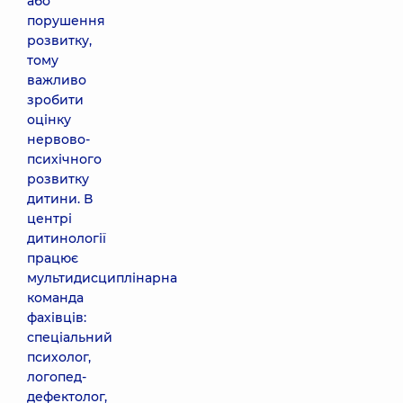
або
порушення
розвитку,
тому
важливо
зробити
оцінку
нервово-
психічного
розвитку
дитини. В
центрі
дитинології
працює
мультидисциплінарна
команда
фахівців:
спеціальний
психолог,
логопед-
дефектолог,