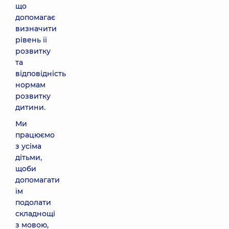
що
допомагає
визначити
рівень її
розвитку
та
відповідність
нормам
розвитку
дитини.
Ми
працюємо
з усіма
дітьми,
щоби
допомагати
їм
подолати
складнощі
з мовою,