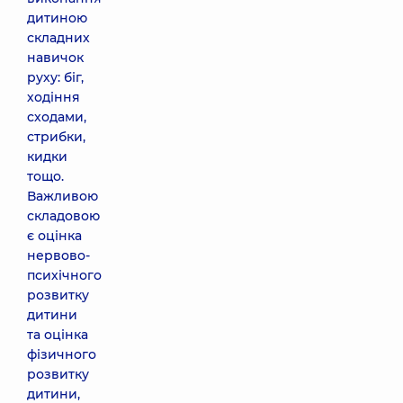
дитиною
складних
навичок
руху: біг,
ходіння
сходами,
стрибки,
кидки
тощо.
Важливою
складовою
є оцінка
нервово-
психічного
розвитку
дитини
та оцінка
фізичного
розвитку
дитини,