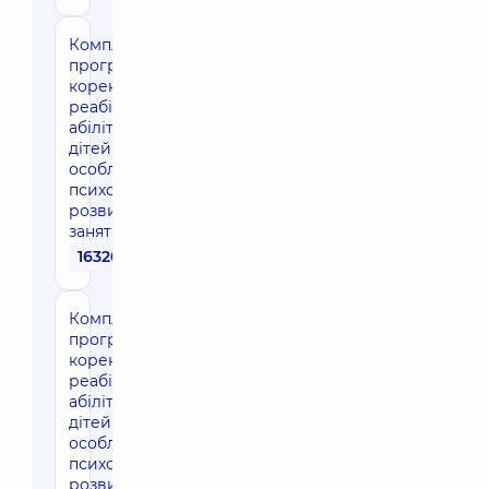
Комплексна
програма
корекції/
реабілітації/
абілітації для
дітей з
особливостями
психомоторного
розвитку (16
занять по 45 хв)
16320 грн
Комплексна
програма
корекції/
реабілітації/
абілітації для
дітей з
особливостями
психомоторного
розвитку (32