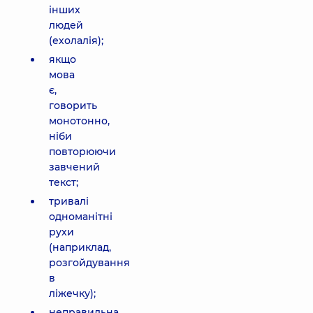
інших
людей
(ехолалія);
якщо
мова
є,
говорить
монотонно,
ніби
повторюючи
завчений
текст;
тривалі
одноманітні
рухи
(наприклад,
розгойдування
в
ліжечку);
неправильна