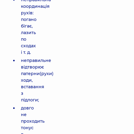
координація
рухів:
погано
бігає,
лазить
по
сходах
і т. д.
неправильне
відтворює
патерни(рухи)
ходи,
вставання
з
підлоги;
довго
не
проходить
тонус