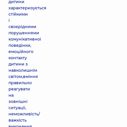
дитини
характеризується
стійкими
і
своєрідними
порушеннями
комунікативної
поведінки,
емоційного
контакту
дитини з
навколишнім
світом,вміння
правильно
реагувати
на
зовнішні
ситуації,
неможливість/
важкість
виконання