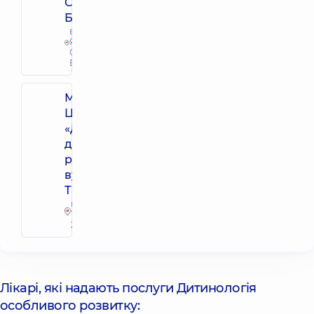
Софіївській
Борщагівці
вул.
Яблунева, 26,
Софіївська
Борщагівка
Медичний
Центр
«Добробут»
для всієї
родини на
вул.
Татарській
вул.
Татарська,
2-Е, м. Київ
Лікарі, які надають послуги Дитинологія
особливого розвитку: