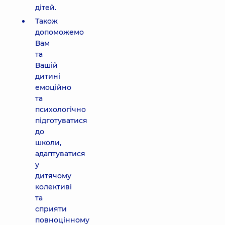
дітей.
Також
допоможемо
Вам
та
Вашій
дитині
емоційно
та
психологічно
підготуватися
до
школи,
адаптуватися
у
дитячому
колективі
та
сприяти
повноцінному