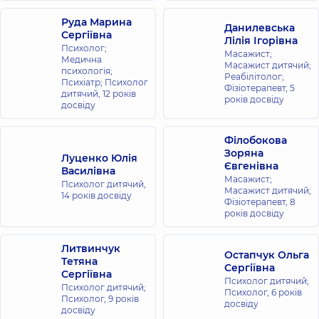
Руда Марина
Данилевська
Сергіївна
Лілія Ігорівна
Психолог;
Масажист;
Медична
Масажист дитячий;
психологія;
Реабілітолог;
Психіатр; Психолог
Фізіотерапевт,
5
дитячий,
12 років
років досвіду
досвіду
Філобокова
Зоряна
Луценко Юлія
Євгенівна
Василівна
Масажист;
Психолог дитячий,
Масажист дитячий;
14 років досвіду
Фізіотерапевт,
8
років досвіду
Литвинчук
Остапчук Ольга
Тетяна
Сергіївна
Сергіївна
Психолог дитячий;
Психолог дитячий;
Психолог,
6 років
Психолог,
9 років
досвіду
досвіду