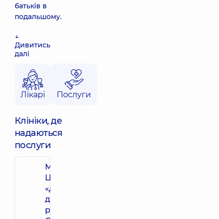
батьків в
подальшому.
↓
Дивитись
далі
Лікарі
Послуги
Клініки, де
надаються
послуги
Медичний
Центр
«Добробут»
для всієї
родини на