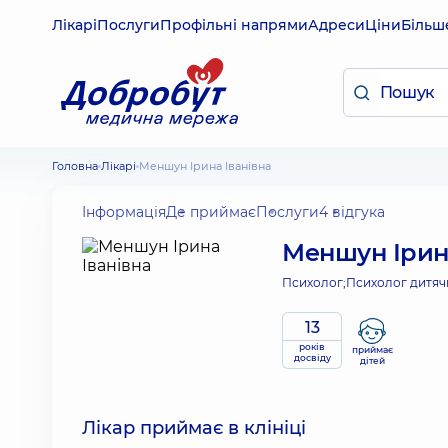
Лікарі
Послуги
Профільні напрями
Адреси
Ціни
Більш
Головна
Лікарі
Меншун Ірина Іванівна
Інформація
Де приймає
Послуги
4 відгука
Меншун Ірина
Психолог;
Психолог дитяч
13
років
приймає
досвіду
дітей
Лікар приймає в клініці