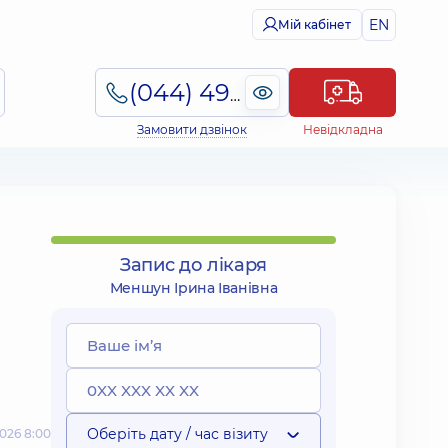
EN
Мій кабінет
(044) 495-2-888
Замовити дзвінок
Невідкладна
Запис до лікаря
Меншун Ірина Іванівна
Оберіть дату / час візиту
026 8:00