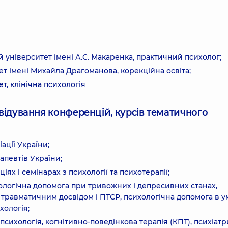
 університет імені А.С. Макаренка, практичний психолог;
ет імені Михайла Драгоманова, корекційна освіта;
т, клінічна психологія
ідвідування конференцій, курсів тематичного
ації України;
апевтів України;
х і семінарах з психології та психотерапії;
ологічна допомога при тривожних і депресивних станах,
з травматичним досвідом і ПТСР, психологічна допомога в 
хологія;
психологія, когнітивно-поведінкова терапія (КПТ), психіат