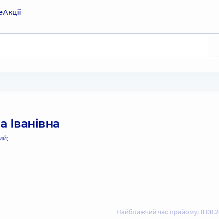
е
Акції
 Іванівна
ий;
Найближчий час прийому: 11.08.2