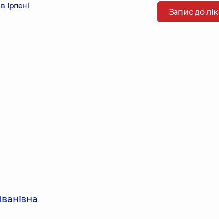
в Ірпені
Запис до лі
Іванівна