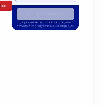
каря
Запис на прийом
Відправляючи запит ви погоджуєтесь
з
Угодою користувача
ММ «Добробут»