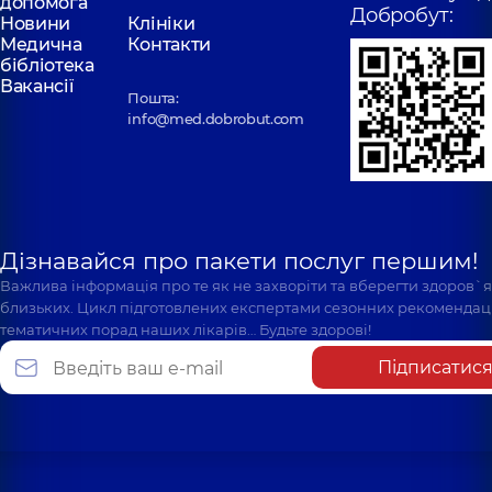
допомога
Добробут:
Новини
Клініки
Медична
Контакти
бібліотека
Вакансії
Пошта:
info@med.dobrobut.com
Дізнавайся про пакети послуг першим!
Важлива інформація про те як не захворіти та вберегти здоров`
близьких. Цикл підготовлених експертами сезонних рекомендаці
тематичних порад наших лікарів… Будьте здорові!
Підписатис