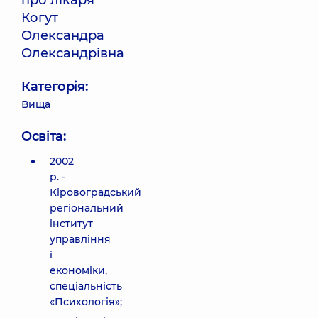
про лікаря
Когут
Олександра
Олександрівна
Категорія:
Вища
Освіта:
2002
р. -
Кіровоградський
регіональний
інститут
управління
і
економіки,
спеціальність
«Психологія»;