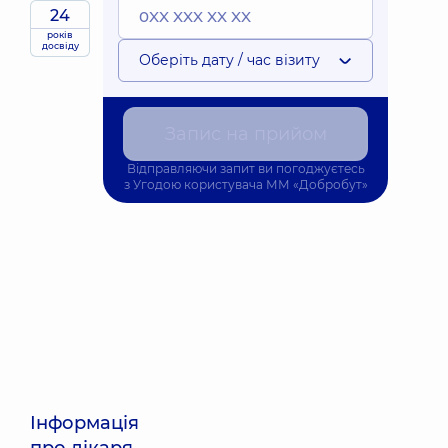
24
років
досвіду
Оберіть дату / час візиту
Запис на прийом
Відправляючи запит ви погоджуєтесь
з
Угодою користувача
ММ «Добробут»
Інформація