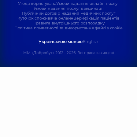
Угода користувача
Умови надання онлайн послуг
Умови надання послуг вакцинації
Публічний договір надання медичних послуг
Куточок споживача онлайн
Верифікація пацієнтів
Правила внутрішнього розпорядку
Політика приватності та використання файлів cookie
Українською мовою
English
ММ «Добробут» 2012 - 2026. Всі права захищені