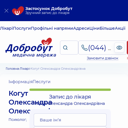
Застосунок Добробут
Зручний запис до лікаря
Лікарі
Послуги
Профільні напрями
Адреси
Ціни
Більше
Акції
(044) 495-2-888
Замовити дзвінок
Головна
Лікарі
Когут Олександра Олександрівна
Інформація
Послуги
Когут
Запис до лікаря
Олександра
Когут Олександра Олександрівна
Олександрівна
Психолог;