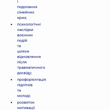
і
подолання
сімейних
криз;
психологічні
наслідки
воєнних
подій
та
шляхи
відновлення
після
травматичного
досвіду;
профорієнтація
підлітків
та
молоді;
розвиток
мотивації