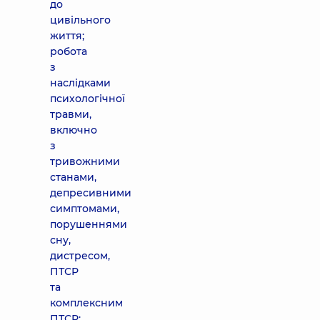
до
цивільного
життя;
робота
з
наслідками
психологічної
травми,
включно
з
тривожними
станами,
депресивними
симптомами,
порушеннями
сну,
дистресом,
ПТСР
та
комплексним
ПТСР;