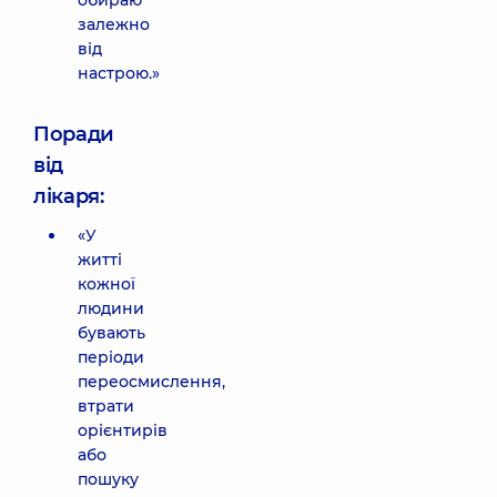
обираю
залежно
від
настрою.»
Поради
від
лікаря:
«У
житті
кожної
людини
бувають
періоди
переосмислення,
втрати
орієнтирів
або
пошуку