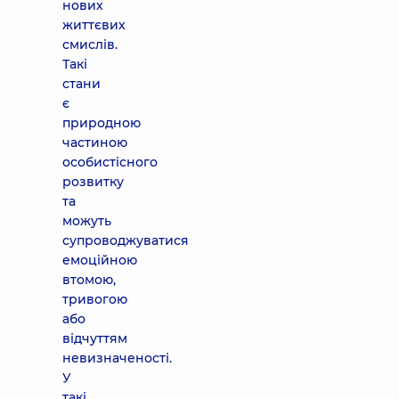
нових
життєвих
смислів.
Такі
стани
є
природною
частиною
особистісного
розвитку
та
можуть
супроводжуватися
емоційною
втомою,
тривогою
або
відчуттям
невизначеності.
У
такі