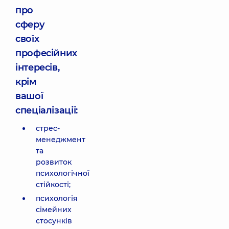
про
сферу
своїх
професійних
інтересів,
крім
вашої
спеціалізації:
стрес-
менеджмент
та
розвиток
психологічної
стійкості;
психологія
сімейних
стосунків