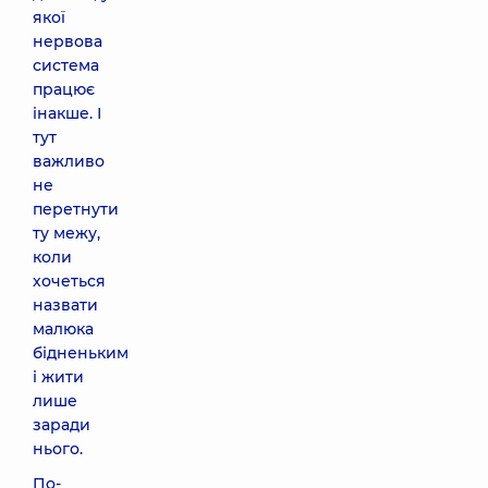
якої
нервова
система
працює
інакше. І
тут
важливо
не
перетнути
ту межу,
коли
хочеться
назвати
малюка
бідненьким
і жити
лише
заради
нього.
По-