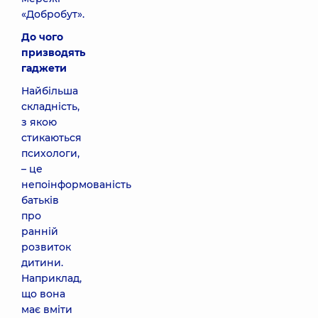
«Добробут».
До чого
призводять
гаджети
Найбільша
складність,
з якою
стикаються
психологи,
– це
непоінформованість
батьків
про
ранній
розвиток
дитини.
Наприклад,
що вона
має вміти