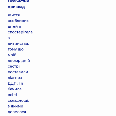
Особистий
приклад
Життя
особливих
дітей я
спостерігала
з
дитинства,
тому що
моїй
двоюрідній
сестрі
поставили
діагноз
ДЦП. І я
бачила
всі ті
складнощі,
з якими
довелося