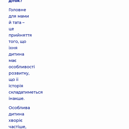
діток?
Головне
для мами
й тата –
це
прийняття
того, що
їхня
дитина
має
особливості
розвитку,
що її
історія
складатиметься
інакше.
Особлива
дитина
хворіє
частіше,