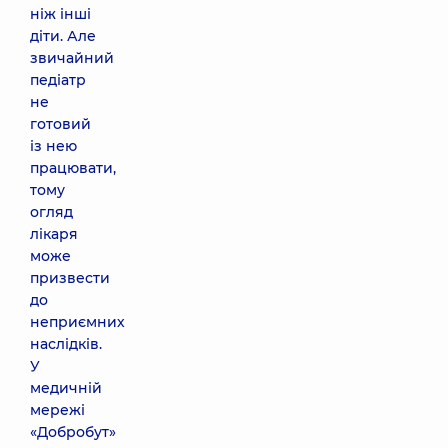
ніж інші
діти. Але
звичайний
педіатр
не
готовий
із нею
працювати,
тому
огляд
лікаря
може
призвести
до
неприємних
наслідків.
У
медичній
мережі
«Добробут»