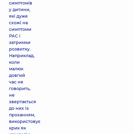
симптомів
у дитини,
які дуже
схожі на
симптоми
РАС і
затримки
розвитку.
Наприклад,
коли
малюк
довгий
час не
говорить,
не
звертається
до них із
проханням,
використовує
крик як