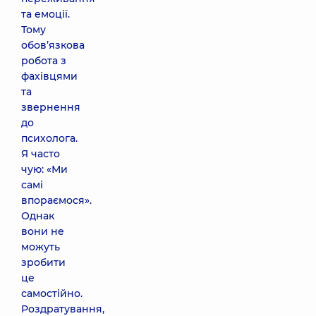
та емоції.
Тому
обов’язкова
робота з
фахівцями
та
звернення
до
психолога.
Я часто
чую: «Ми
самі
впораємося».
Однак
вони не
можуть
зробити
це
самостійно.
Роздратування,