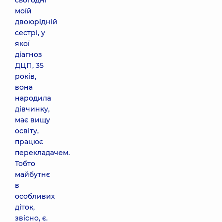
сьогодні
моїй
двоюрідній
сестрі, у
якої
діагноз
ДЦП, 35
років,
вона
народила
дівчинку,
має вищу
освіту,
працює
перекладачем.
Тобто
майбутнє
в
особливих
діток,
звісно, є.