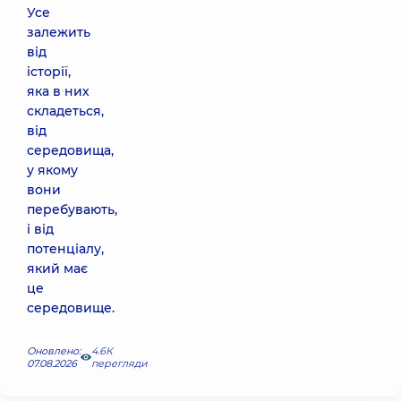
Усе
залежить
від
історії,
яка в них
складеться,
від
середовища,
у якому
вони
перебувають,
і від
потенціалу,
який має
це
середовище.
Оновлено:
4.6К
07.08.2026
перегляди