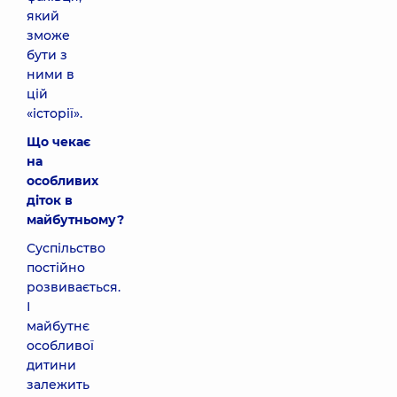
який
зможе
бути з
ними в
цій
«історії».
Що чекає
на
особливих
діток в
майбутньому?
Суспільство
постійно
розвивається.
І
майбутнє
особливої
дитини
залежить