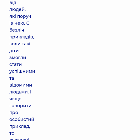
від
людей,
які поруч
із нею. Є
безліч
прикладів,
коли такі
діти
змогли
стати
успішними
та
відомими
людьми. І
якщо
говорити
про
особистий
приклад,
то