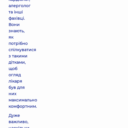
алерголог
та інші
фахівці.
Вони
знають,
як
потрібно
спілкуватися
з такими
дітками,
щоб
огляд
лікаря
був для
них
максимально
комфортним.
Дуже
важливо,