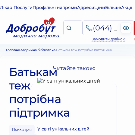
Лікарі
Послуги
Профільні напрями
Адреси
Ціни
Більше
Акції
(044) 495-2-888
Замовити дзвінок
Головна
Медична бібліотека
Батькам теж потрібна підтримка
Батькам
Читайте також:
теж
потрібна
підтримка
У світі унікальних дітей
Психіатрія