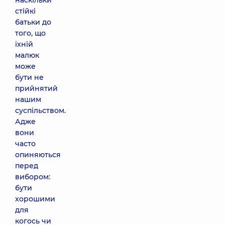
наскільки
стійкі
батьки до
того, що
їхній
малюк
може
бути не
прийнятий
нашим
суспільством.
Адже
вони
часто
опиняються
перед
вибором:
бути
хорошими
для
когось чи