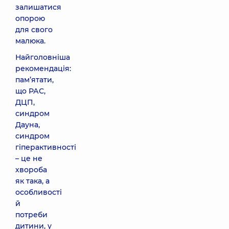
залишатися
опорою
для свого
малюка.
Найголовніша
рекомендація:
пам’ятати,
що РАС,
ДЦП,
синдром
Дауна,
синдром
гіперактивності
– це не
хвороба
як така, а
особливості
й
потреби
дитини, у