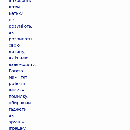
виховання
дітей.
Батьки
не
розуміють,
як
розвивати
свою
дитину,
як із нею
взаємодіяти.
Багато
мам і тат
роблять
велику
помилку,
обираючи
гаджети
як
зручну
іграшку