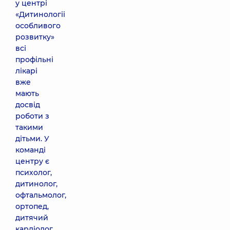
у центрі
«Дитинологіі
особливого
розвитку»
всі
профільні
лікарі
вже
мають
досвід
роботи з
такими
дітьми. У
команді
центру є
психолог,
дитинолог,
офтальмолог,
ортопед,
дитячий
кардіолог,