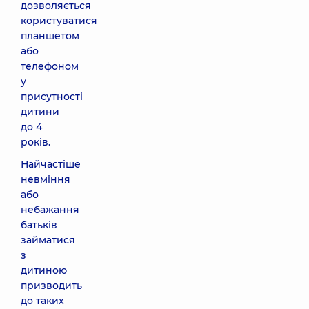
дозволяється
користуватися
планшетом
або
телефоном
у
присутності
дитини
до 4
років.
Найчастіше
невміння
або
небажання
батьків
займатися
з
дитиною
призводить
до таких