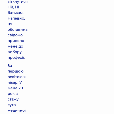
зіткнутися
і їй, і її
батькам.
Напевно,
ця
обставина
свідомо
привело
мене до
вибору
професії.
За
першою
освітою я
лікар. У
мене 20
років
стажу
суто
медичної