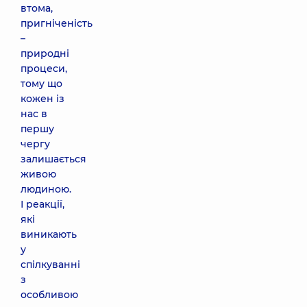
втома,
пригніченість
–
природні
процеси,
тому що
кожен із
нас в
першу
чергу
залишається
живою
людиною.
І реакції,
які
виникають
у
спілкуванні
з
особливою