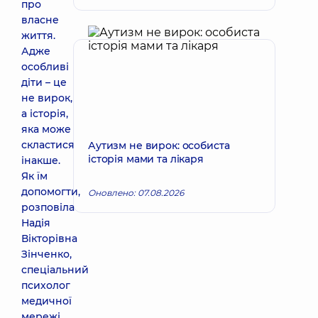
про
власне
життя.
Адже
особливі
діти – це
не вирок,
а історія,
яка може
скластися
Аутизм не вирок: особиста
історія мами та лікаря
інакше.
Як їм
допомогти,
Оновлено: 07.08.2026
розповіла
Надія
Вікторівна
Зінченко,
спеціальний
психолог
медичної
мережі