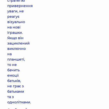
стратегію
привернення
уваги, не
реагує
візуально
на нові
іграшки.
Якщо він
зациклений
виключно
на
планшеті,
то не
бачить
емоції
батьків,
не грає з
батьками
та з
однолітками.