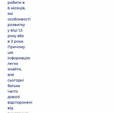
робити в
6 місяців,
які
особливості
розвитку
у віці 1,5
року або
в 3 роки.
Причому
цю
інформацію
легко
знайти,
але
сьогодні
батьки
часто
доволі
відсторонені
від