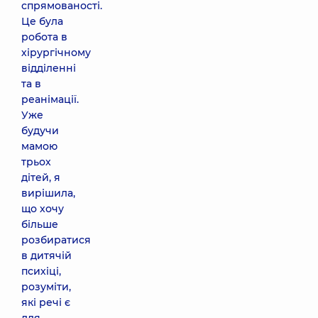
спрямованості.
Це була
робота в
хірургічному
відділенні
та в
реанімації.
Уже
будучи
мамою
трьох
дітей, я
вирішила,
що хочу
більше
розбиратися
в дитячій
психіці,
розуміти,
які речі є