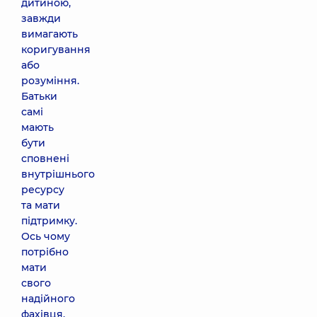
дитиною,
завжди
вимагають
коригування
або
розуміння.
Батьки
самі
мають
бути
сповнені
внутрішнього
ресурсу
та мати
підтримку.
Ось чому
потрібно
мати
свого
надійного
фахівця,