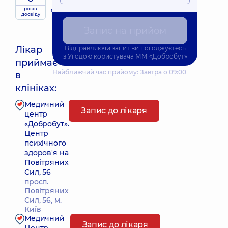
років
приймає
досвіду
дітей
Запис на прийом
Лікар
Відправляючи запит ви погоджуєтесь
з
Угодою користувача
ММ «Добробут»
приймає
Найближчий час прийому: Завтра о 09:00
в
клініках:
Медичний
Запис до лікаря
центр
«Добробут».
Центр
психічного
здоров'я на
Повітряних
Сил, 56
просп.
Повітряних
Сил, 56, м.
Київ
Медичний
Запис до лікаря