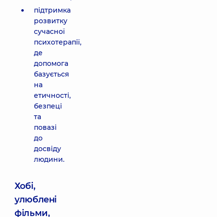
підтримка
розвитку
сучасної
психотерапії,
де
допомога
базується
на
етичності,
безпеці
та
повазі
до
досвіду
людини.
Хобі,
улюблені
фільми,