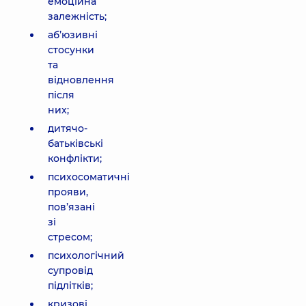
емоційна
залежність;
аб’юзивні
стосунки
та
відновлення
після
них;
дитячо-
батьківські
конфлікти;
психосоматичні
прояви,
пов’язані
зі
стресом;
психологічний
супровід
підлітків;
кризові