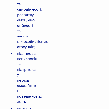
та
самоцінності,
розвитку
емоційної
стійкості
та
якості
міжособистісних
стосунків;
підліткова
психологія
та
підтримка
у
період
емоційних
і
поведінкових
змін;
підходи