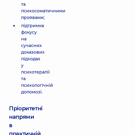
та
психосоматичними
проявами;
підтримка
фокусу
на
сучасних
доказових
підходах
у
психотерапії
та
психологічній
допомозі.
Пріоритетні
напрями
в
практичній