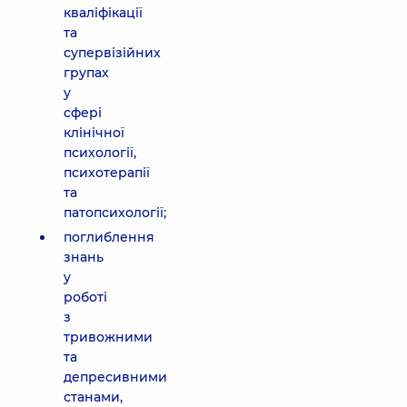
кваліфікації
та
супервізійних
групах
у
сфері
клінічної
психології,
психотерапії
та
патопсихології;
поглиблення
знань
у
роботі
з
тривожними
та
депресивними
станами,