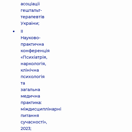
асоціації
гештальт-
терапевтів
України;
ІІ
Науково-
практична
конференція
«Психіатрія,
наркологія,
клінічна
психологія
та
загальна
медична
практика:
міждисциплінарні
питання
сучасності»,
2023;