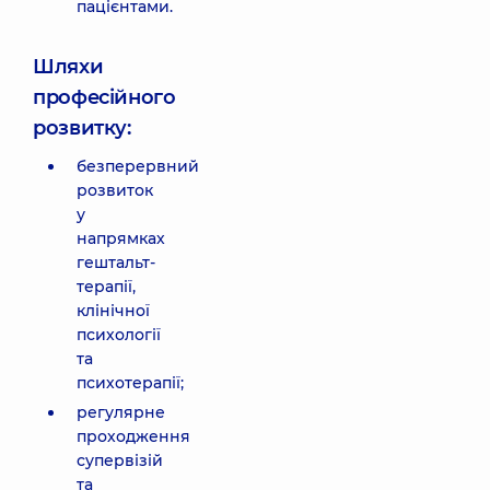
пацієнтами.
Шляхи
професійного
розвитку:
безперервний
розвиток
у
напрямках
гештальт-
терапії,
клінічної
психології
та
психотерапії;
регулярне
проходження
супервізій
та