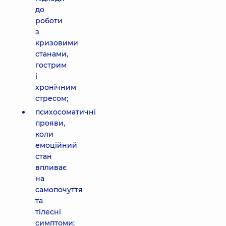
до
роботи
з
кризовими
станами,
гострим
і
хронічним
стресом;
психосоматичні
прояви,
коли
емоційний
стан
впливає
на
самопочуття
та
тілесні
симптоми;