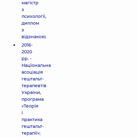
магістр
з
психології,
диплом
з
відзнакою;
2016-
2020
рр. -
Національна
асоціація
гештальт-
терапевтів
України,
програма
«Теорія
і
практика
гештальт-
терапії»;