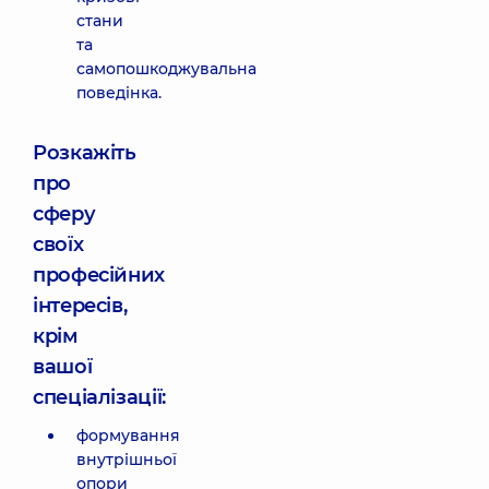
стани
та
самопошкоджувальна
поведінка.
Розкажіть
про
сферу
своїх
професійних
інтересів,
крім
вашої
спеціалізації:
формування
внутрішньої
опори