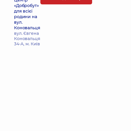
Центр
«Добробут»
для всієї
родини на
вул.
Коновальця
вул. Євгена
Коновальця
34-А, м. Київ