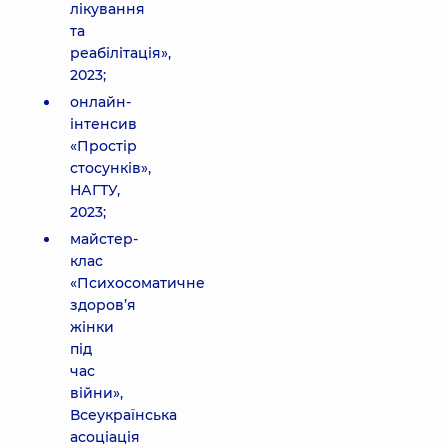
лікування
та
реабілітація»,
2023;
онлайн-
інтенсив
«Простір
стосунків»,
НАГТУ,
2023;
майстер-
клас
«Психосоматичне
здоров’я
жінки
під
час
війни»,
Всеукраїнська
асоціація