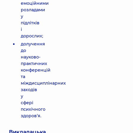
емоційними
розладами
у
підлітків
і
дорослих;
долучення
до
науково-
практичних
конференцій
та
міждисциплінарних
заходів
у
сфері
психічного
здоров’я.
Викладацька