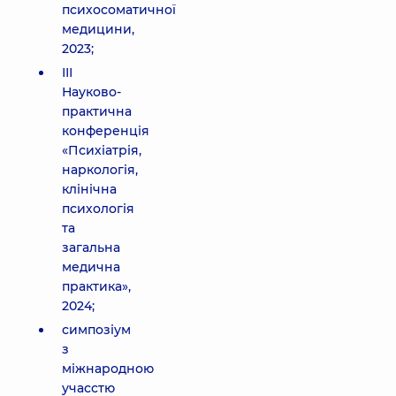
психосоматичної
медицини,
2023;
ІІІ
Науково-
практична
конференція
«Психіатрія,
наркологія,
клінічна
психологія
та
загальна
медична
практика»,
2024;
симпозіум
з
міжнародною
учасстю