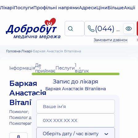
Лікарі
Послуги
Профільні напрями
Адреси
Ціни
Більше
Акції
(044) 495-2-888
Замовити дзвінок
Головна
Лікарі
Баркая Анастасія Віталіївна
Де
1
Інформація
Послуги
приймає
відгук
Запис до лікаря
Баркая
Баркая Анастасія Віталіївна
Анастасія
Віталіївна
Психолог;
Психолог дитячий;
Психотерапевт;
Оберіть дату / час візиту
8