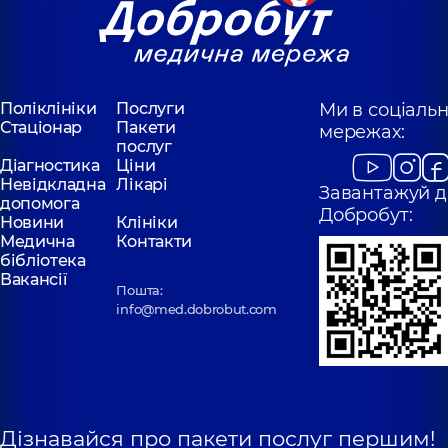
Поліклініки
Послуги
Ми в соціаль
Стаціонар
Пакети
мережах:
послуг
Діагностика
Ціни
Невідкладна
Лікарі
Завантажуй д
допомога
Добробут:
Новини
Клініки
Медична
Контакти
бібліотека
Вакансії
Пошта:
info@med.dobrobut.com
Дізнавайся про пакети послуг першим!