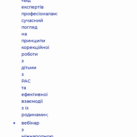
«Від
експертів
професіоналам:
сучасний
погляд
на
принципи
корекційної
роботи
з
дітьми
з
РАС
та
ефективної
взаємодії
з їх
родинами»;
вебінар
з
міжнародною