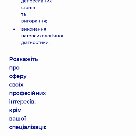
депресивних
станів
та
вигорання;
виконання
патопсихологічної
діагностики.
Розкажіть
про
сферу
своїх
професійних
інтересів,
крім
вашої
спеціалізації: