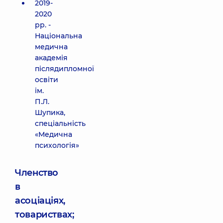
2019-
2020
рр. -
Національна
медична
академія
післядипломної
освіти
ім.
П.Л.
Шупика,
спеціальність
«Медична
психологія»
Членство
в
асоціаціях,
товариствах;