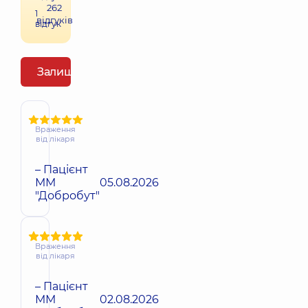
262
1
відгуків
відгук
Залишити відгук
Враження
від лікаря
– Пацієнт
ММ
05.08.2026
"Добробут"
Враження
від лікаря
– Пацієнт
ММ
02.08.2026