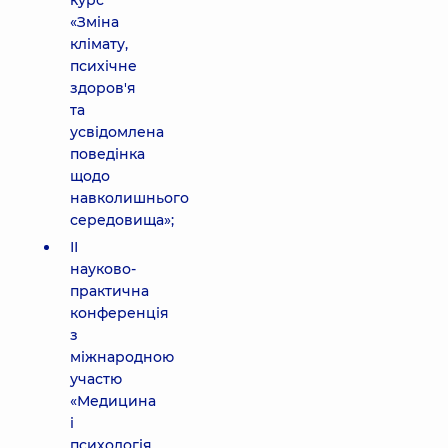
курс
«Зміна
клімату,
психічне
здоров'я
та
усвідомлена
поведінка
щодо
навколишнього
середовища»;
ІІ
науково-
практична
конференція
з
міжнародною
участю
«Медицина
і
психологія