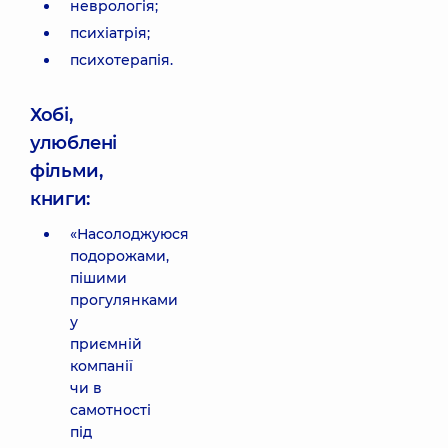
неврологія;
психіатрія;
психотерапія.
Хобі,
улюблені
фільми,
книги:
«Насолоджуюся
подорожами,
пішими
прогулянками
у
приємній
компанії
чи в
самотності
під