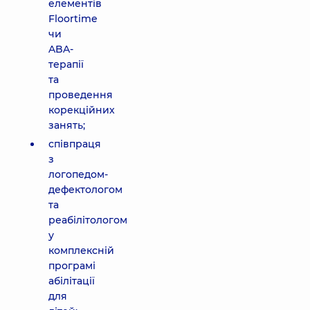
елементів
Floortime
чи
ABA-
терапії
та
проведення
корекційних
занять;
співпраця
з
логопедом-
дефектологом
та
реабілітологом
у
комплексній
програмі
абілітації
для