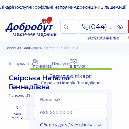
Лікарі
Послуги
Профільні напрями
Адреси
Ціни
Більше
Акції
(044) 495-2-888
Замовити дзвінок
Головна
Лікарі
Свірська Наталія Геннадіївна
Де
262
Інформація
Послуги
приймає
відгука
Запис до лікаря
Свірська Наталія
Свірська Наталія Геннадіївна
Геннадіївна
Психолог;
Психолог дитячий;
7
5
/ 5
років
рейтинг
на підставі
Експерт
приймає
досвіду
262 відгука
дітей
Оберіть дату / час візиту