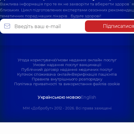
Важлива інформація про те як не захворіти та вберегти здоров`
близьких. Цикл підготовлених експертами сезонних рекомендаці
тематичних порад наших лікарів… Будьте здорові!
Підписатис
Угода користувача
Умови надання онлайн послуг
Умови надання послуг вакцинації
Публічний договір надання медичних послуг
Куточок споживача онлайн
Верифікація пацієнтів
Правила внутрішнього розпорядку
Політика приватності та використання файлів cookie
Українською мовою
English
ММ «Добробут» 2012 - 2026. Всі права захищені