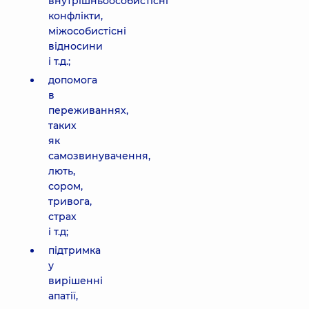
внутрішньоособистісні
конфлікти,
міжособистісні
відносини
і т.д.;
допомога
в
переживаннях,
таких
як
самозвинувачення,
лють,
сором,
тривога,
страх
і т.д;
підтримка
у
вирішенні
апатії,