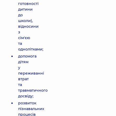
готовності
дитини
до
школи),
відносини
з
сім'єю
та
однолітками;
допомога
дітям
у
переживанні
втрат
та
травматичного
досвіду;
розвиток
пізнавальних
процесів