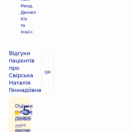
Ренд,
Деніел
Кіз
та
інші.»
Відгуки
пацієнтів
про
QR
Свірська
Наталія
Геннадіївна
5
Оцінки
/
роботи
5
лікаря:
рейтинг
на
259
підставі
відгуків