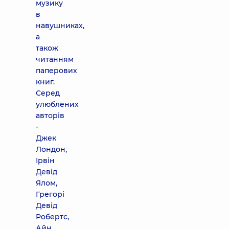
музику
в
навушниках,
а
також
читанням
паперових
книг.
Серед
улюблених
авторів
-
Джек
Лондон,
Ірвін
Девід
Ялом,
Грегорі
Девід
Робертс,
Айн