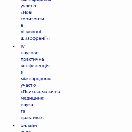
участю
«Нові
горизонти
в
лікуванні
шизофренії»;
IV
науково-
практична
конференція
з
міжнародною
участю
«Психосоматична
медицина:
наука
та
практика»;
онлайн