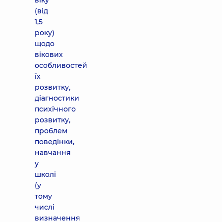
віку
(від
1,5
року)
щодо
вікових
особливостей
їх
розвитку,
діагностики
психічного
розвитку,
проблем
поведінки,
навчання
у
школі
(у
тому
числі
визначення