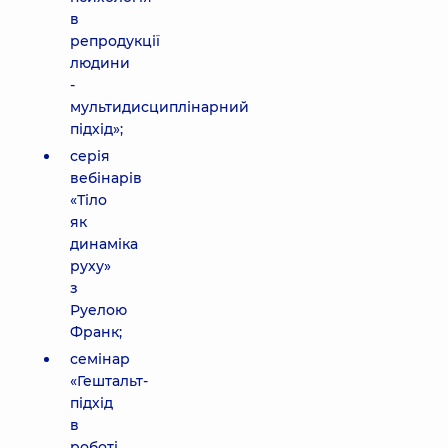
в
репродукції
людини
-
мультидисциплінарний
підхід»;
серія
вебінарів
«Тіло
як
динаміка
руху»
з
Руелою
Франк;
семінар
«Гештальт-
підхід
в
роботі