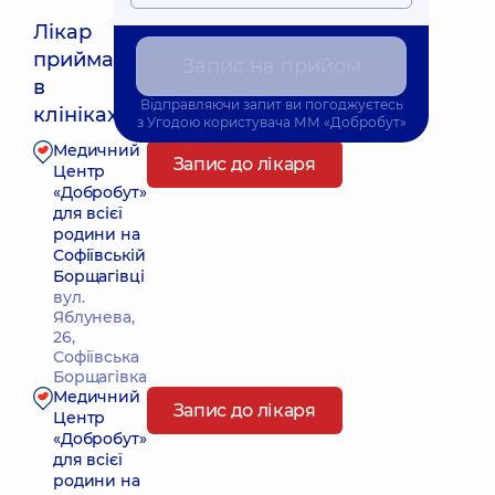
Лікар
приймає
Запис на прийом
в
Відправляючи запит ви погоджуєтесь
клініках:
з
Угодою користувача
ММ «Добробут»
Медичний
Запис до лікаря
Центр
«Добробут»
для всієї
родини на
Софіївській
Борщагівці
вул.
Яблунева,
26,
Софіївська
Борщагівка
Медичний
Запис до лікаря
Центр
«Добробут»
для всієї
родини на