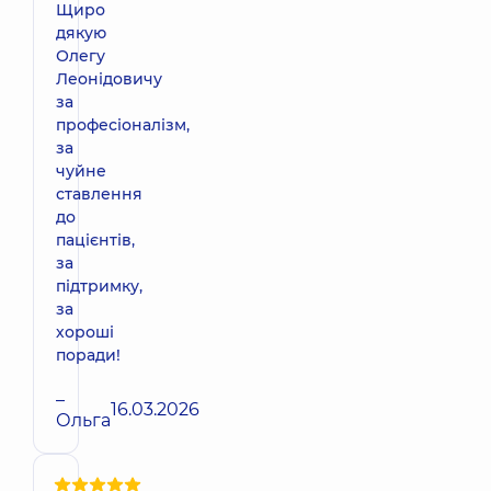
Щиро
дякую
Олегу
Леонідовичу
за
професіоналізм,
за
чуйне
ставлення
до
пацієнтів,
за
підтримку,
за
хороші
поради!
–
16.03.2026
Ольга