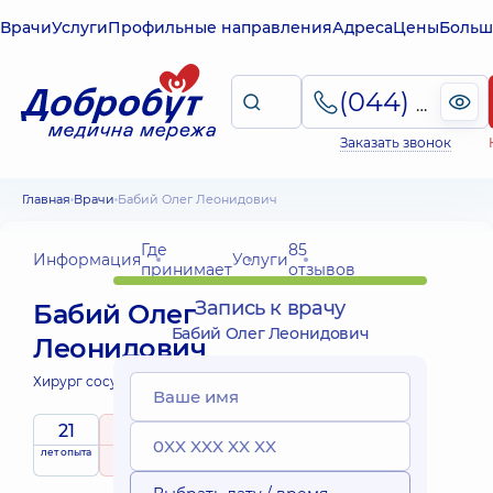
Врачи
Услуги
Профильные направления
Адреса
Цены
Больш
(044) 495-2-888
Заказать звонок
Главная
Врачи
Бабий Олег Леонидович
Где
85
Информация
Услуги
принимает
отзывов
Запись к врачу
Бабий Олег
Бабий Олег Леонидович
Леонидович
Хирург сосудистый;
21
5
/ 5
лет опыта
рейтинг
на основе
85 отзывов