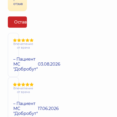
отзыв
Оставить отзыв
Впечатление
от врача
– Пациент
МС
03.08.2026
"Добробут"
Впечатление
от врача
– Пациент
МС
17.06.2026
"Добробут"