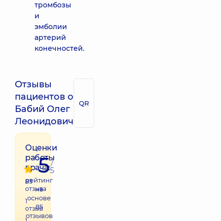
тромбозы
и
эмболии
артерий
конечностей.
Отзывы
пациентов о
QR
Бабий Олег
Леонидович
Оценки
5
работы
/
врача:
5
рейтинг
83
отзыва
на
основе
1
85
отзыв
отзывов
1