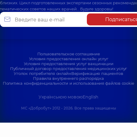
близких. Цикл подготовленных экспертами сезонных рекоменда
тематических советов наших врачей… Будьте здоровы!
Подписатьс
Пользовательское соглашение
Условия предоставления онлайн услуг
Условия предоставления услуг вакцинации
Публичный договор предоставления медицинских услуг
Уголок потребителя онлайн
Верификация пациентов
Правила внутреннего распорядка
Политика конфиденциальности и использования файлов cookie
Українською мовою
English
МС «Добробут» 2012 - 2026. Все права защищены