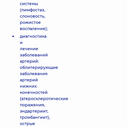
системы
(лимфостаз,
слоновость,
рожистое
воспаление);
диагностика
и
лечение
заболеваний
артерий:
облитерирующие
заболевания
артерий
нижних
конечностей
(атеросклеротические
поражения,
эндартериит,
тромбангиит),
острые