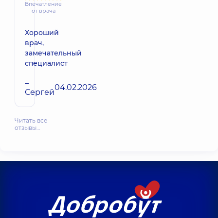
Впечатление
от врача
Хороший
врач,
замечательный
специалист
–
04.02.2026
Сергей
Читать все
отзывы…