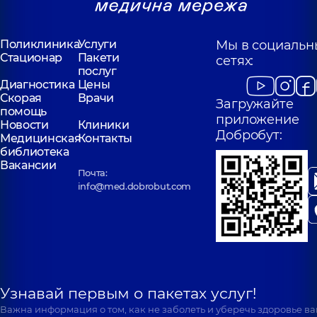
Поликлиника
Услуги
Мы в социальн
Стационар
Пакети
сетях:
послуг
Диагностика
Цены
Скорая
Врачи
Загружайте
помощь
приложение
Новости
Клиники
Добробут:
Медицинская
Контакты
библиотека
Вакансии
Почта:
info@med.dobrobut.com
Узнавай первым о пакетах услуг!
Важна информация о том, как не заболеть и уберечь здоровье в