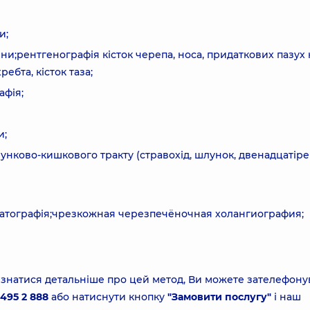
и;
и;рентгенографія кісток черепа, носа, придаткових пазух 
ребта, кісток таза;
афія;
и;
унково-кишкового тракту (стравохід, шлунок, двенадцатір
еатографія;чрезкожная черезпечёночная холангиография;
дізнатися детальніше про цей метод, Ви можете зателефону
495 2 888
або натиснути кнопку
"Замовити послугу"
і наш