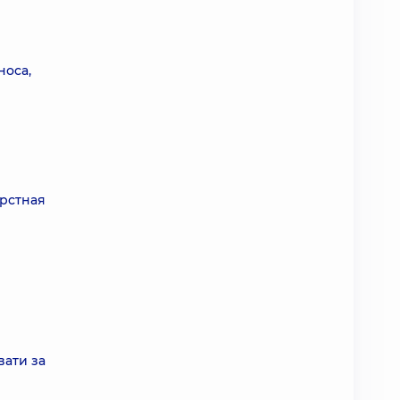
носа,
ерстная
вати за