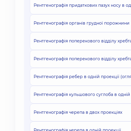
Рентгенографія придаткових пазух носу в од
Рентгенографія органів грудної порожнини 
Рентгенографія поперекового відділу хребта
Рентгенографія поперекового відділу хребта
Рентгенографія ребер в одній проекції (огл
Рентгенографія кульшового суглоба в одній
Рентгенографія черепа в двох проекціях
Рентгенографія черепа в одній проекції