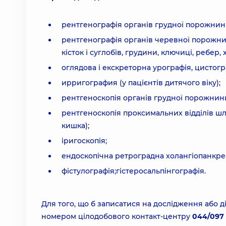
рентгенографія органів грудної порожнин
рентгенографія органів черевної порожнин
кісток і суглобів, грудини, ключиці, ребер, х
оглядова і екскреторна урографія, цистогр
ирригография (у пацієнтів дитячого віку);
рентгеноскопія органів грудної порожнин
рентгеноскопія проксимальних відділів шл
кишка);
іригоскопія;
ендоскопічна ретроградна холангіопанкр
фістулографія;гістеросальпінгографія.
Для того, що б записатися на дослідження або 
номером цілодобового контакт-центру
044/097 