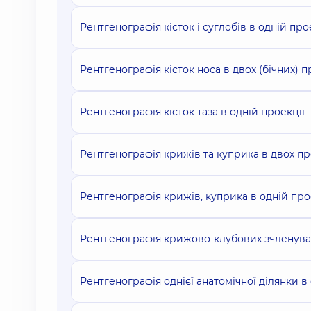
Рентгенографія кісток і суглобів в одній про
Рентгенографія кісток носа в двох (бічних) п
Рентгенографія кісток таза в одній проекції
Рентгенографія крижів та куприка в двох пр
Рентгенографія крижів, куприка в одній про
Рентгенографія крижово-клубових зчленуван
Рентгенографія однієї анатомічної ділянки в