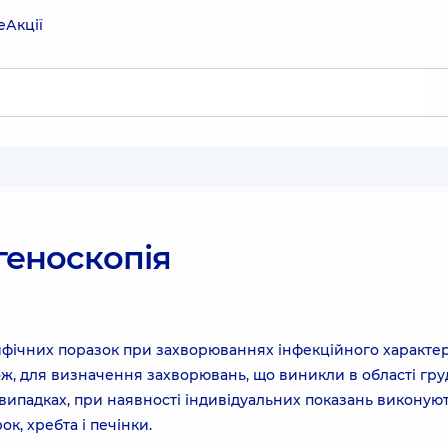
е
Акції
геноскопія
фічних поразок при захворюваннях інфекційного характер
кож, для визначення захворювань, що виникли в області гру
х випадках, при наявності індивідуальних показань виконую
к, хребта і печінки.