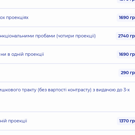
ох проекціях
1690 г
ункціональними пробами (чотири проекції)
2740 г
и в одній проекції
1690 г
290 г
шкового тракту (без вартості контрасту) з видачою до 3-х
ній проекції
1370 г