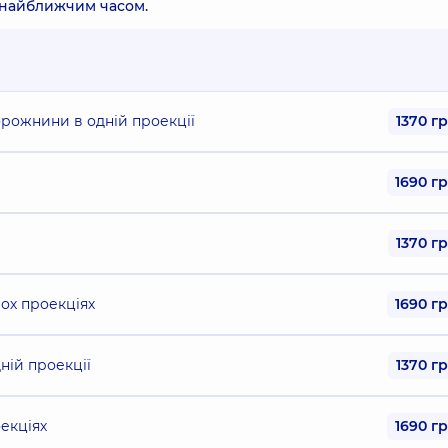
 найближчим часом.
орожнини в одній проекції
1370 г
1690 г
1370 г
вох проекціях
1690 г
ній проекції
1370 г
оекціях
1690 г