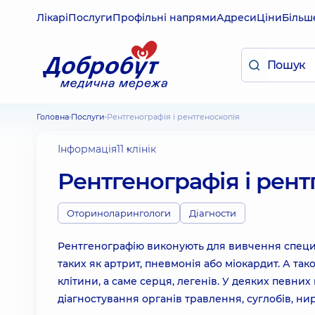
Лікарі
Послуги
Профільні напрями
Адреси
Ціни
Більш
Головна
Послуги
Рентгенографія і рентгеноскопія
Інформація
11 клінік
Рентгенографія і рент
Оториноларингологи
Діагности
Рентгенографію виконують для вивчення специ
таких як артрит, пневмонія або міокардит. А та
клітини, а саме серця, легенів. У деяких певни
діагностування органів травлення, суглобів, ниро