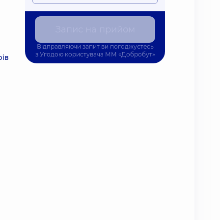
Запис на прийом
Відправляючи запит ви погоджуєтесь
з
Угодою користувача
ММ «Добробут»
рів