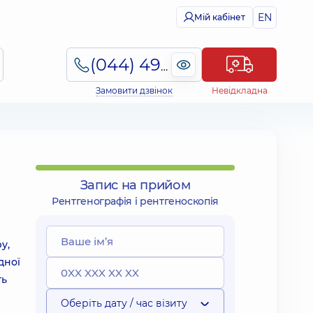
EN
Мій кабінет
(044) 495-2-888
Замовити дзвінок
Невідкладна
Запис на прийом
Рентгенографія і рентгеноскопія
у,
дної
ть
Оберіть дату / час візиту