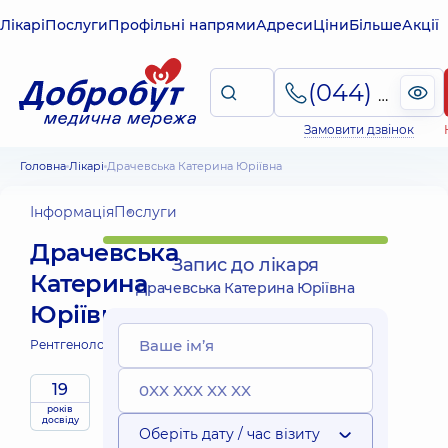
Лікарі
Послуги
Профільні напрями
Адреси
Ціни
Більше
Акції
(044) 495-2-888
Замовити дзвінок
Головна
Лікарі
Драчевська Катерина Юріївна
Інформація
Послуги
Драчевська
Запис до лікаря
Катерина
Драчевська Катерина Юріївна
Юріївна
Рентгенолог;
19
років
досвіду
Оберіть дату / час візиту