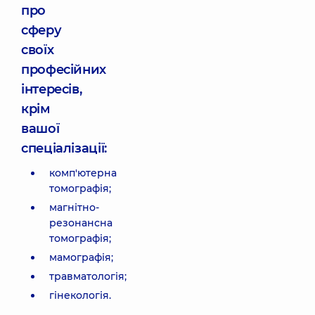
про
сферу
своїх
професійних
інтересів,
крім
вашої
спеціалізації:
комп'ютерна
томографія;
магнітно-
резонансна
томографія;
мамографія;
травматологія;
гінекологія.