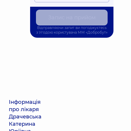
Запис на прийом
Відправляючи запит ви погоджуєтесь
з
Угодою користувача
ММ «Добробут»
Інформація
про лікаря
Драчевська
Катерина