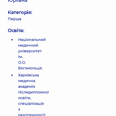
Юріївна
Категорія:
Перша
Освіта:
Національний
медичний
університет
ім.
О.О.
Богомольця;
Харківська
медична
академія
післядипломної
освіти,
спеціалізація
з
рентгенології;