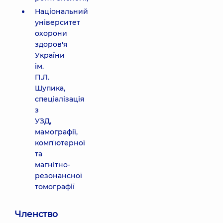
Національний
університет
охорони
здоров'я
України
ім.
П.Л.
Шупика,
спеціалізація
з
УЗД,
мамографії,
комп'ютерної
та
магнітно-
резонансної
томографії
Членство