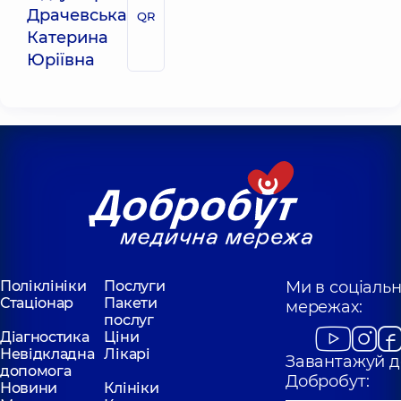
Драчевська
QR
Катерина
Юріївна
Поліклініки
Послуги
Ми в соціаль
Стаціонар
Пакети
мережах:
послуг
Діагностика
Ціни
Невідкладна
Лікарі
Завантажуй д
допомога
Добробут:
Новини
Клініки