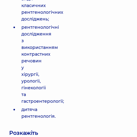
класичних
рентгенологічних
досліджень;
рентгенологічні
дослідження
з
використанням
контрастних
речовин
у
хірургії,
урології,
гінекології
та
гастроентерології;
дитяча
рентгенологія.
Розкажіть