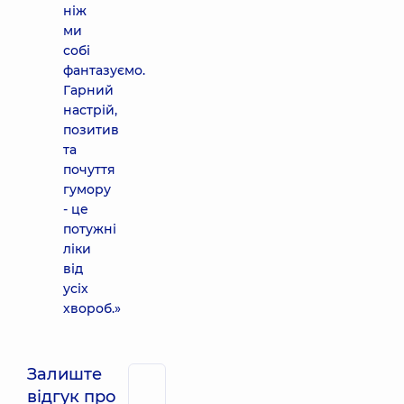
ніж
ми
собі
фантазуємо.
Гарний
настрій,
позитив
та
почуття
гумору
- це
потужні
ліки
від
усіх
хвороб.»
Залиште
відгук про