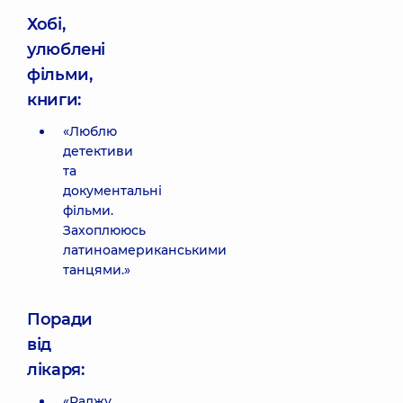
Хобі,
улюблені
фільми,
книги:
«Люблю
детективи
та
документальні
фільми.
Захоплююсь
латиноамериканськими
танцями.»
Поради
від
лікаря:
«Раджу