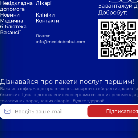
Невідкладна
Лікарі
Завантажуй д
допомога
Добробут:
Новини
Клініки
Медична
Контакти
бібліотека
Вакансії
Пошта:
info@med.dobrobut.com
Дізнавайся про пакети послуг першим!
Важлива інформація про те як не захворіти та вберегти здоров`
близьких. Цикл підготовлених експертами сезонних рекомендаці
тематичних порад наших лікарів… Будьте здорові!
Підписатис