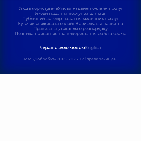
Угода користувача
Умови надання онлайн послуг
Умови надання послуг вакцинації
Публічний договір надання медичних послуг
Куточок споживача онлайн
Верифікація пацієнтів
Правила внутрішнього розпорядку
Політика приватності та використання файлів cookie
Українською мовою
English
ММ «Добробут» 2012 - 2026. Всі права захищені