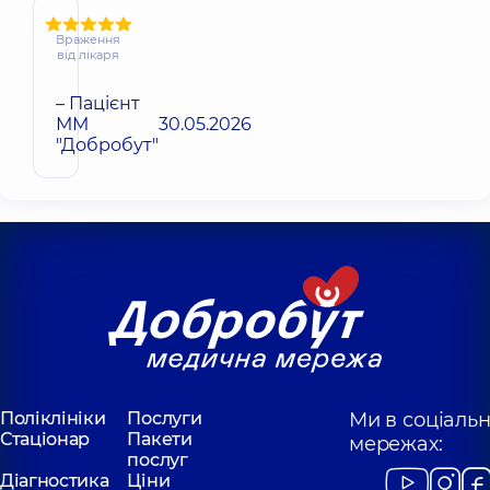
Враження
від лікаря
– Пацієнт
ММ
30.05.2026
"Добробут"
Поліклініки
Послуги
Ми в соціаль
Стаціонар
Пакети
мережах:
послуг
Діагностика
Ціни