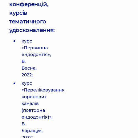
конференцій,
курсів
тематичного
удосконалення:
курс
«Первинна
ендодонтія»,
В.
Весна,
2022;
курс
«Переліковування
кореневих
каналів
(повторна
ендодонтія)»,
В.
Каращук,
2022;