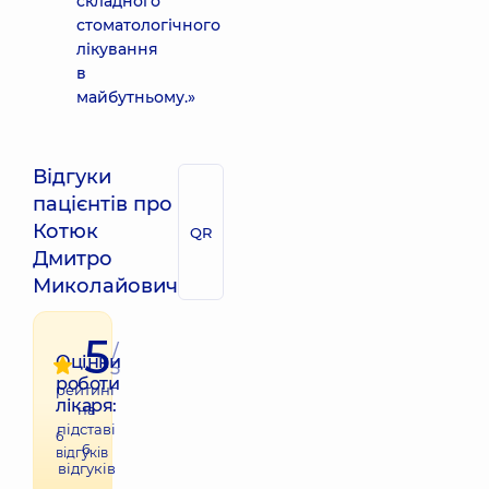
складного
стоматологічного
лікування
в
майбутньому.»
Відгуки
пацієнтів про
Котюк
QR
Дмитро
Миколайович
5
/
Оцінки
5
роботи
рейтинг
лікаря:
на
підставі
6
6
відгуків
відгуків