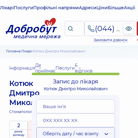
Лікарі
Послуги
Профільні напрями
Адреси
Ціни
Більше
Акції
(044) 495-2-888
Замовити дзвінок
Головна
Лікарі
Котюк Дмитро Миколайович
Де
6
Інформація
Послуги
приймає
відгуків
Запис до лікаря
Котюк
Котюк Дмитро Миколайович
Дмитро
Миколайович
Стоматолог-терапевт;
2
5
/ 5
років
рейтинг
на підставі
Оберіть дату / час візиту
досвіду
6 відгуків