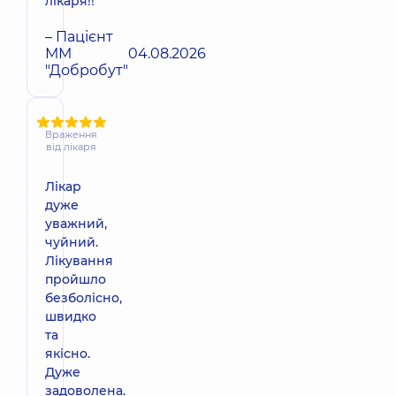
лікаря!!
– Пацієнт
ММ
04.08.2026
"Добробут"
Враження
від лікаря
Лікар
дуже
уважний,
чуйний.
Лікування
пройшло
безболісно,
швидко
та
якісно.
Дуже
задоволена.