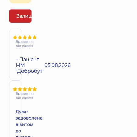
Залишити відгук
Враження
від лікаря
– Пацієнт
ММ
05.08.2026
"Добробут"
Враження
від лікаря
Дуже
задоволена
візитом
до