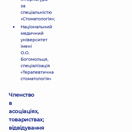
за
спеціальністю
«Стоматологія»;
Національний
медичний
університет
імені
О.О.
Богомольця,
спеціалізація
«Терапевтична
стоматологія»
Членство
в
асоціаціях,
товариствах;
відвідування