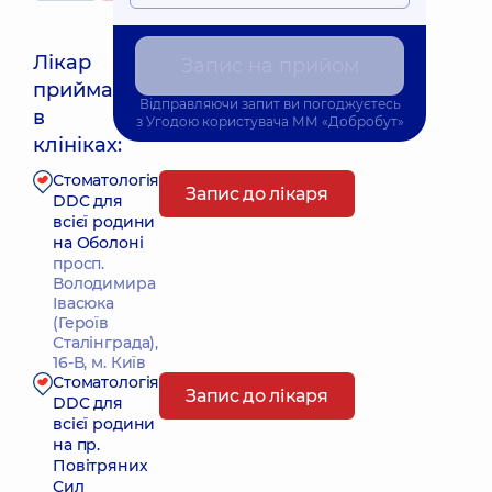
Лікар
Запис на прийом
приймає
Відправляючи запит ви погоджуєтесь
Найближчий час прийому: Завтра о 09:00
в
з
Угодою користувача
ММ «Добробут»
клініках:
Стоматологія
Запис до лікаря
DDC для
всієї родини
на Оболоні
просп.
Володимира
Івасюка
(Героїв
Сталінграда),
16-В, м. Київ
Стоматологія
Запис до лікаря
DDC для
всієї родини
на пр.
Повітряних
Сил