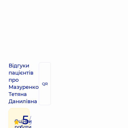
Відгуки
пацієнтів
про
QR
Мазуренко
Тетяна
Данилівна
5
/
Оцінки
5
роботи