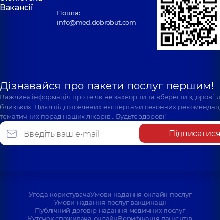
Вакансії
Пошта:
info@med.dobrobut.com
Дізнавайся про пакети послуг першим!
Важлива інформація про те як не захворіти та вберегти здоров`
близьких. Цикл підготовлених експертами сезонних рекомендаці
тематичних порад наших лікарів… Будьте здорові!
Підписатис
Угода користувача
Умови надання онлайн послуг
Умови надання послуг вакцинації
Публічний договір надання медичних послуг
Куточок споживача онлайн
Верифікація пацієнтів