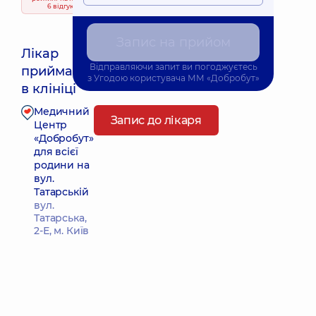
6 відгуків
Запис на прийом
Лікар
Відправляючи запит ви погоджуєтесь
приймає
Найближчий час прийому: 15.08.2026 8:00
з
Угодою користувача
ММ «Добробут»
в клініці
Медичний
Запис до лікаря
Центр
«Добробут»
для всієї
родини на
вул.
Татарській
вул.
Татарська,
2-Е, м. Київ