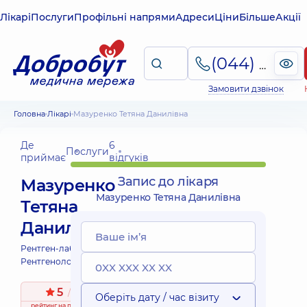
Лікарі
Послуги
Профільні напрями
Адреси
Ціни
Більше
Акції
(044) 495-2-888
Замовити дзвінок
Головна
Лікарі
Мазуренко Тетяна Данилівна
Де
6
Послуги
приймає
відгуків
Запис до лікаря
Мазуренко
Мазуренко Тетяна Данилівна
Тетяна
Данилівна
Рентген-лаборант;
Рентгенолог;
5
/ 5
Оберіть дату / час візиту
рейтинг
на підставі