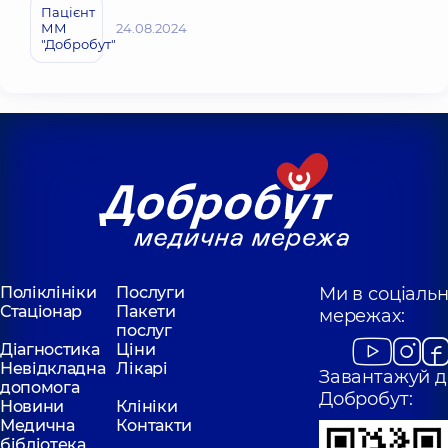
Пацієнт
ММ
24.08.2024
"Добробут"
Поліклініки
Послуги
Ми в соціаль
Стаціонар
Пакети
мережах:
послуг
Діагностика
Ціни
Невідкладна
Лікарі
Завантажуй д
допомога
Добробут:
Новини
Клініки
Медична
Контакти
бібліотека