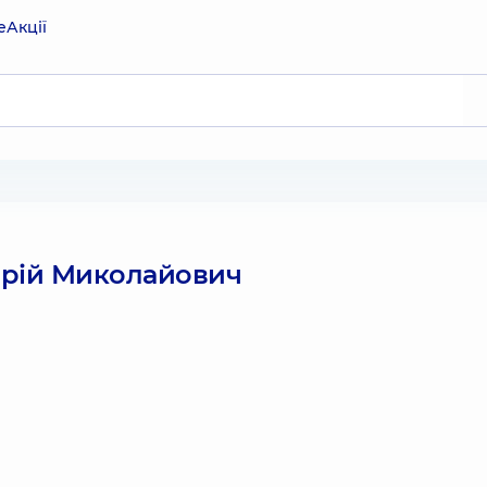
е
Акції
рій Миколайович