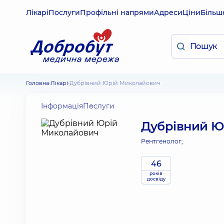
Лікарі
Послуги
Профільні напрями
Адреси
Ціни
Більш
Головна
Лікарі
Дубрівний Юрій Миколайович
Інформація
Послуги
Дубрівний Ю
Рентгенолог;
46
років
досвіду