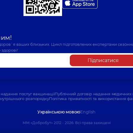
шим!
здоров`я ваших близьких. Цикл підготовлених експертами сезонн
 здорові!
Підписатися
надання послуг вакцинації
Публічний договір надання медичних 
нутрішнього розпорядку
Політика приватності та використання фа
Українською мовою
English
ММ «Добробут» 2012 - 2026. Всі права захищені