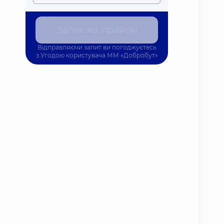
Запис на прийом
Відправляючи запит ви погоджуєтесь
з
Угодою користувача
ММ «Добробут»