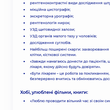
рентгеноконтрастні види дослідження шлу
мікційна цистографія;
экскреторна урографія;
рентгенологія нирок;
УЗД щитовидної залози;
УЗД органів малого тазу у чоловіків;
дослідження суглобів.
Найбільш поширені скарги: захворювання м
клітки, кісткової системи.
«Завжди намагаюсь донести до пацієнтів, щ
лікаря, якому дійсно будуть довіряти».
«Бути лікарем – це робота за покликанням
безперервно вчитись та обмінюватись досві
Хобі, улюблені фільми, книги:
«Люблю проводити вільний час зі своїм си