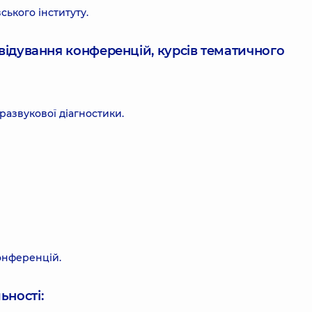
ького інституту.
ідвідування конференцій, курсів тематичного
тразвукової діагностики.
онференцій.
ьності: