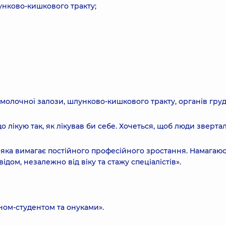
нково-кишкового тракту;
олочної залози, шлунково-кишкового тракту, органів груд
о лікую так, як лікував би себе. Хочеться, щоб люди зверта
, яка вимагає постійного професійного зростання. Намагаю
дом, незалежно від віку та стажу спеціалістів».
ном-студентом та онуками».