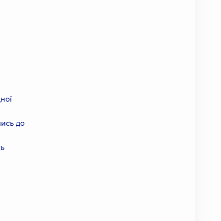
ної
лись до
сь