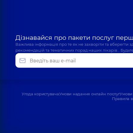
Дізнавайся про пакети послуг пер
Важлива інформація про те як не захворіти та вберегти 
рекомендацій та тематичних порад наших лікарів… Будьте
Угода користувача
Умови надання онлайн послуг
Умови 
Правила в