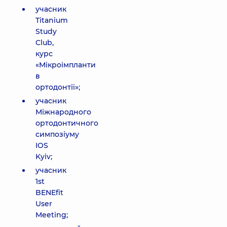
учасник
Titanium
Study
Club,
курс
«Мікроімпланти
в
ортодонтії»;
учасник
Міжнародного
ортодонтичного
симпозіуму
IOS
Kyiv;
учасник
1st
BENEfit
User
Meeting;