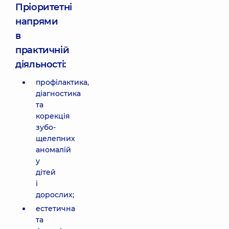
Пріоритетні
напрями
в
практичній
діяльності:
профілактика,
діагностика
та
корекція
зубо-
щелепних
аномалій
у
дітей
і
дорослих;
естетична
та