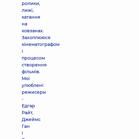
ролики,
лижі,
катання
на
ковзанах.
Захоплююся
кінематографом
і
процесом
створення
фільмів.
Мої
улюблені
режисери
-
Едгар
Райт,
Джеймс
Ган
і