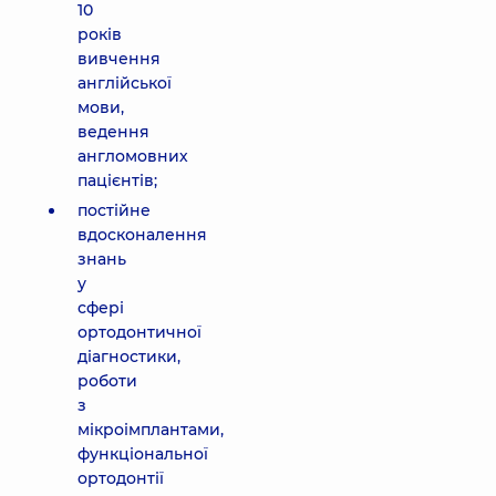
10
років
вивчення
англійської
мови,
ведення
англомовних
пацієнтів;
постійне
вдосконалення
знань
у
сфері
ортодонтичної
діагностики,
роботи
з
мікроімплантами,
функціональної
ортодонтії