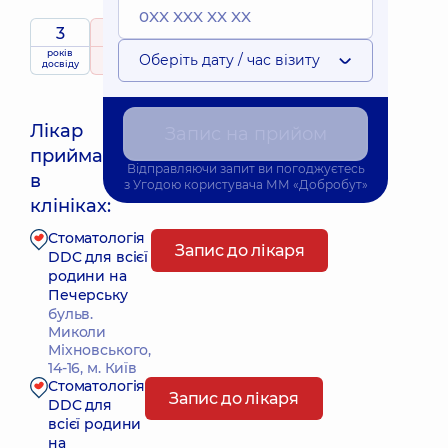
3
5
/ 5
років
рейтинг
на підставі
Оберіть дату / час візиту
досвіду
53 відгука
Лікар
Запис на прийом
приймає
Відправляючи запит ви погоджуєтесь
Найближчий час прийому: Сьогодні о 14:00
в
з
Угодою користувача
ММ «Добробут»
клініках:
Стоматологія
Запис до лікаря
DDC для всієї
родини на
Печерську
бульв.
Миколи
Міхновського,
14-16, м. Київ
Стоматологія
Запис до лікаря
DDC для
всієї родини
на