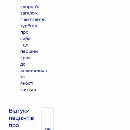
і
здоров’я
загалом.
Пам’ятайте:
турбота
про
себе
- це
перший
крок
до
впевненості
та
якості
життя.»
Відгуки
пацієнтів
про
QR