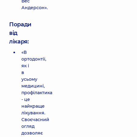
Вес
Андерсон».
Поради
від
лікаря:
«В
ортодонтії,
як і
в
усьому
медицині,
профілактика
- це
найкраще
лікування.
Своєчасний
огляд
дозволяє