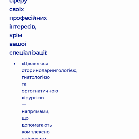
сферу
своїх
професійних
інтересів,
крім
вашої
спеціалізації:
«Цікавлюся
оториноларингологією,
гнатологією
та
ортогнатичною
хірургією
—
напрямами,
що
допомагають
комплексно
оцінювати