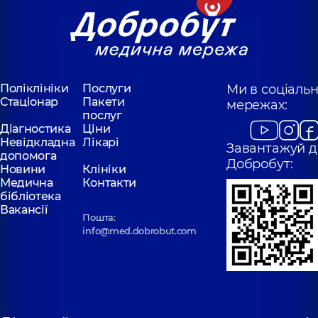
Поліклініки
Послуги
Ми в соціаль
Стаціонар
Пакети
мережах:
послуг
Діагностика
Ціни
Невідкладна
Лікарі
Завантажуй д
допомога
Добробут:
Новини
Клініки
Медична
Контакти
бібліотека
Вакансії
Пошта:
info@med.dobrobut.com