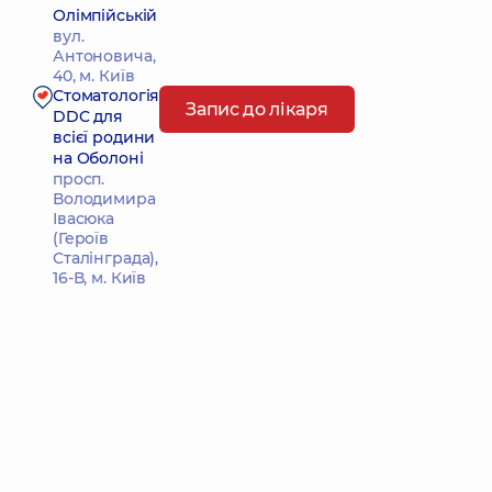
Олімпійській
вул.
Антоновича,
40, м. Київ
Стоматологія
Запис до лікаря
DDC для
всієї родини
на Оболоні
просп.
Володимира
Івасюка
(Героїв
Сталінграда),
16-В, м. Київ