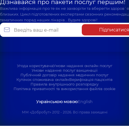
Дізнавайся про пакети послуг першим!
Важлива інформація про те як не захворіти та вберегти здоров`
близьких. Цикл підготовлених експертами сезонних рекомендаці
тематичних порад наших лікарів… Будьте здорові!
Підписатис
Угода користувача
Умови надання онлайн послуг
Умови надання послуг вакцинації
Публічний договір надання медичних послуг
Куточок споживача онлайн
Верифікація пацієнтів
Правила внутрішнього розпорядку
Політика приватності та використання файлів cookie
Українською мовою
English
ММ «Добробут» 2012 - 2026. Всі права захищені