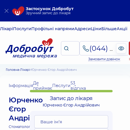
Застосунок Добробут
Зручний запис до лікаря
Лікарі
Послуги
Профільні напрями
Адреси
Ціни
Більше
Акції
(044) 495-2-888
Замовити дзвінок
Головна
Лікарі
Юрченко Єгор Андрійович
Де
53
Інформація
Послуги
приймає
відгука
Запис до лікаря
Юрченко
Юрченко Єгор Андрійович
Єгор
Андрійович
Стоматолог-ортодонт;