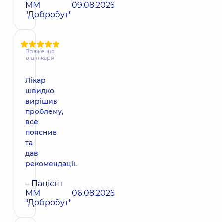
ММ
09.08.2026
"Добробут"
Враження
від лікаря
Лікар
швидко
вирішив
проблему,
все
пояснив
та
дав
рекомендації.
– Пацієнт
ММ
06.08.2026
"Добробут"