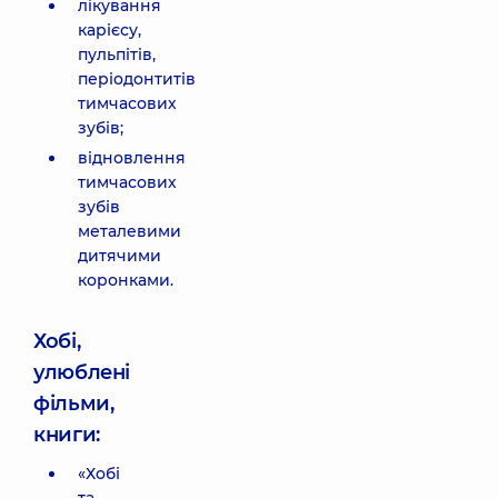
лікування
карієсу,
пульпітів,
періодонтитів
тимчасових
зубів;
відновлення
тимчасових
зубів
металевими
дитячими
коронками.
Хобі,
улюблені
фільми,
книги:
«Хобі