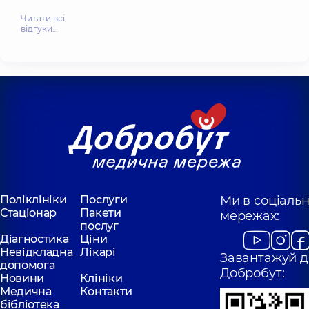
Читати всі
відгуки…
Поліклініки
Послуги
Ми в соціаль
Стаціонар
Пакети
мережах:
послуг
Діагностика
Ціни
Невідкладна
Лікарі
Завантажуй д
допомога
Добробут:
Новини
Клініки
Медична
Контакти
бібліотека