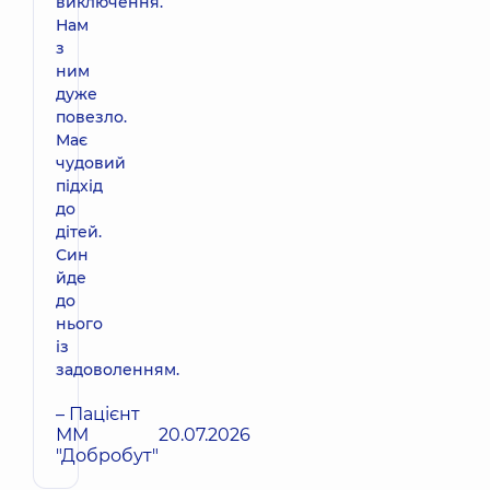
виключення.
Нам
з
ним
дуже
повезло.
Має
чудовий
підхід
до
дітей.
Син
йде
до
нього
із
задоволенням.
– Пацієнт
ММ
20.07.2026
"Добробут"