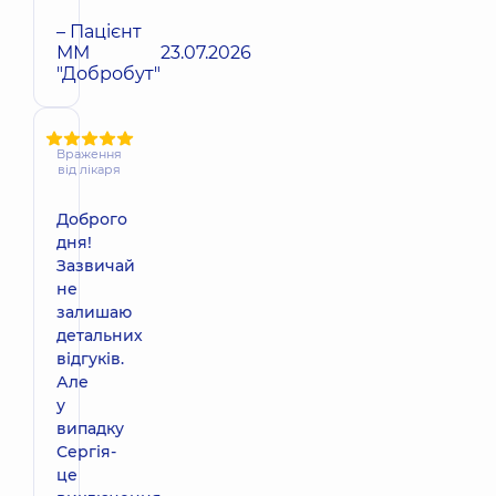
– Пацієнт
ММ
23.07.2026
"Добробут"
Враження
від лікаря
Доброго
дня!
Зазвичай
не
залишаю
детальних
відгуків.
Але
у
випадку
Сергія-
це