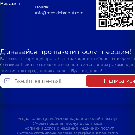
Вакансії
Пошта:
info@med.dobrobut.com
Дізнавайся про пакети послуг першим!
Важлива інформація про те як не захворіти та вберегти здоров`
близьких. Цикл підготовлених експертами сезонних рекомендаці
тематичних порад наших лікарів… Будьте здорові!
Підписатис
Угода користувача
Умови надання онлайн послуг
Умови надання послуг вакцинації
Публічний договір надання медичних послуг
Куточок споживача онлайн
Верифікація пацієнтів