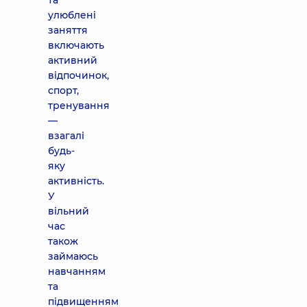
та
улюблені
заняття
включають
активний
відпочинок,
спорт,
тренування
—
взагалі
будь-
яку
активність.
У
вільний
час
також
займаюсь
навчанням
та
підвищенням