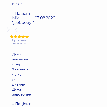
підхід
– Пацієнт
ММ
03.08.2026
"Добробут"
Враження
від лікаря
Дуже
уважний
лікар.
Знайшов
підхід
до
дитини.
Дуже
задоволені
– Пацієнт