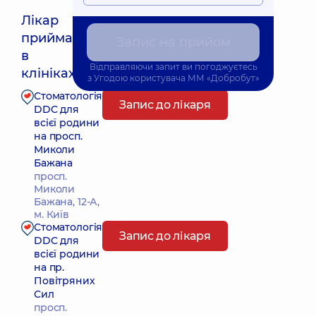
Лікар
приймає
Запис на прийом
в
Відправляючи запит ви погоджуєтесь
клініках:
з
Угодою користувача
ММ «Добробут»
Стоматологія
Запис до лікаря
DDC для
всієї родини
на просп.
Миколи
Бажана
просп.
Миколи
Бажана, 12-А,
м. Київ
Стоматологія
Запис до лікаря
DDC для
всієї родини
на пр.
Повітряних
Сил
просп.