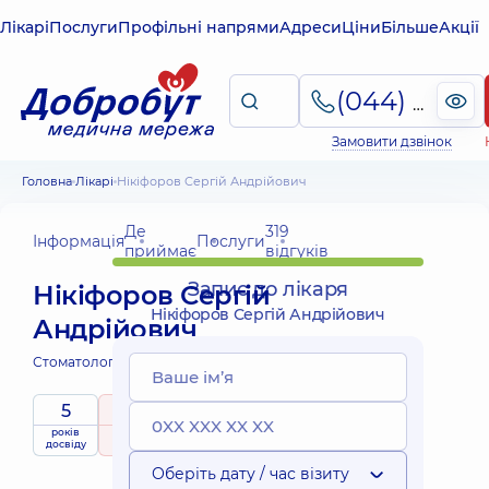
Лікарі
Послуги
Профільні напрями
Адреси
Ціни
Більше
Акції
(044) 495-2-888
Замовити дзвінок
Головна
Лікарі
Нікіфоров Сергій Андрійович
Де
319
Інформація
Послуги
приймає
відгуків
Запис до лікаря
Нікіфоров Сергій
Нікіфоров Сергій Андрійович
Андрійович
Стоматолог дитячий;
5
5
/ 5
років
рейтинг
на підставі
приймає
досвіду
319 відгуків
дітей
Оберіть дату / час візиту