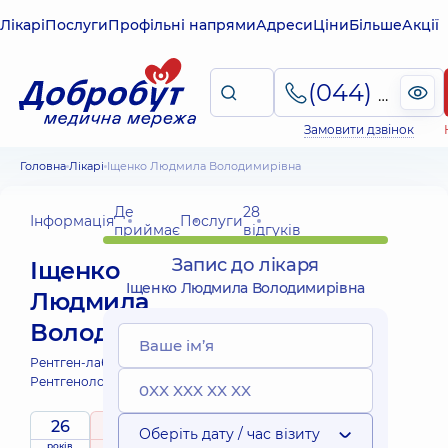
Лікарі
Послуги
Профільні напрями
Адреси
Ціни
Більше
Акції
(044) 495-2-888
Замовити дзвінок
Головна
Лікарі
Іщенко Людмила Володимирівна
Де
28
Інформація
Послуги
приймає
відгуків
Запис до лікаря
Іщенко
Іщенко Людмила Володимирівна
Людмила
Володимирівна
Рентген-лаборант;
Рентгенолог;
26
5
/ 5
Оберіть дату / час візиту
років
рейтинг
на підставі