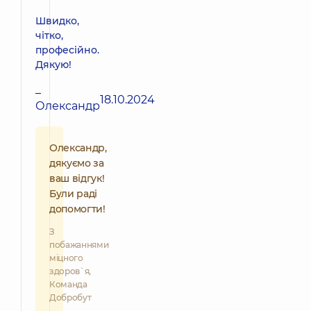
Швидко,
чітко,
професійно.
Дякую!
–
18.10.2024
Олександр
Олександр,
дякуємо за
ваш відгук!
Були раді
допомогти!
З
побажаннями
міцного
здоров`я,
Команда
Добробут