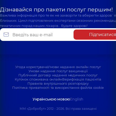
Дізнавайся про пакети послуг першим!
Важлива інформація про те як не захворіти та вберегти здоров`
близьких. Цикл підготовлених експертами сезонних рекомендаці
тематичних порад наших лікарів… Будьте здорові!
Підписатис
Угода користувача
Умови надання онлайн послуг
Умови надання послуг вакцинації
Публічний договір надання медичних послуг
Куточок споживача онлайн
Верифікація пацієнтів
Правила внутрішнього розпорядку
Політика приватності та використання файлів cookie
Українською мовою
English
ММ «Добробут» 2012 - 2026. Всі права захищені