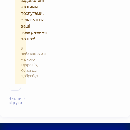
задоволені
нашими
послугами.
Чекаємо на
ваші
повернення
до нас!
З
побажаннями
міцного
здоров`я,
Команда
Добробут
Читати всі
відгуки…