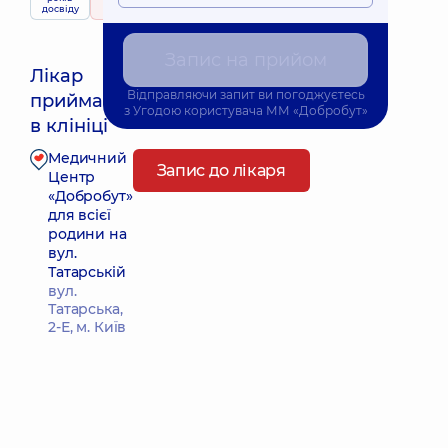
досвіду
28 відгуків
Запис на прийом
Лікар
Відправляючи запит ви погоджуєтесь
приймає
Найближчий час прийому: Завтра о 09:15
з
Угодою користувача
ММ «Добробут»
в клініці
Медичний
Запис до лікаря
Центр
«Добробут»
для всієї
родини на
вул.
Татарській
вул.
Татарська,
2-Е, м. Київ