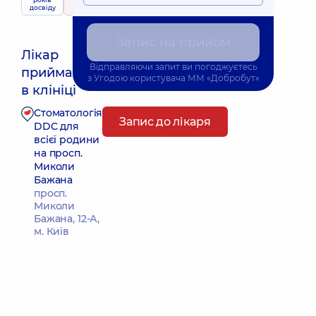
досвіду
173 відгука
Запис на прийом
Лікар
Відправляючи запит ви погоджуєтесь
приймає
Найближчий час прийому: 11.08.2026 10:20
з
Угодою користувача
ММ «Добробут»
в клініці
Стоматологія
Запис до лікаря
DDC для
всієї родини
на просп.
Миколи
Бажана
просп.
Миколи
Бажана, 12-А,
м. Київ