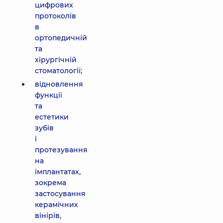
цифрових
протоколів
в
ортопедичній
та
хірургічній
стоматології;
відновлення
функції
та
естетики
зубів
і
протезування
на
імплантатах,
зокрема
застосування
керамічних
вінірів,