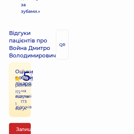
за
зубами.»
Відгуки
пацієнтів про
QR
Война Дмитро
Володимирович
5
Оцінки
/
роботи
5
лікаря:
рейтинг
на
172
підставі
відгука
173
1
відгуків
відгук
Залишити відгук