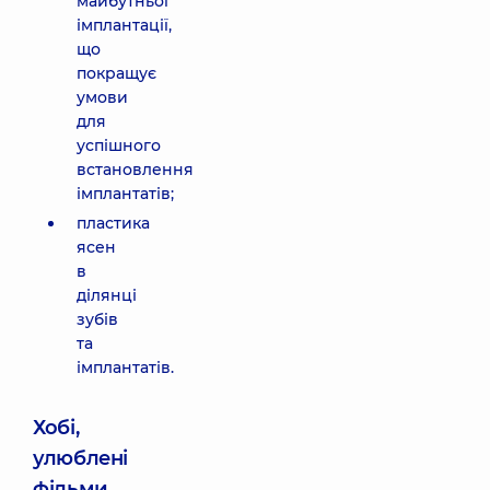
майбутньої
імплантації,
що
покращує
умови
для
успішного
встановлення
імплантатів;
пластика
ясен
в
ділянці
зубів
та
імплантатів.
Хобі,
улюблені
фільми,