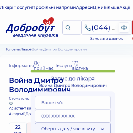
Лікарі
Послуги
Профільні напрями
Адреси
Ціни
Більше
Акції
(044) 495-2-888
Замовити дзвінок
Головна
Лікарі
Война Дмитро Володимирович
Де
173
Інформація
Послуги
приймає
відгука
Запис до лікаря
Война Дмитро
Война Дмитро Володимирович
Володимирович
Стоматолог-ортопед;
Асистент кафедри стоматології
Академії Добробут
22
5
/ 5
Оберіть дату / час візиту
років
рейтинг
на підставі