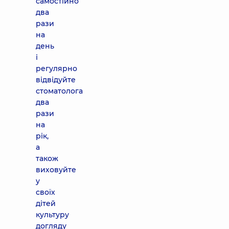
самостійно
два
рази
на
день
і
регулярно
відвідуйте
стоматолога
два
рази
на
рік,
а
також
виховуйте
у
своїх
дітей
культуру
догляду