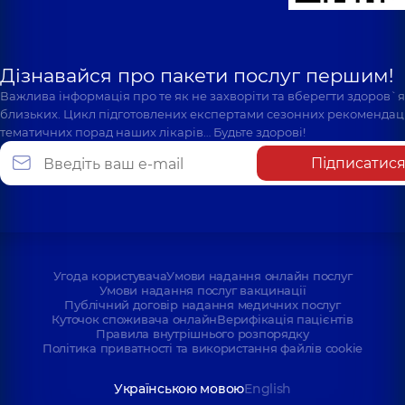
Дізнавайся про пакети послуг першим!
Важлива інформація про те як не захворіти та вберегти здоров`
близьких. Цикл підготовлених експертами сезонних рекомендаці
тематичних порад наших лікарів… Будьте здорові!
Підписатис
Угода користувача
Умови надання онлайн послуг
Умови надання послуг вакцинації
Публічний договір надання медичних послуг
Куточок споживача онлайн
Верифікація пацієнтів
Правила внутрішнього розпорядку
Політика приватності та використання файлів cookie
Українською мовою
English