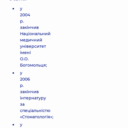
у
2004
р.
закінчив
Національний
медичний
університет
імені
О.О.
Богомольця;
у
2006
р.
закінчив
інтернатуру
за
спеціальністю
«Стоматологія»;
у