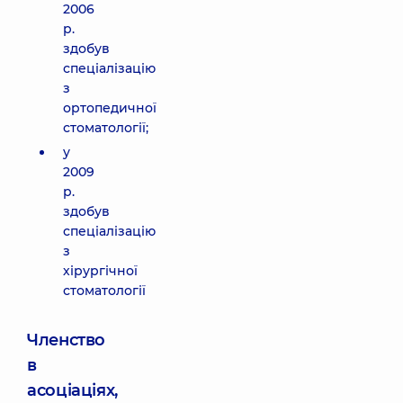
2006
р.
здобув
спеціалізацію
з
ортопедичної
стоматології;
у
2009
р.
здобув
спеціалізацію
з
хірургічної
стоматології
Членство
в
асоціаціях,