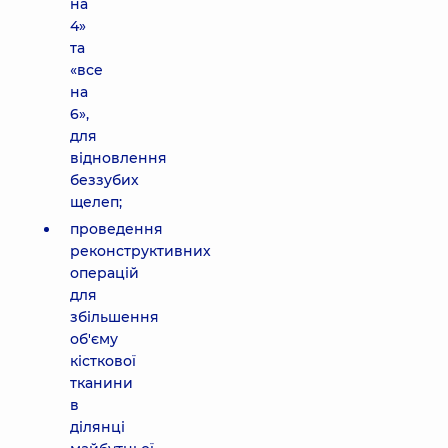
на
4»
та
«все
на
6»,
для
відновлення
беззубих
щелеп;
проведення
реконструктивних
операцій
для
збільшення
об'єму
кісткової
тканини
в
ділянці