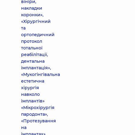
вініри,
накладки
коронки»,
«Хірургічний
та
ортопедичний
протокол
тотальної
реабілітації,
дентальна
імплантація»,
«Мукогінгівальна
естетична
хірургія
навколо
імплантів»
«Мікрохірургія
пародонта»,
«Протезування
на
імплантах»,