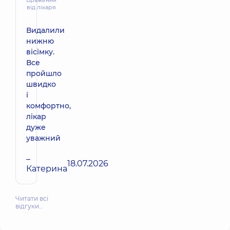
від лікаря
Видалили
нижню
вісімку.
Все
пройшло
швидко
і
комфортно,
лікар
дуже
уважний
–
18.07.2026
Катерина
Читати всі
відгуки…