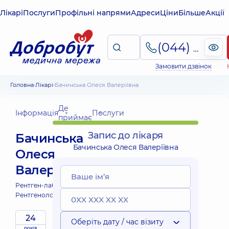
Лікарі
Послуги
Профільні напрями
Адреси
Ціни
Більше
Акції
(044) 495-2-888
Замовити дзвінок
Головна
Лікарі
Бачинська Олеся Валеріївна
Де
Інформація
Послуги
приймає
Запис до лікаря
Бачинська
Бачинська Олеся Валеріївна
Олеся
Валеріївна
Рентген-лаборант;
Рентгенолог;
24
Оберіть дату / час візиту
років