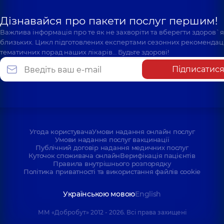
Дізнавайся про пакети послуг першим!
Важлива інформація про те як не захворіти та вберегти здоров`
близьких. Цикл підготовлених експертами сезонних рекомендаці
тематичних порад наших лікарів… Будьте здорові!
Підписатис
Угода користувача
Умови надання онлайн послуг
Умови надання послуг вакцинації
Публічний договір надання медичних послуг
Куточок споживача онлайн
Верифікація пацієнтів
Правила внутрішнього розпорядку
Політика приватності та використання файлів cookie
Українською мовою
English
ММ «Добробут» 2012 - 2026. Всі права захищені