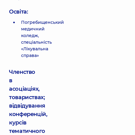
Освіта:
Погребищенський
медичний
коледж,
спеціальність
«Лікувальна
справа»
Членство
в
асоціаціях,
товариствах;
відвідування
конференцій,
курсів
тематичного