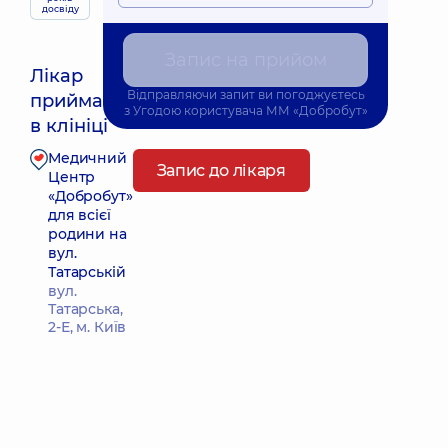
досвіду
Запис на прийом
Лікар
Відправляючи запит ви погоджуєтесь
приймає
Найближчий час прийому: Завтра о 08:00
з
Угодою користувача
ММ «Добробут»
в клініці
Медичний
Запис до лікаря
Центр
«Добробут»
для всієї
родини на
вул.
Татарській
вул.
Татарська,
2-Е, м. Київ