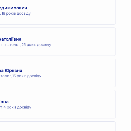
лодимирович
,
18 років досвіду
атоліївна
, гнатолог,
25 років досвіду
а Юріївна
толог,
13 років досвіду
івна
т,
4 років досвіду