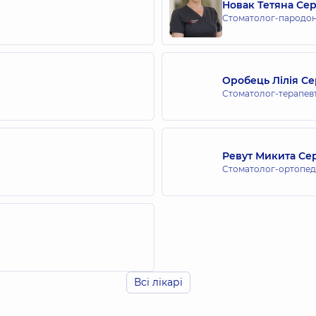
Новак Тетяна Сер
Стоматолог-пародон
Оробець Лілія Се
Стоматолог-терапев
Ревут Микита Се
Стоматолог-ортопед,
Всі лікарі