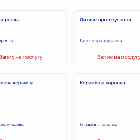
коронка
Дитяче протезування
оронка
Дитяче протезування
Запис на послугу
Запис на послуг
лева кераміка
Керамічна коронка
ева кераміка
Керамічна коронка