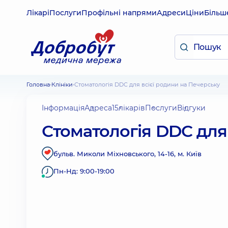
Лікарі
Послуги
Профільні напрями
Адреси
Ціни
Більш
Головна
Клініки
Стоматологія DDC для всієї родини на Печерську
Інформація
Адреса
15
лікарів
Послуги
Відгуки
Стоматологія DDC для
бульв. Миколи Міхновського, 14-16, м. Київ
Пн-Нд: 9:00-19:00