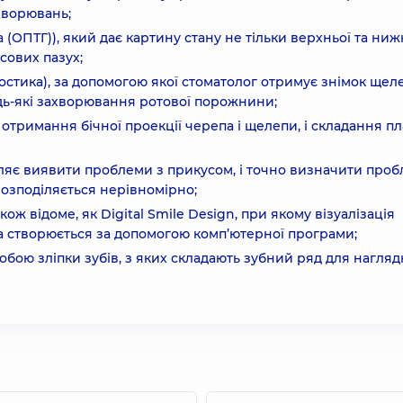
хворювань;
ОПТГ)), який дає картину стану не тільки верхньої та ниж
осових пазух;
остика), за допомогою якої стоматолог отримує знімок щел
дь-які захворювання ротової порожнини;
 отримання бічної проекції черепа і щелепи, і складання п
воляє виявити проблеми з прикусом, і точно визначити проб
озподіляється нерівномірно;
ж відоме, як Digital Smile Design, при якому візуалізація
а створюється за допомогою комп’ютерної програми;
обою зліпки зубів, з яких складають зубний ряд для нагляд