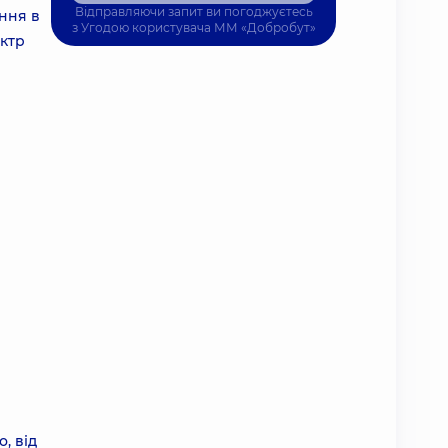
Відправляючи запит ви погоджуєтесь
ння в
з
Угодою користувача
ММ «Добробут»
ектр
, від