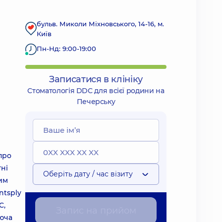
бульв. Миколи Міхновського, 14-16, м.
Київ
Пн-Нд: 9:00-19:00
Записатися в клініку
Стоматологія DDC для всієї родини на
Печерську
про
тні
Оберіть дату / час візиту
им
ntsply
C,
Запис на прийом
ююча