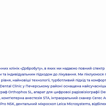
чних клінік «Добробуту», в яких ми надаємо повний спектр
 та індивідуальним підходом до лікування. Ми піклуємося 
рівня, найновіші технології, турботливий підхід та комфор
 Dental Clinic у Печерському районі оснащена найсучасніш
аф Orthophos SL, апарат для цифрової радіовізіографії De
a, комп'ютерна анестезія STA, інтраоральний сканер Cerec A
c Pro NSK, дентальний мікроскоп Leica Microsystems, відбіл