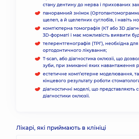
стану дентину до нерва і прихованих за
панорамний знімок (Ортопантомограмма (
щелеп, а й щелепних суглобів, і навіть н
комп'ютерна томографія (КТ або 3D діагн
3D-форматі і має можливість виявити бу
телерентгенографія (ТРГ), необхідна для
ортодонтичного лікування;
T-scan, або діагностика оклюзії, що доз
зуби, при змиканні яких навантаження р
естетичне комп’ютерне моделювання, тако
кінцевого результату роботи стоматолог
діагностичні моделі, що представляють с
діагностики оклюзії.
Лікарі, які приймають в клініці