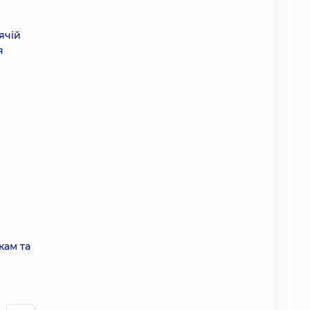
ячій
я
кам та