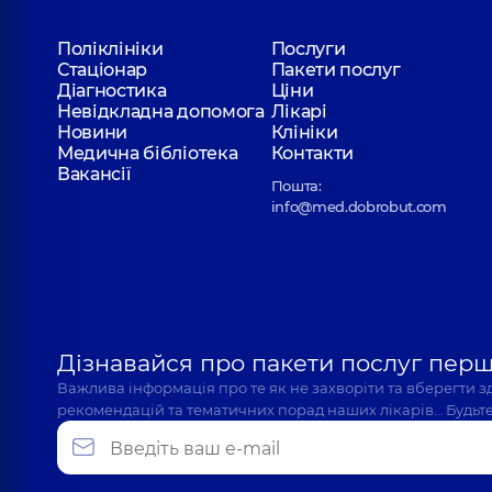
Поліклініки
Послуги
Стаціонар
Пакети послуг
Діагностика
Ціни
Невідкладна допомога
Лікарі
Новини
Клініки
Медична бібліотека
Контакти
Вакансії
Пошта:
info@med.dobrobut.com
Дізнавайся про пакети послуг пер
Важлива інформація про те як не захворіти та вберегти 
рекомендацій та тематичних порад наших лікарів… Будьте