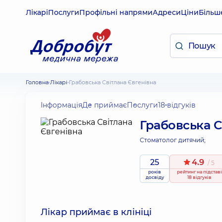
Лікарі
Послуги
Профільні напрями
Адреси
Ціни
Більш
Головна
Лікарі
Грабовська Світлана Євгенівна
Інформація
Де приймає
Послуги
18 відгуків
Грабовська С
Стоматолог дитячий;
25
4.9
/ 5
років
рейтинг
на підставі
досвіду
18 відгуків
Лікар приймає в клініці