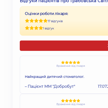
Відгуки пацієнтів про Грабовська Сві
Оцінки роботи лікаря:
17 відгуків
1 відгук
Враження від лікаря
Найкращий дитячий стоматолог.
– Пацієнт ММ "Добробут"
17.07
Враження від лікаря