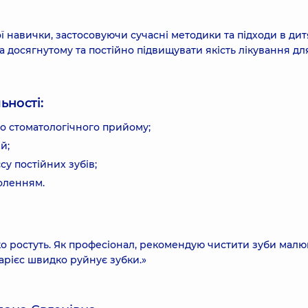
 навички, застосовуючи сучасні методики та підходи в дит
а досягнутому та постійно підвищувати якість лікування дл
ьності:
 до стоматологічного прийому;
й;
су постійних зубів;
боленням.
о ростуть. Як професіонал, рекомендую чистити зуби малю
арієс швидко руйнує зубки.»