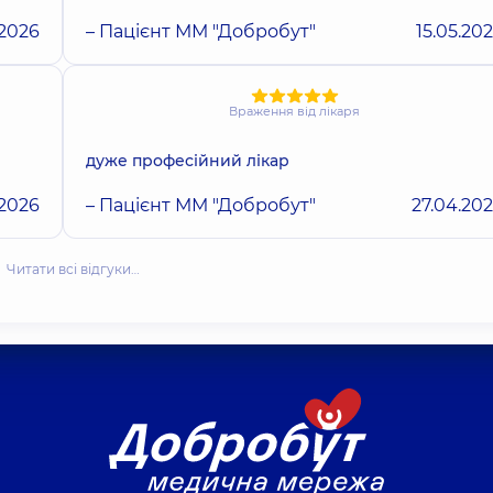
.2026
– Пацієнт ММ "Добробут"
15.05.20
Враження від лікаря
дуже професійний лікар
.2026
– Пацієнт ММ "Добробут"
27.04.20
Читати всі відгуки…