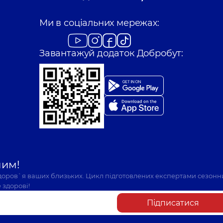
Ми в соціальних мережах:
Завантажуй додаток Добробут:
шим!
здоров`я ваших близьких. Цикл підготовлених експертами сезонн
 здорові!
Підписатися