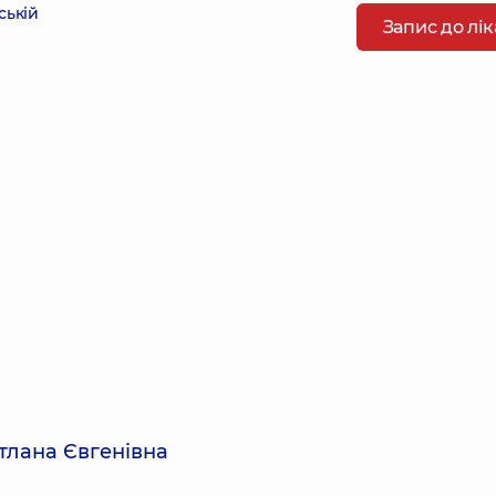
ській
Запис до лі
тлана Євгенівна