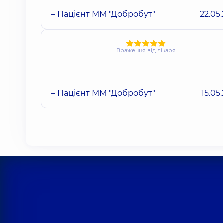
– Пацієнт ММ "Добробут"
22.05
Враження від лікаря
– Пацієнт ММ "Добробут"
15.05