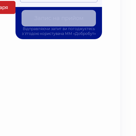
каря
Запис на прийом
Відправляючи запит ви погоджуєтесь
з
Угодою користувача
ММ «Добробут»