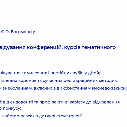
 О.О. Богомольця
ідвідування конференцій, курсів тематичного
лікування тимчасових і постійних зубів у дітей;
еталевих коронок та сучасних реставраційних методик;
ним знеболенням, включно з використанням киснево-закисн
: від ендодонтії та профілактики карієсу до відновлення
о прикусу;
 майстер-класах з дитячої стоматології.