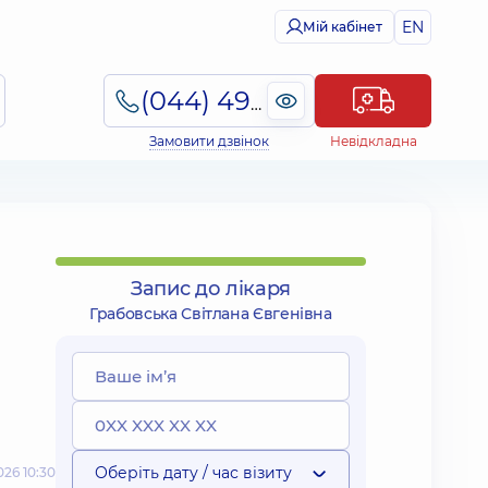
EN
Мій кабінет
(044) 495-2-888
Замовити дзвінок
Невідкладна
Запис до лікаря
Грабовська Світлана Євгенівна
Оберіть дату / час візиту
26 10:30