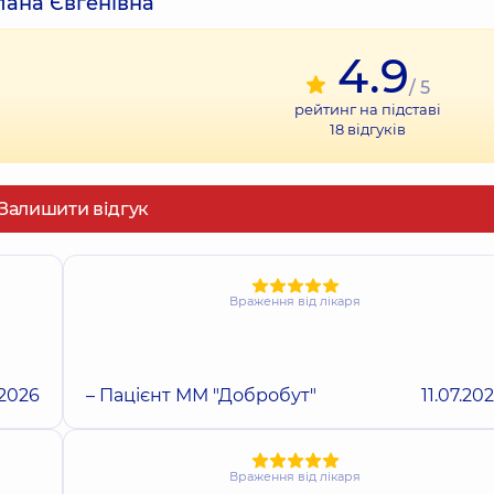
тлана Євгенівна
4.9
/ 5
рейтинг на підставі
18
відгуків
Залишити відгук
Враження від лікаря
.2026
– Пацієнт ММ "Добробут"
11.07.20
Враження від лікаря