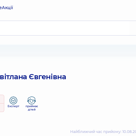
е
Акції
вітлана Євгенівна
Експерт
приймає
дітей
Найближчий час прийому: 10.08.20