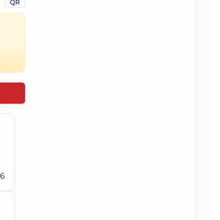
QR
26