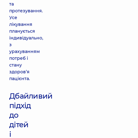
та
протезування.
Усе
лікування
планується
індивідуально,
з
урахуванням
потреб і
стану
здоров’я
пацієнта.
Дбайливий
підхід
до
дітей
і