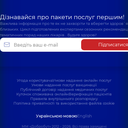
Дізнавайся про пакети послуг першим!
Важлива інформація про те як не захворіти та вберегти здоров`
близьких. Цикл підготовлених експертами сезонних рекомендаці
тематичних порад наших лікарів… Будьте здорові!
Підписатис
Угода користувача
Умови надання онлайн послуг
Умови надання послуг вакцинації
Публічний договір надання медичних послуг
Куточок споживача онлайн
Верифікація пацієнтів
Правила внутрішнього розпорядку
Політика приватності та використання файлів cookie
Українською мовою
English
ММ «Добробут» 2012 - 2026. Всі права захищені