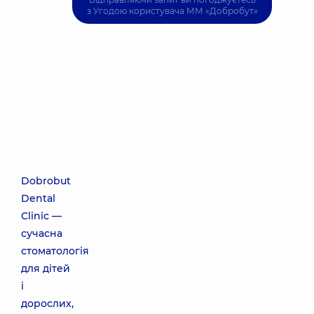
з
Угодою користувача
ММ «Добробут»
Dobrobut
Dental
Clinic —
сучасна
стоматологія
для дітей
і
дорослих,