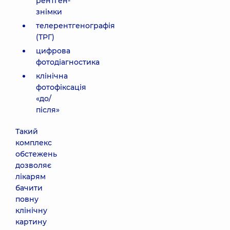
рентген-
знімки
телерентгенографія
(ТРГ)
цифрова
фотодіагностика
клінічна
фотофіксація
«до/
після»
Такий
комплекс
обстежень
дозволяє
лікарям
бачити
повну
клінічну
картину