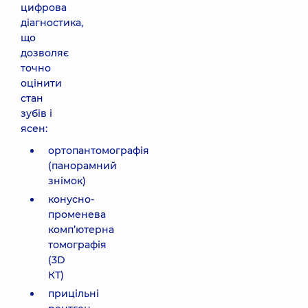
цифрова
діагностика,
що
дозволяє
точно
оцінити
стан
зубів і
ясен:
ортопантомографія
(панорамний
знімок)
конусно-
променева
комп’ютерна
томографія
(3D
КТ)
прицільні