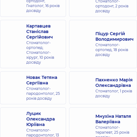
ортодонт,
Стоматолог-
Гнатолог,
16 років
ортодонт,
2 років
досвіду
досвіду
Картавцев
Станіслав
Піцур Сергій
Сергійович
Володимирович
Стоматолог-
Стоматолог-
ортопед;
ортопед,
18 років
Стоматолог-
досвіду
хірург,
10 років
досвіду
Новак Тетяна
Пахненко Марія
Сергіївна
Олександрівна
Стоматолог-
Стоматолог,
1 років
пародонтолог,
25
досвіду
років досвіду
Луцик
Мнухіна Наталя
Олександра
Валеріївна
Юріївна
Стоматолог-
Стоматолог-
терапевт,
25 років
пародонтолог,
13