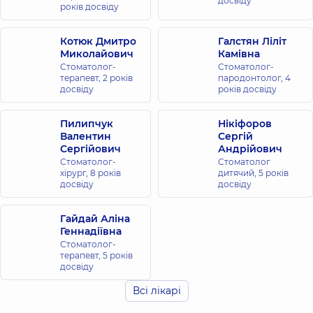
досвіду
років досвіду
Котюк Дмитро
Галстян Ліліт
Миколайович
Камівна
Стоматолог-
Стоматолог-
терапевт,
2 років
пародонтолог,
4
досвіду
років досвіду
Пилипчук
Нікіфоров
Валентин
Сергій
Сергійович
Андрійович
Стоматолог-
Стоматолог
хірург,
8 років
дитячий,
5 років
досвіду
досвіду
Гайдай Аліна
Геннадіївна
Стоматолог-
терапевт,
5 років
досвіду
Всі лікарі