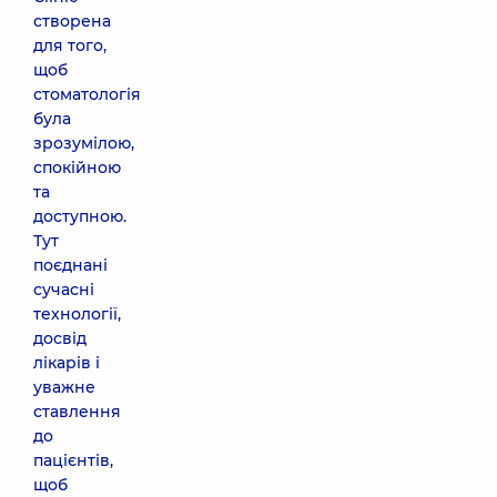
створена
для того,
щоб
стоматологія
була
зрозумілою,
спокійною
та
доступною.
Тут
поєднані
сучасні
технології,
досвід
лікарів і
уважне
ставлення
до
пацієнтів,
щоб