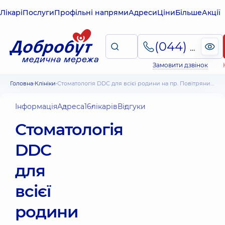
Лікарі
Послуги
Профільні напрями
Адреси
Ціни
Більше
Акції
(044) 495-2-888
Замовити дзвінок
Головна
Клініки
Стоматологія DDC для всієї родини на пр. Повітряних Сил
Інформація
Адреса
16
лікарів
Відгуки
Стоматологія
DDC
для
всієї
родини