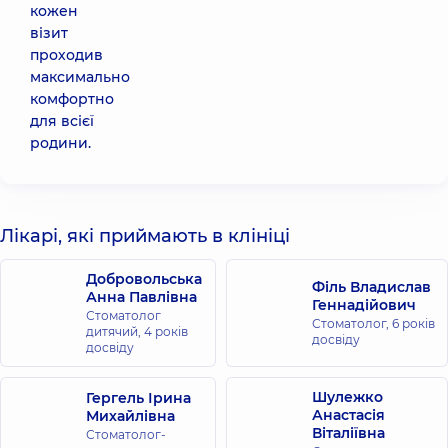
кожен
візит
проходив
максимально
комфортно
для всієї
родини.
Лікарі, які приймають в клініці
Добровольська
Філь Владислав
Анна Павлівна
Геннадійович
Стоматолог
Стоматолог,
6 років
дитячий,
4 років
досвіду
досвіду
Шулежко
Гергель Ірина
Анастасія
Михайлівна
Віталіївна
Стоматолог-