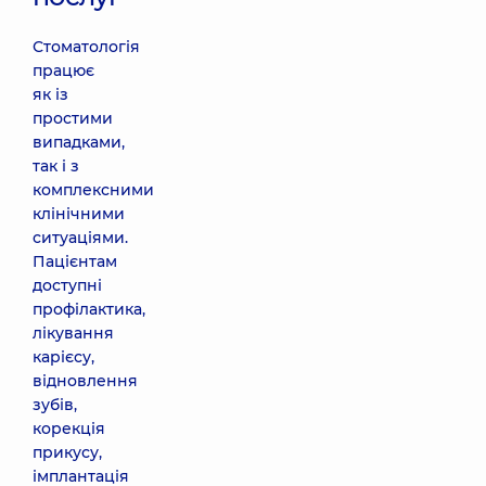
Стоматологія
працює
як із
простими
випадками,
так і з
комплексними
клінічними
ситуаціями.
Пацієнтам
доступні
профілактика,
лікування
карієсу,
відновлення
зубів,
корекція
прикусу,
імплантація