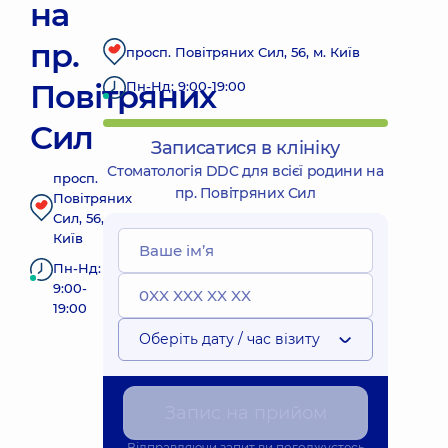
на
пр.
просп. Повітряних Сил, 56, м. Київ
Повітряних
Пн-Нд: 9:00-19:00
Сил
Записатися в клініку
Стоматологія DDC для всієї родини на
просп.
пр. Повітряних Сил
Повітряних
Сил, 56, м.
Київ
Пн-Нд:
9:00-
19:00
Оберіть дату / час візиту
Запис на прийом
Відправляючи запит ви погоджуєтесь