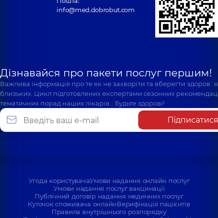
Пошта:
info@med.dobrobut.com
Дізнавайся про пакети послуг першим!
Важлива інформація про те як не захворіти та вберегти здоров`
близьких. Цикл підготовлених експертами сезонних рекомендаці
тематичних порад наших лікарів… Будьте здорові!
Підписатис
Угода користувача
Умови надання онлайн послуг
Умови надання послуг вакцинації
Публічний договір надання медичних послуг
Куточок споживача онлайн
Верифікація пацієнтів
Правила внутрішнього розпорядку