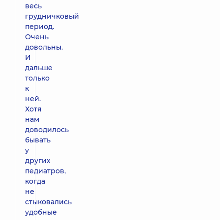
весь
грудничковый
период.
Очень
довольны.
И
дальше
только
к
ней.
Хотя
нам
доводилось
бывать
у
других
педиатров,
когда
не
стыковались
удобные