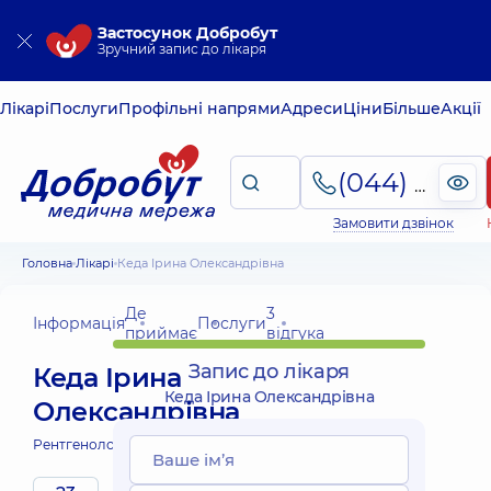
Застосунок Добробут
Зручний запис до лікаря
Лікарі
Послуги
Профільні напрями
Адреси
Ціни
Більше
Акції
(044) 495-2-888
Замовити дзвінок
Головна
Лікарі
Кеда Ірина Олександрівна
Де
3
Інформація
Послуги
приймає
відгука
Запис до лікаря
Кеда Ірина
Кеда Ірина Олександрівна
Олександрівна
Рентгенолог;