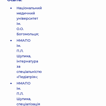
Національний
медичний
університет
ім.
О.О.
Богомольця;
НМАПО
ім.
П.Л.
Шупика,
інтернатура
за
спеціальністю
«Педіатрія»;
НМАПО
ім.
П.Л.
Шупика,
спеціалізація