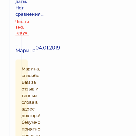
даты.
Нет
сравнения...
Читати
весь
відгук
–
04.01.2019
Марина
Марина,
спасибо
Вам за
отзыв и
теплые
слова в
адрес
доктора!
безумно
приятно
получать