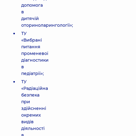
допомога
в
дитячій
оториноларингології»;
ТУ
«Вибрані
питання
променевої
діагностики
в
педіатрії»;
ТУ
«Радіаційна
безпека
при
здійсненні
окремих
видів
діяльності
в