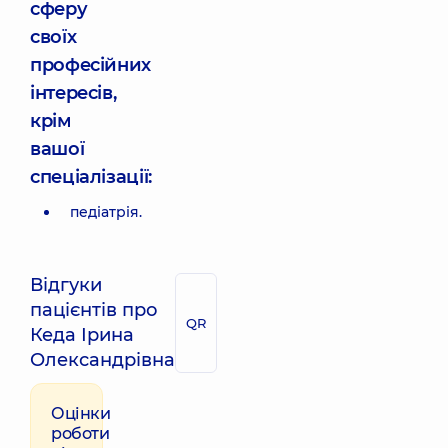
сферу
своїх
професійних
інтересів,
крім
вашої
спеціалізації:
педіатрія.
Відгуки
пацієнтів про
QR
Кеда Ірина
Олександрівна
Оцінки
роботи