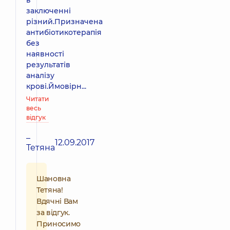
заключенні
різний.Призначена
антибіотикотерапія
без
наявності
результатів
аналізу
крові.Ймовірн...
Читати
весь
відгук
–
12.09.2017
Тетяна
Шановна
Тетяна!
Вдячні Вам
за відгук.
Приносимо