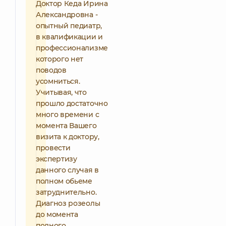
Доктор Кеда Ирина
Александровна -
опытный педиатр,
в квалификации и
профессионализме
которого нет
поводов
усомниться.
Учитывая, что
прошло достаточно
много времени с
момента Вашего
визита к доктору,
провести
экспертизу
данного случая в
полном обьеме
затруднительно.
Диагноз розеолы
до момента
полного