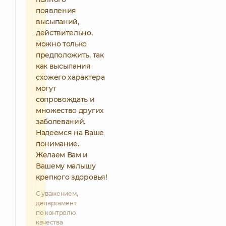
появления
высыпаний,
действительно,
можно только
предположить, так
как высыпания
схожего характера
могут
сопровождать и
множество других
заболеваний.
Надеемся на Ваше
понимание.
Желаем Вам и
Вашему малышу
крепкого здоровья!
С уважением,
департамент
по контролю
качества