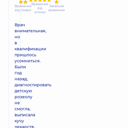
Враження
Враження
Загальне
від
від лікаря
враження
клініки
Врач
внимательная,
но
в
квалификации
пришлось
усомниться.
Были
год
назад,
диагностировать
детскую
розеолу
не
смогла,
выписала
кучу
лекарств,