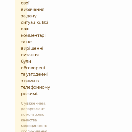
свої
вибачення
за дану
ситуацію. Всі
ваші
комментарі
та не
вирішенні
питання
були
обговорені
та узгоджені
з вами в
телефонному
режимі.
С уважением,
департамент
по контролю
качества
медицинского
обслуживания.