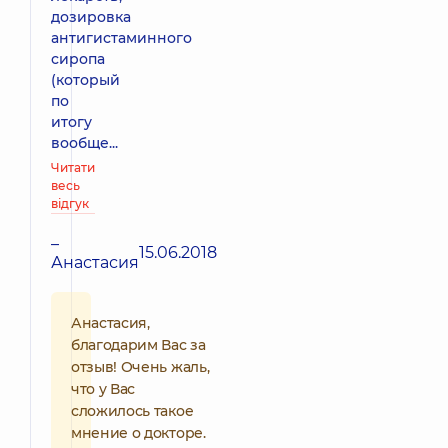
дозировка
антигистаминного
сиропа
(который
по
итогу
вообще...
Читати
весь
відгук
–
15.06.2018
Анастасия
Анастасия,
благодарим Вас за
отзыв! Очень жаль,
что у Вас
сложилось такое
мнение о докторе.