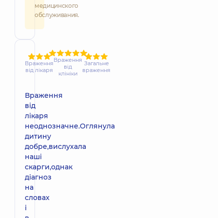
медицинского
обслуживания.
Враження
Враження
Загальне
від
від лікаря
враження
клініки
Враження
від
лікаря
неоднозначне.Оглянула
дитину
добре,вислухала
наші
скарги,однак
діагноз
на
словах
і
в