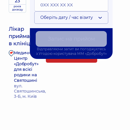
23
років
досвіду
Оберіть дату / час візиту
Лікар
приймає
Найближчий час прийому: Сьогодні о 16:00
Запис на прийом
в клініці
Відправляючи запит ви погоджуєтесь
Медичний
з
Угодою користувача
ММ «Добробут»
Запис до лікаря
Центр
«Добробут»
для всієї
родини на
Святошині
вул.
Святошинська,
3-Б, м. Київ