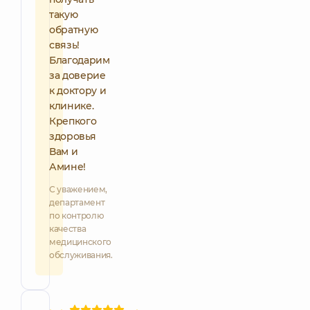
такую
обратную
связь!
Благодарим
за доверие
к доктору и
клинике.
Крепкого
здоровья
Вам и
Амине!
С уважением,
департамент
по контролю
качества
медицинского
обслуживания.