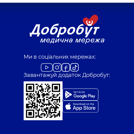
Малінецька Ванд
Хірург дитячий,
20 ро
Мендель Микола
Хірург; Хірург прокт
Ми в соціальних мережах:
Пенкальський О
Завантажуй додаток Добробут:
Хірург; Хірург прокт
Половець Михайл
Хірург; Хірург прокт