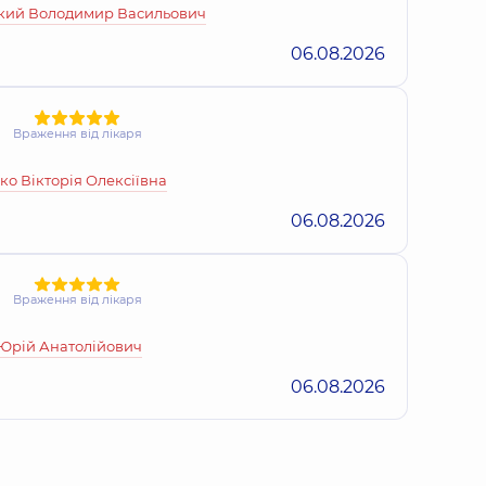
кий Володимир Васильович
ем Володимирович
06.08.2026
г,
14 років досвіду
Враження від лікаря
й Ігорович
о Вікторія Олексіївна
ду
06.08.2026
одимир Васильович
ків досвіду
Враження від лікаря
 Юрій Анатолійович
06.08.2026
горович
олог,
34 років досвіду