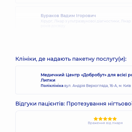
Бураков Вадим Ігорович
Хірург; Лікар з ультразвукової діагностики; Ліка
років досвіду
Вишпінський Ігор Манолійович
Хірург дитячий; Хірург щелепно-лицевий,
40 рок
Клініки, де надають пакетну послугу(и):
Медичний Центр «Добробут» для всієї 
Липки
Губін Микола Іванович
Поліклініка
вул. Андрія Верхогляда, 16-А, м. Київ
Хірург дитячий; Ортопед-травматолог дитячий,
2
Відгуки пацієнтів: Протезування нігтьово
Діденко Андрій Григорійович
Хірург дитячий; Ортопед-травматолог дитячий; Х
Враження від лікаря