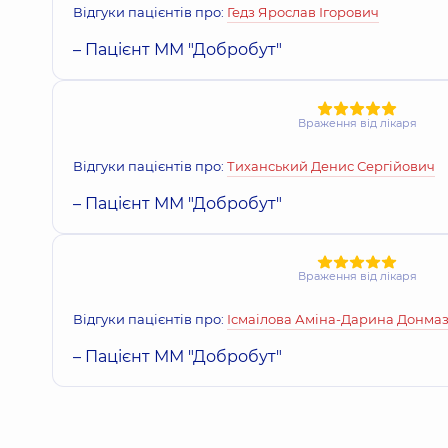
Відгуки пацієнтів про:
Гедз Ярослав Ігорович
Заремба Віталій Ростиславович
– Пацієнт ММ "Добробут"
Хірург дитячий,
28 років досвіду
Враження від лікаря
Калина Роман Анатолійович
Відгуки пацієнтів про:
Тиханський Денис Сергійович
Хірург; Хірург проктолог,
22 років досвіду
– Пацієнт ММ "Добробут"
Коцар Олексій Юрійович
Хірург; Хірург проктолог,
40 років досвіду
Враження від лікаря
Відгуки пацієнтів про:
Ісмаілова Аміна-Дарина Донмаз
– Пацієнт ММ "Добробут"
Леута Олександр Павлович
Хірург дитячий,
53 років досвіду