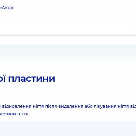
е
Акції
ої пластини
відновлення нігтя після видалення або лікування нігтя ві
астини нігтя.