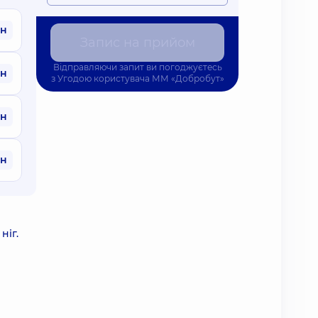
рн
Запис на прийом
Відправляючи запит ви погоджуєтесь
рн
з
Угодою користувача
ММ «Добробут»
рн
рн
ніг.