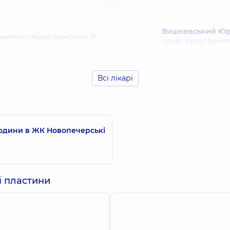
Вишневський Юр
р мамолог; Хірург проктолог,
31
Хірург; Хірург прокт
Всі лікарі
Герасименко Євг
ів досвіду
Хірург; Хірург прокт
родини в ЖК Новопечерські
Дегтяренко Олек
4 років досвіду
Хірург; Хірург прокт
ї пластини
Єлізаров Вадим 
ірург,
24 років досвіду
Хірург; Хірург прокт