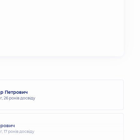
ир Петрович
г,
26 років досвіду
орович
г,
17 років досвіду