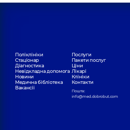
Ловіцький Юрій Олександрович
Хірург; Хірург проктолог,
11 років досвіду
Матвійчук Роман Григорович
Хірург дитячий; Ендоскопіст,
17 років досвіду
Поліклініки
Послуги
Стаціонар
Пакети послуг
Діагностика
Ціни
Онищенко Юлія Валеріївна
Невідкладна допомога
Лікарі
Хірург; Хірург проктолог,
23 років досвіду
Новини
Клініки
Медична бібліотека
Контакти
Вакансії
Пошта:
info@med.dobrobut.com
Поленцов Олександр Юрійович
Хірург; Нейрохірург,
9 років досвіду