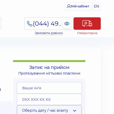
EN
Мій кабінет
(044) 495-2-888
Замовити дзвінок
Невідкладна
Запис на прийом
Протезування нігтьової пластини
д
Оберіть дату / час візиту