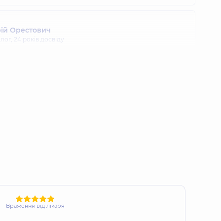
ій Орестович
олог,
24 років досвіду
ен Олександрович
олог,
25 років досвіду
сій Петрович
олог,
25 років досвіду
Валентинович
олог,
31 років досвіду
Враження від лікаря