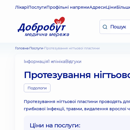
Лікарі
Послуги
Профільні напрями
Адреси
Ціни
Більш
Головна
Послуги
Протезування нігтьової пластини
Інформація
1 клініка
Відгуки
Протезування нігтьов
Подологи
Протезування нігтьової пластини проводять для 
грибкової інфекції, травми, видалення врослої ч
Ціни на послуги: