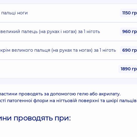
 пальці ноги
1150 г
великий палець (на руках і ногах) за 1 ніготь
960 г
крім великого пальця (на руках та ногах) за 1 ніготь
690 г
1890 г
ластини проводять за допомогою гелю або акрилату.
 патогенної флори на нігтьовій поверхні та шкірі пальців 
ини проводять при: