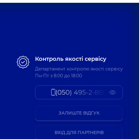
а Томашівна
ків досвіду
 Андрійович
олог,
35 років досвіду
Контроль якості сервісу
Департамент контролю якості сервісу
лег Олександрович
Пн-Пт з 8:00 до 18:00
олог; Хірург торакальний,
18 років досвіду
(050) 495-2-888
о Васильович
олог,
30 років досвіду
ЗАЛИШТЕ ВІДГУК
ВХІД ДЛЯ ПАРТНЕРІВ