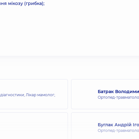
ня мікозу (грибка);
Батрак Володим
 діагностики; Лікар мамолог;
Ортопед-травматоло
Буглак Андрій Іг
Ортопед-травматоло