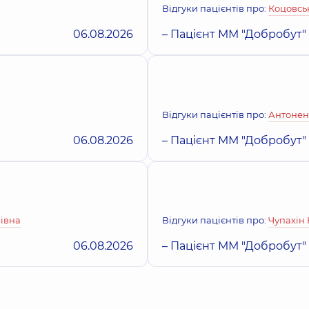
Відгуки пацієнтів про:
Коцовсь
Калашников Арт
06.08.2026
– Пацієнт ММ "Добробут"
Ортопед-травматоло
Котляров Олексі
Відгуки пацієнтів про:
Антоненк
Хірург,
15 років досві
06.08.2026
– Пацієнт ММ "Добробут"
Коцовський Вол
Хірург дитячий,
15 ро
івна
Відгуки пацієнтів про:
Чупахін
06.08.2026
– Пацієнт ММ "Добробут"
Ліссов Олексій І
Хірург; Хірург прокт