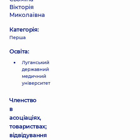
Вікторія
Миколаївна
Категорія:
Перша
Освіта:
Луганський
державний
медичний
університет
Членство
в
асоціаціях,
товариствах;
відвідування