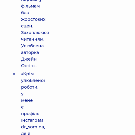
фільмам
без
жорстоких
сцен.
Захоплююся
читанням.
Улюблена
авторка
Джейн
Остін».
«Крім
улюбленої
роботи,
у
мене
є
профіль
Інстаграм
dr_somina,
де я