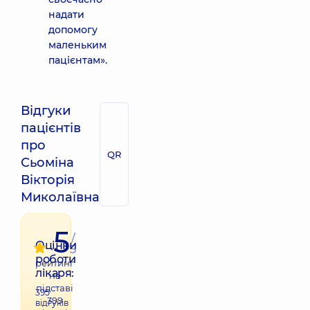
надати
допомогу
маленьким
пацієнтам».
Відгуки
пацієнтів
про
QR
Сьоміна
Вікторія
Миколаївна
5
/
Оцінки
5
роботи
рейтинг
лікаря:
на
підставі
395
399
відгуків