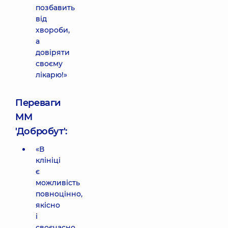
позбавить
від
хвороби,
а
довіряти
своєму
лікарю!»
Переваги
ММ
'Добробут':
«В
клініці
є
можливість
повноцінно,
якісно
і
своєчасно