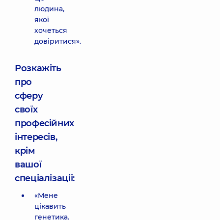
людина,
якої
хочеться
довіритися».
Розкажіть
про
сферу
своїх
професійних
інтересів,
крім
вашої
спеціалізації:
«Мене
цікавить
генетика.