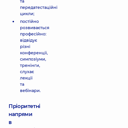
та
передатестаційні
цикли;
постійно
розвивається
професійно:
відвідує
різні
конференції,
симпозіуми,
тренінги,
слухає
лекції
та
вебінари.
Пріоритетні
напрями
в