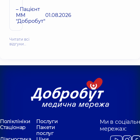
– Пацієнт
ММ
01.08.2026
"Добробут"
Читати всі
відгуки…
Поліклініки
Послуги
Ми в соціаль
Стаціонар
Пакети
мережах:
послуг
Діагностика
Ціни