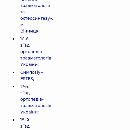
травматології
та
остеосинтезу»,
м.
Вінниця;
16-й
з’їзд
ортопедів-
травматологів
України;
Симпозіум
ESTES;
17-й
з’їзд
ортопедів-
травматологів
України;
18–й
з’їзд