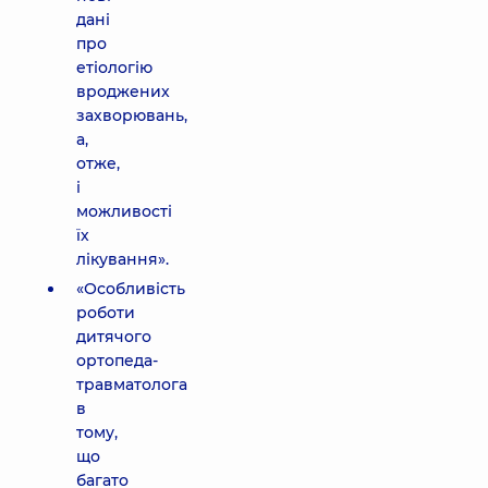
дані
про
етіологію
вроджених
захворювань,
а,
отже,
і
можливості
їх
лікування».
«Особливість
роботи
дитячого
ортопеда-
травматолога
в
тому,
що
багато