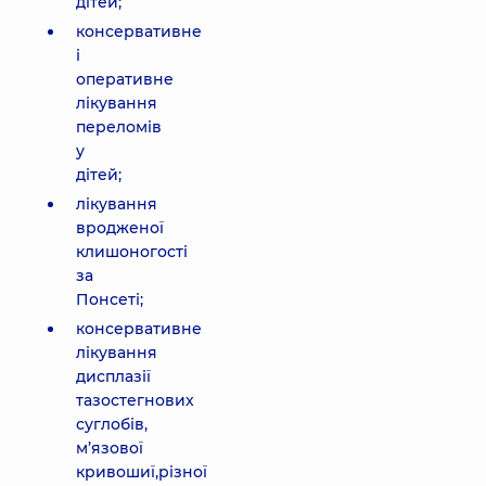
дітей;
консервативне
і
оперативне
лікування
переломів
у
дітей;
лікування
вродженої
клишоногості
за
Понсеті;
консервативне
лікування
дисплазії
тазостегнових
суглобів,
м’язової
кривошиї,різної