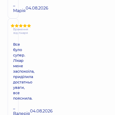
–
04.08.2026
Марія
Враження
від лікаря
Все
було
супер.
Лікар
мене
заспокоїла,
приділила
достатньо
уваги,
все
пояснила.
–
04.08.2026
Валерія