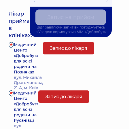
Лікар
Запис на прийом
приймає
Найближчий час прийому: 28.08.2026 17:30
в
Відправляючи запит ви погоджуєтесь
з
Угодою користувача
ММ «Добробут»
клініках:
Медичний
Запис до лікаря
Центр
«Добробут»
для всієї
родини на
Позняках
вул. Михайла
Драгоманова,
21-А, м. Київ
Медичний
Запис до лікаря
Центр
«Добробут»
для всієї
родини на
Русанівці
вул.