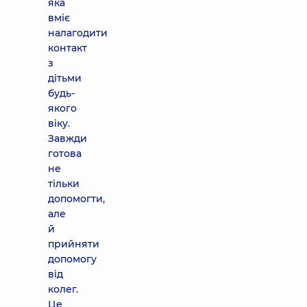
яка
вміє
налагодити
контакт
з
дітьми
будь-
якого
віку.
Завжди
готова
не
тільки
допомогти,
але
й
прийняти
допомогу
від
колег.
Це