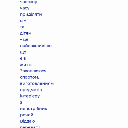
частину
часу
приділяти
сім’ї
та
дітям
– це
найважливіше,
що
є в
житті.
Захоплююся
спортом,
виготовленням
предметів
інтер’єру
з
непотрібних
речей.
Віддаю
перевагу