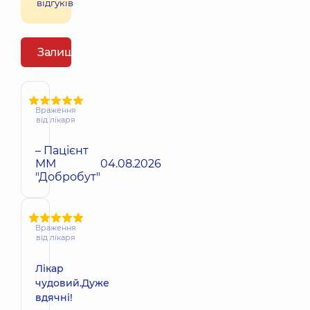
відгуків
Залишити відгук
Враження
від лікаря
– Пацієнт
ММ
04.08.2026
"Добробут"
Враження
від лікаря
Лікар
чудовий.Дуже
вдячні!