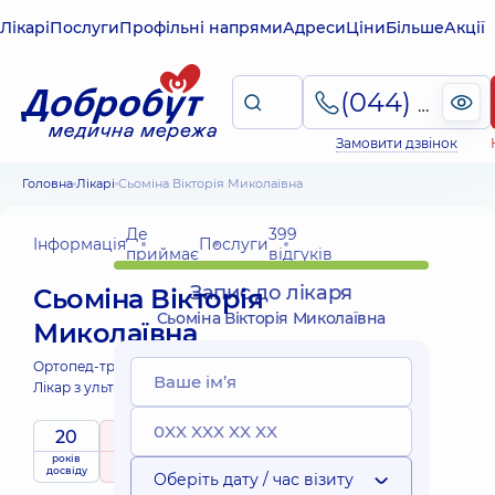
Лікарі
Послуги
Профільні напрями
Адреси
Ціни
Більше
Акції
(044) 495-2-888
Замовити дзвінок
Головна
Лікарі
Сьоміна Вікторія Миколаївна
Де
399
Інформація
Послуги
приймає
відгуків
Запис до лікаря
Сьоміна Вікторія
Сьоміна Вікторія Миколаївна
Миколаївна
Ортопед-травматолог дитячий;
Лікар з ультразвукової діагностики;
20
5
/ 5
років
рейтинг
на підставі
приймає
досвіду
399 відгуків
дітей
Оберіть дату / час візиту