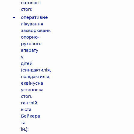
патології
стоп;
оперативне
лікування
захворювань
опорно-
рухового
апарату
у
дітей
(синдактилія,
полідактилія,
еквінусна
установка
стоп,
ганглій,
кіста
Бейкера
та
ін.);