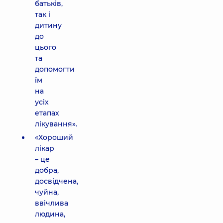
батьків,
так і
дитину
до
цього
та
допомогти
їм
на
усіх
етапах
лікування».
«Хороший
лікар
– це
добра,
досвідчена,
чуйна,
ввічлива
людина,