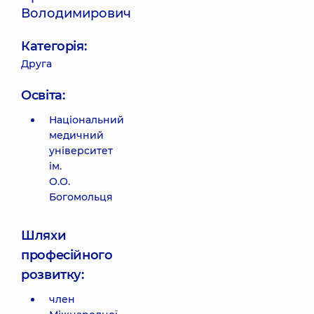
Володимирович
Категорія:
Друга
Освіта:
Національний
медичний
університет
ім.
О.О.
Богомольця
Шляхи
професійного
розвитку:
член