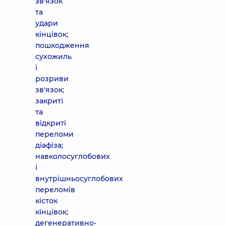
зв'язок
та
удари
кінцівок;
пошкодження
сухожиль
і
розриви
зв'язок;
закриті
та
відкриті
переломи
діафіза;
навколосуглобових
і
внутрішньосуглобових
переломів
кісток
кінцівок;
дегенеративно-