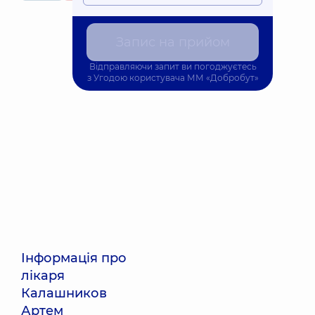
Запис на прийом
Відправляючи запит ви погоджуєтесь
з
Угодою користувача
ММ «Добробут»
Інформація про
лікаря
Калашников
Артем