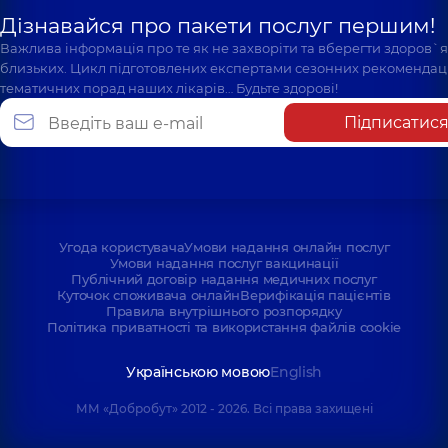
Дізнавайся про пакети послуг першим!
Важлива інформація про те як не захворіти та вберегти здоров`
близьких. Цикл підготовлених експертами сезонних рекомендаці
тематичних порад наших лікарів… Будьте здорові!
Підписатис
Угода користувача
Умови надання онлайн послуг
Умови надання послуг вакцинації
Публічний договір надання медичних послуг
Куточок споживача онлайн
Верифікація пацієнтів
Правила внутрішнього розпорядку
Політика приватності та використання файлів cookie
Українською мовою
English
ММ «Добробут» 2012 - 2026. Всі права захищені