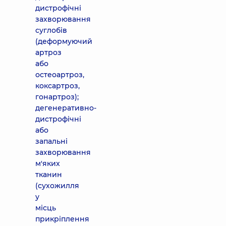
дистрофічні
захворювання
суглобів
(деформуючий
артроз
або
остеоартроз,
коксартроз,
гонартроз);
дегенеративно-
дистрофічні
або
запальні
захворювання
м'яких
тканин
(сухожилля
у
місць
прикріплення