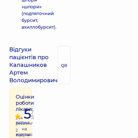
шпори
«шпори»
(подпяточний
бурсит,
ахиллобурсит).
Відгуки
пацієнтів про
Калашников
QR
Артем
Володимирович
Оцінки
роботи
5
лікаря:
/
5
244
відгука
рейтинг
на
2
підставі
відгука