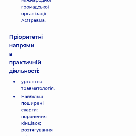
Міжнародної
громадської
організації
АОТравма.
Пріоритетні
напрями
в
практичній
діяльності:
ургентна
травматологія.
Найбільш
поширені
скарги:
поранення
кінцівок;
розтягування