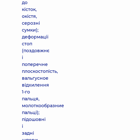
до
кісток,
окістя,
серозні
сумки);
деформації
стоп
(поздовжнє
і
поперечне
плоскостопість,
вальгусное
відхилення
1-го
пальця,
молоткообразние
пальці);
підошовні
і
задні