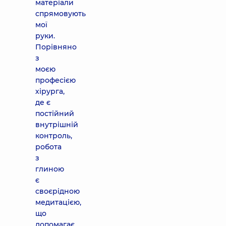
матеріали
спрямовують
мої
руки.
Порівняно
з
моєю
професією
хірурга,
де є
постійний
внутрішній
контроль,
робота
з
глиною
є
своєрідною
медитацією,
що
допомагає