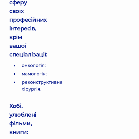
сферу
своїх
професійних
інтересів,
крім
вашої
спеціалізації:
онкологія;
мамологія;
реконструктивна
хірургія.
Хобі,
улюблені
фільми,
книги: