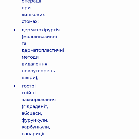
операції
при
кишкових
стомах;
дерматохірургія
(малоінвазивні
та
дерматопластичні
методи
видалення
новоутворень
шкіри);
гострі
гнійні
захворювання
(гідраденіт,
абсцеси,
фурункули,
карбункули,
панариції,