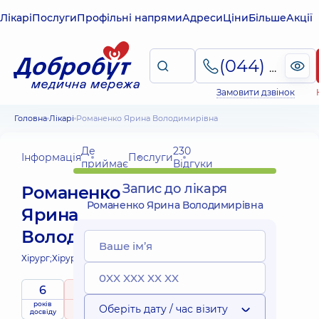
Лікарі
Послуги
Профільні напрями
Адреси
Ціни
Більше
Акції
(044) 495-2-888
Замовити дзвінок
Головна
Лікарі
Романенко Ярина Володимирівна
Де
230
Інформація
Послуги
приймає
Відгуки
Запис до лікаря
Романенко
Романенко Ярина Володимирівна
Ярина
Володимирівна
Хірург;
Хірург судинний;
6
5
/ 5
років
рейтинг
на підставі
Оберіть дату / час візиту
досвіду
230 Відгуки