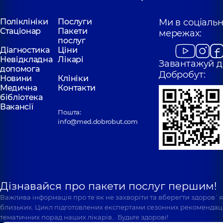
Поліклініки
Послуги
Ми в соціаль
Стаціонар
Пакети
мережах:
послуг
Діагностика
Ціни
Невідкладна
Лікарі
Завантажуй д
допомога
Добробут:
Новини
Клініки
Медична
Контакти
бібліотека
Вакансії
Пошта:
info@med.dobrobut.com
Дізнавайся про пакети послуг першим!
Важлива інформація про те як не захворіти та вберегти здоров`
близьких. Цикл підготовлених експертами сезонних рекомендаці
тематичних порад наших лікарів… Будьте здорові!