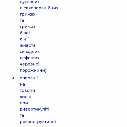
пупкових,
післяопераційних
грижах
та
грижах
білої
лінії
живота,
складних
дефектах
черевної
порожнини);
операції
на
товстій
кишці
при
дивертикуліті
та
реконструктивні