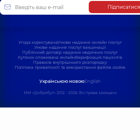
Підписатис
Угода користувача
Умови надання онлайн послуг
Умови надання послуг вакцинації
Публічний договір надання медичних послуг
Куточок споживача онлайн
Верифікація пацієнтів
Правила внутрішнього розпорядку
Політика приватності та використання файлів cookie
Українською мовою
English
ММ «Добробут» 2012 - 2026. Всі права захищені