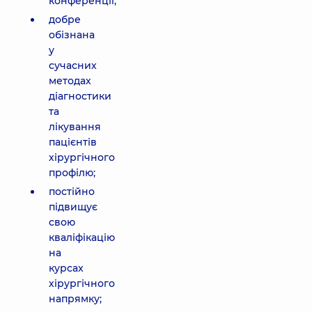
конференції;
добре
обізнана
у
сучасних
методах
діагностики
та
лікування
пацієнтів
хірургічного
профілю;
постійно
підвищує
свою
кваліфікацію
на
курсах
хірургічного
напрямку;