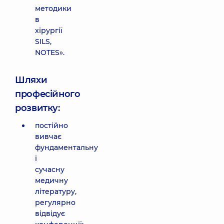
методики
в
хірургії
SILS,
NOTES».
Шляхи
професійного
розвитку:
постійно
вивчає
фундаментальну
і
сучасну
медичну
літературу,
регулярно
відвідує