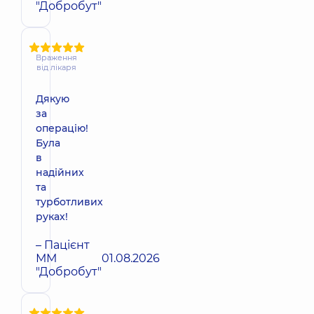
"Добробут"
Враження
від лікаря
Дякую
за
операцію!
Була
в
надійних
та
турботливих
руках!
– Пацієнт
ММ
01.08.2026
"Добробут"