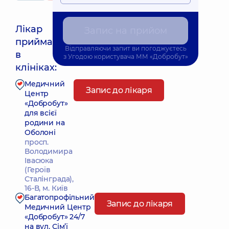
Лікар
Запис на прийом
приймає
Відправляючи запит ви погоджуєтесь
Найближчий час прийому: 25.08.2026 17:30
в
з
Угодою користувача
ММ «Добробут»
клініках:
Медичний
Запис до лікаря
Центр
«Добробут»
для всієї
родини на
Оболоні
просп.
Володимира
Івасюка
(Героїв
Сталінграда),
16-В, м. Київ
Багатопрофільний
Запис до лікаря
Медичний Центр
«Добробут» 24/7
на вул. Сім’ї