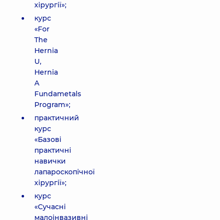
хірургії»;
курс
«For
The
Hernia
U,
Hernia
A
Fundametals
Program»;
практичний
курс
«Базові
практичні
навички
лапароскопічної
хірургії»;
курс
«Сучасні
малоінвазивні