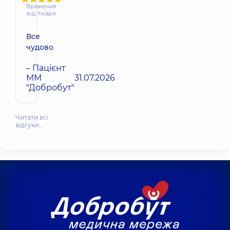
Враження
від лікаря
Все
чудово
– Пацієнт
ММ
31.07.2026
"Добробут"
Читати всі
відгуки…