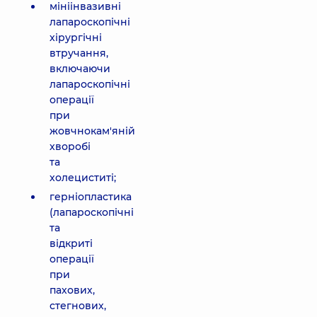
мініінвазивні
лапароскопічні
хірургічні
втручання,
включаючи
лапароскопічні
операції
при
жовчнокам'яній
хворобі
та
холециститі;
герніопластика
(лапароскопічні
та
відкриті
операції
при
пахових,
стегнових,