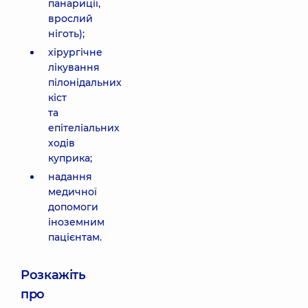
панариції,
врослий
ніготь);
хірургічне
лікування
пілонідальних
кіст
та
епітеліальних
ходів
куприка;
надання
медичної
допомоги
іноземним
пацієнтам.
Розкажіть
про