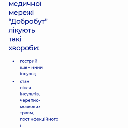
медичної
мережі
“Добробут”
лікують
такі
хвороби:
гострий
ішемічний
інсульт;
стан
після
інсультів,
черепно-
мозкових
травм,
постінфекційного
і