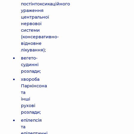
постінтоксикаційного
ураження
центральної
нервової
системи
(консервативно-
відновне
лікування);
вегето-
судинні
розлади;
хвороба
Паркінсона
та
інші
рухові
розлади;
епілепсія
та
епілептичні