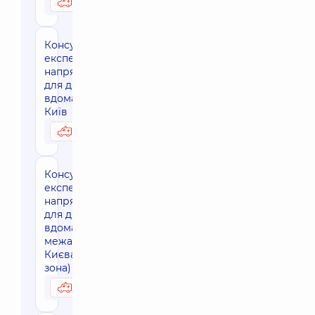
3590 грн
Можливо вдома
Консультація
експерта
напрямку
для дітей
вдома, м.
Київ
3590 грн
Можливо вдома
Консультація
експерта
напрямку
для дітей
вдома, за
межами м.
Києва (30 км
зона)
4300 грн
Можливо вдома