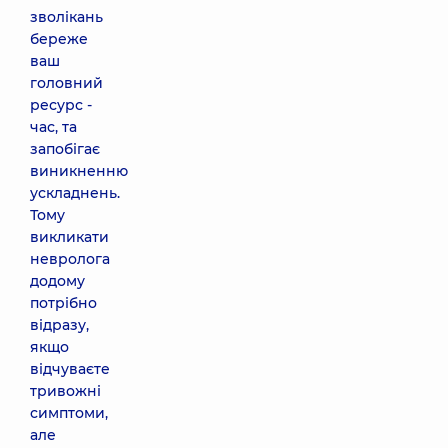
зволікань
береже
ваш
головний
ресурс -
час, та
запобігає
виникненню
ускладнень.
Тому
викликати
невролога
додому
потрібно
відразу,
якщо
відчуваєте
тривожні
симптоми,
але