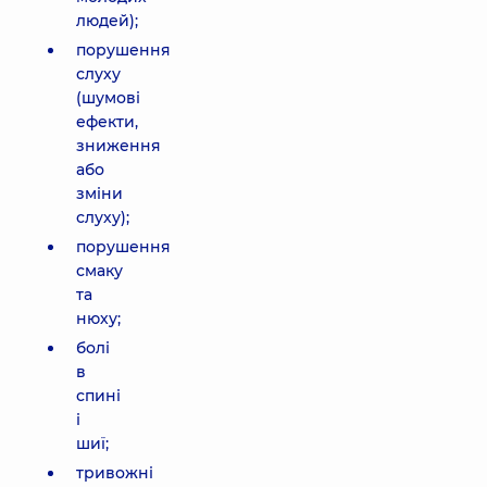
людей);
порушення
слуху
(шумові
ефекти,
зниження
або
зміни
слуху);
порушення
смаку
та
нюху;
болі
в
спині
і
шиї;
тривожні