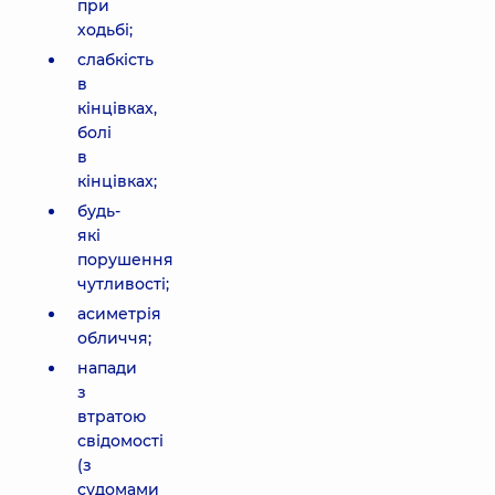
при
ходьбі;
слабкість
в
кінцівках,
болі
в
кінцівках;
будь-
які
порушення
чутливості;
асиметрія
обличчя;
напади
з
втратою
свідомості
(з
судомами