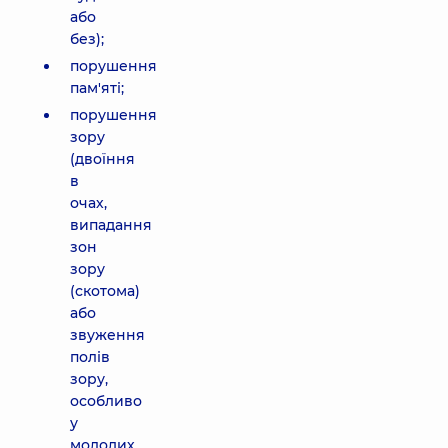
або
без);
порушення
пам'яті;
порушення
зору
(двоїння
в
очах,
випадання
зон
зору
(скотома)
або
звуження
полів
зору,
особливо
у
молодих