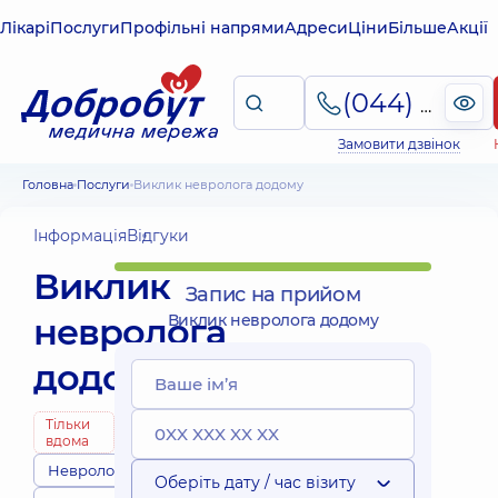
Лікарі
Послуги
Профільні напрями
Адреси
Ціни
Більше
Акції
(044) 495-2-888
Замовити дзвінок
Головна
Послуги
Виклик невролога додому
Інформація
Відгуки
Виклик
Запис на прийом
невролога
Виклик невролога додому
додому
Тільки
вдома
Неврологи
Оберіть дату / час візиту