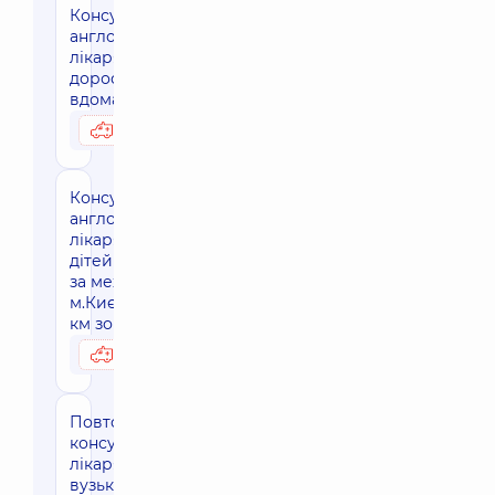
Консультація
англомовного
лікаря для
дорослих
вдома, м. Київ
3590 грн
Можливо вдома
Консультація
англомовного
лікаря для
дітей вдома,
за межами
м.Києва (30
км зона)
4010 грн
Можливо вдома
Повторна
консультація
лікаря
вузького