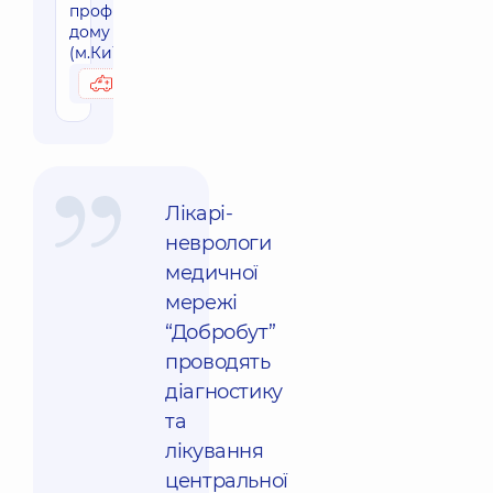
профілю на
дому
(м.Київ)
2250 грн
Можливо вдома
Лікарі-
неврологи
медичної
мережі
“Добробут”
проводять
діагностику
та
лікування
центральної