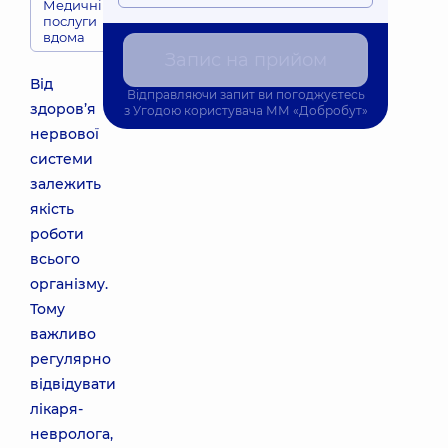
Медичні
послуги
вдома
Запис на прийом
Від
Відправляючи запит ви погоджуєтесь
здоров’я
з
Угодою користувача
ММ «Добробут»
нервової
системи
залежить
якість
роботи
всього
організму.
Тому
важливо
регулярно
відвідувати
лікаря-
невролога,