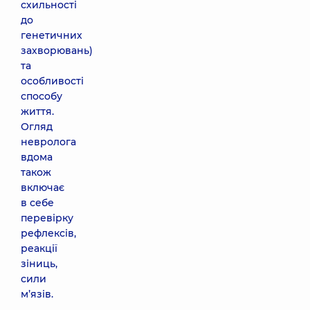
схильності
до
генетичних
захворювань)
та
особливості
способу
життя.
Огляд
невролога
вдома
також
включає
в себе
перевірку
рефлексів,
реакції
зіниць,
сили
м’язів.