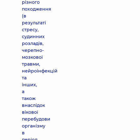
різного
походження
(в
результаті
стресу,
судинних
розладів,
черепно-
мозкової
травми,
нейроінфекцій
та
інших,
а
також
внаслідок
вікової
перебудови
організму
в
період