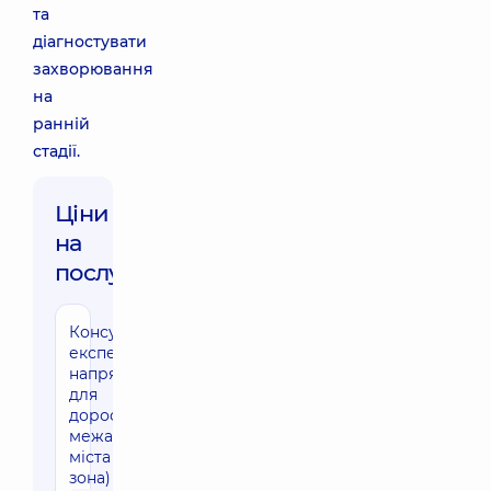
та
діагностувати
захворювання
на
ранній
стадії.
Ціни
на
послуги:
Консультація
експерта
напрямку
для
дорослих за
межами
міста (30 км
зона)