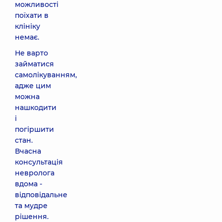
можливості
поїхати в
клініку
немає.
Не варто
займатися
самолікуванням,
адже цим
можна
нашкодити
і
погіршити
стан.
Вчасна
консультація
невролога
вдома -
відповідальне
та мудре
рішення.