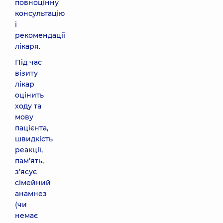
повноцінну
консультацію
і
рекомендації
лікаря.
Під час
візиту
лікар
оцінить
ходу та
мову
пацієнта,
швидкість
реакції,
пам’ять,
з’ясує
сімейний
анамнез
(чи
немає