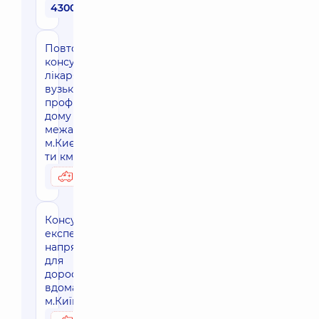
4300 грн
Повторна
консультація
лікаря
вузького
профілю на
дому за
межами
м.Києва (30-
ти км зона)
2770 грн
Можливо вдома
Консультація
експерта
напрямку
для
дорослих
вдома,
м.Київ