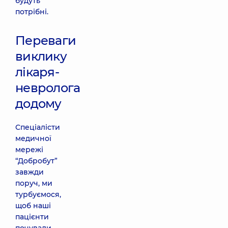
будуть
потрібні.
Переваги
виклику
лікаря-
невролога
додому
Спеціалісти
медичної
мережі
“Добробут”
завжди
поруч, ми
турбуємося,
щоб наші
пацієнти