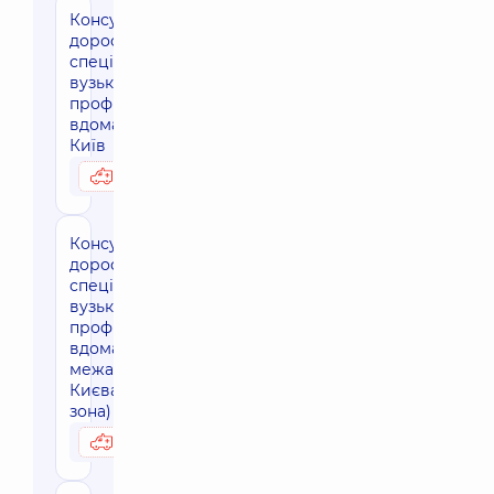
Консультація
дорослого
спеціаліста
вузького
профілю
вдома, м.
Київ
2880 грн
Можливо вдома
Консультація
дорослого
спеціаліста
вузького
профілю
вдома за
межами м.
Києва (30 км
зона)
3450 грн
Можливо вдома