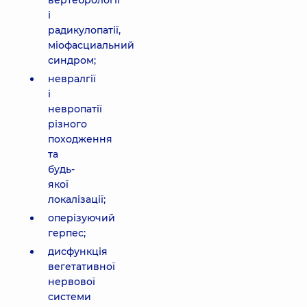
вертебрології
і
радикулопатії,
міофасциальний
синдром;
невралгії
і
невропатії
різного
походження
та
будь-
якої
локалізації;
оперізуючий
герпес;
дисфункція
вегетативної
нервової
системи