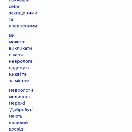
почували
себе
захищеними
та
впевненими.
Ви
можете
викликати
лікаря-
невролога
додому в
Києві та
за містом.
Неврологи
медичної
мережі
“Добробут”
мають
великий
досвід