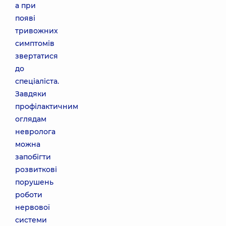
а при
появі
тривожних
симптомів
звертатися
до
спеціаліста.
Завдяки
профілактичним
оглядам
невролога
можна
запобігти
розвиткові
порушень
роботи
нервової
системи