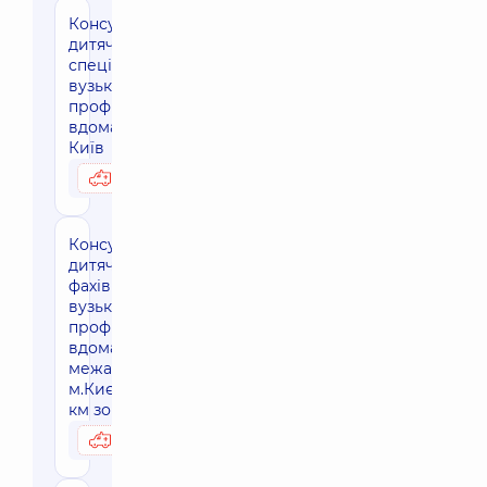
Консультація
дитячого
спеціаліста
вузького
профілю
вдома, м.
Київ
2880 грн
Можливо вдома
Консультація
дитячого
фахівця
вузького
профілю
вдома, за
межами
м.Києва (30
км зона)
3450 грн
Можливо вдома