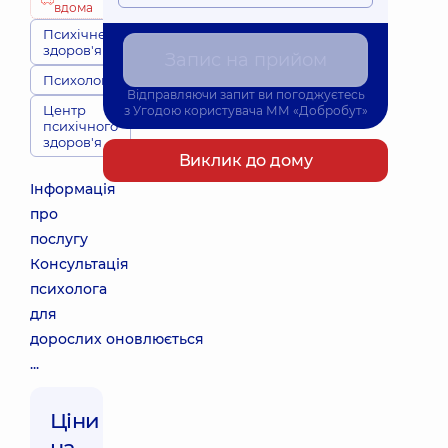
вдома
Психічне
здоров'я
Запис на прийом
Психологія
Відправляючи запит ви погоджуєтесь
Центр
з
Угодою користувача
ММ «Добробут»
психічного
здоров'я
Виклик до дому
Інформація
про
послугу
Консультація
психолога
для
дорослих оновлюється
...
Ціни
на