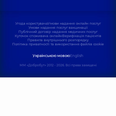
Угода користувача
Умови надання онлайн послуг
Умови надання послуг вакцинації
Публічний договір надання медичних послуг
Куточок споживача онлайн
Верифікація пацієнтів
Правила внутрішнього розпорядку
Політика приватності та використання файлів cookie
Українською мовою
English
ММ «Добробут» 2012 - 2026. Всі права захищені