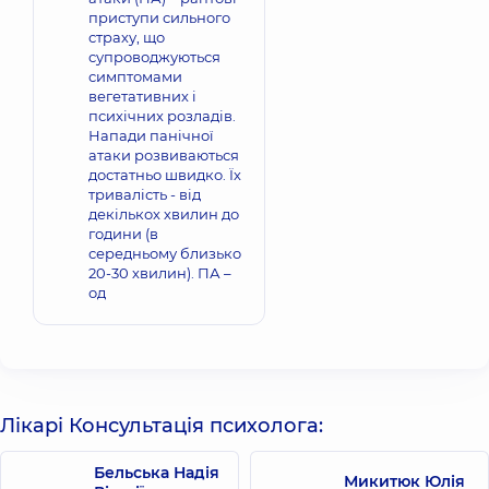
приступи сильного
страху, що
супроводжуються
симптомами
вегетативних і
психічних розладів.
Напади панічної
атаки розвиваються
достатньо швидко. Їх
тривалість - від
декількох хвилин до
години (в
середньому близько
20-30 хвилин). ПА –
од
Лікарі Консультація психолога:
Бельська Надія
Микитюк Юлія