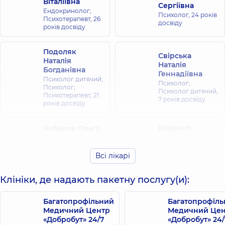
Віталіївна
Сергіївна
Ендокринолог;
Психолог,
24 років
Психотерапевт,
26
досвіду
років досвіду
Подоляк
Свірська
Наталія
Наталія
Богданівна
Геннадіївна
Психолог дитячий;
Психолог;
Психолог;
Психолог дитячий,
Психотерапевт,
21
7 років досвіду
років досвіду
Ющенко
Чеберяк Ольга
Ярослава
Юріївна
Ігорівна
Спеціальний
психолог;
Всі лікарі
Психолог;
Психолог дитячий,
Психолог дитячий,
33 років досвіду
17 років досвіду
Клініки, де надають пакетну послугу(и):
Шуляк Альона
Єльчик Аліна
Багатопрофільний
Багатопрофіл
Олександрівна
Володимирівна
Медичний Центр
Медичний Цен
Психолог,
8 років
Психолог,
5 років
«Добробут» 24/7
«Добробут» 24/
досвіду
досвіду