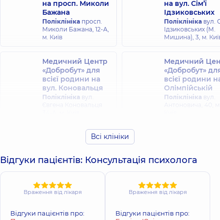
на просп. Миколи
на вул. Сім’ї
Бажана
Ідзиковських
Поліклініка
просп.
Поліклініка
вул. С
Лютфалієва
Будьонний
Миколи Бажана, 12-А,
Ідзиковських (М.
Анна
Павло
м. Київ
Мишина), 3, м. Киї
Олексіївна
Валерійович
Психолог;
Психіатр,
27 років
Психолог дитячий,
Медичний Центр
Медичний Цен
досвіду
5 років досвіду
«Добробут» для
«Добробут» дл
всієї родини на
всієї родини н
вул. Коновальця
Олімпійській
Руда Марина
Поліклініка
вул.
Поліклініка
вул.
Сергіївна
Баутіна Юлія
Євгена Коновальця
Антоновича, 40, м
Психолог;
Олександрівна
34-А, м. Київ
Київ
Медична
Психіатр;
психологія;
Психотерапевт,
20
Психіатр; Психолог
Всі клініки
Медичний Центр
років досвіду
дитячий,
12 років
Медичний Цен
«Добробут» для
досвіду
«Добробут» дл
всієї родини в ЖК
Відгуки пацієнтів: Консультація психолога
всієї родини н
Новопечерські
Русанівці
Липки
Лєпін Валентин
Луценко Юлія
Поліклініка
вул.
Поліклініка
вул.
Юрійович
Василівна
Ентузіастів 1/2, м. 
Андрія Верхогляда,
Психолог,
7 років
Психолог дитячий,
Враження від лікаря
Враження від лікаря
16-А, м. Київ
досвіду
14 років досвіду
Відгуки пацієнтів про:
Відгуки пацієнтів про: