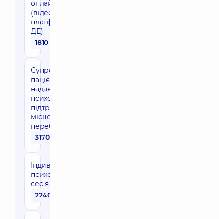
онлайн 60 хв
(відео-
платформа
ДЕ)
1810 грн
Супровід
пацієнта з
надання
психологічної
підтримки (за
місцем
перебування)
3170 грн
Індивідуальна
психотерапевтична
сесія
2240 грн