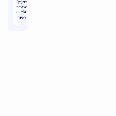
Групова
психотерапевтична
сесія
1190 грн