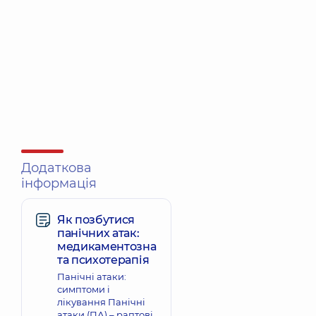
Додаткова
інформація
Як позбутися
панічних атак:
медикаментозна
та психотерапія
Панічні атаки:
симптоми і
лікування Панічні
атаки (ПА) – раптові