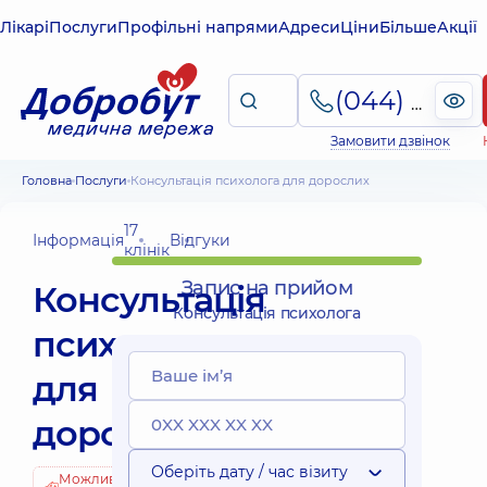
Лікарі
Послуги
Профільні напрями
Адреси
Ціни
Більше
Акції
(044) 495-2-888
Замовити дзвінок
Головна
Послуги
Консультація психолога для дорослих
17
Інформація
Відгуки
клінік
Запис на прийом
Консультація
Консультація психолога
психолога
для
дорослих
Оберіть дату / час візиту
Можливо