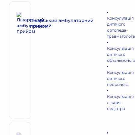
Консультація
Лікарський амбулаторний
дитячого
прийом
ортопеда-
травматолога
Консультація
дитячого
офтальмолог
Консультація
дитячого
невролога
Консультація
лікаря-
педіатра