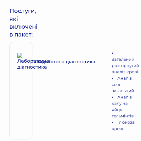
Послуги,
які
включені
в пакет:
Загальний
Лабораторна діагностика
розгорнутий
аналіз крові
Аналіз
сечі
загальний
Аналіз
калу на
яйця
гельмінтів
Глюкоза
крові