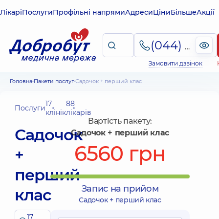
Лікарі
Послуги
Профільні напрями
Адреси
Ціни
Більше
Акції
(044) 495-2-888
Замовити дзвінок
Головна
Пакети послуг
Садочок + перший клас
17
88
Послуги
клінік
лікарів
Вартість пакету:
Садочок
Садочок + перший клас
6560 грн
+
перший
Запис на прийом
клас
Садочок + перший клас
17