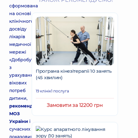
ТАКОЖ РЕКОМЕНДУЄМО!
сформована
на основі
клінічного
досвіду
лікарів
медичної
мережі
«Добробут»
з
Програма кінезітерапії 10 занять
урахуванням
(45 хвилин)
вікових
потреб
19 клінік
1 послуга
дитини,
Замовити за 12200 грн
рекомендацій
МОЗ
України
і
сучасних
доказових