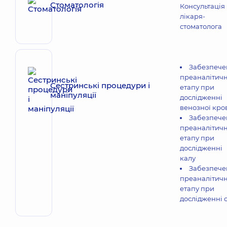
Стоматологія
Консультація
лікаря-
стоматолога
Забезпече
преаналітич
Сестринські процедури і
етапу при
маніпуляції
дослідженні
венозної кро
Забезпече
преаналітич
етапу при
дослідженні
калу
Забезпече
преаналітич
етапу при
дослідженні с