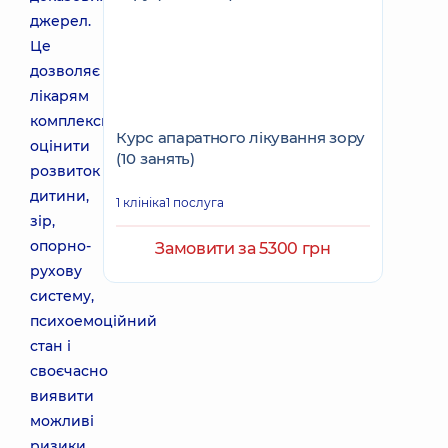
джерел.
Це
дозволяє
лікарям
комплексно
Курс апаратного лікування зору
оцінити
(10 занять)
розвиток
дитини,
1 клініка
1 послуга
зір,
опорно-
Замовити за 5300 грн
рухову
систему,
психоемоційний
стан і
своєчасно
виявити
можливі
ризики