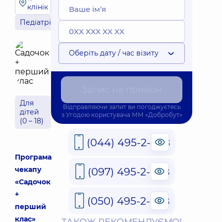
клінік
Педіатрія
Оберіть дату / час візиту
Запис на прийом
Для
Відправляючи запит ви погоджуєтесь
дітей
з
Угодою користувача
ММ «Добробут»
(0 – 18)
(044) 495-2-888
Програма
чекапу
(097) 495-2-888
«Садочок
+
(050) 495-2-888
перший
клас»