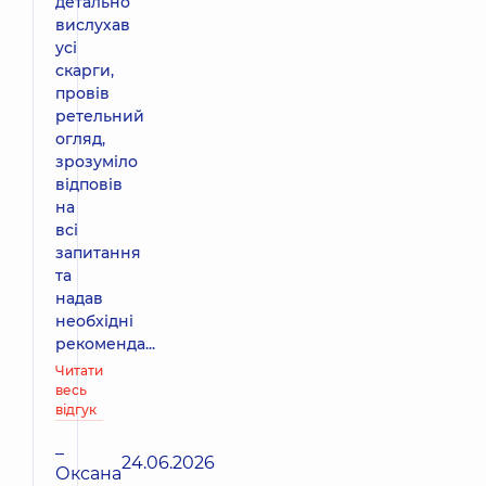
детально
вислухав
усі
скарги,
провів
ретельний
огляд,
зрозуміло
відповів
на
всі
запитання
та
надав
необхідні
рекоменда...
Читати
весь
відгук
–
24.06.2026
Оксана