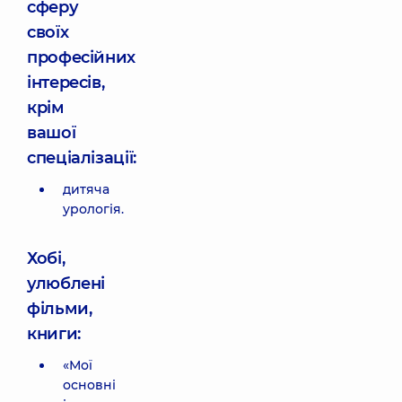
сферу
своїх
професійних
інтересів,
крім
вашої
спеціалізації:
дитяча
урологія.
Хобі,
улюблені
фільми,
книги:
«Мої
основні