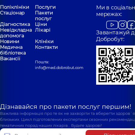
Поліклініки
Послуги
Ми в соціаль
Стаціонар
Пакети
мережах:
послуг
Діагностика
Ціни
Невідкладна
Лікарі
Завантажуй д
допомога
Добробут:
Новини
Клініки
Медична
Контакти
бібліотека
Вакансії
Пошта:
info@med.dobrobut.com
Дізнавайся про пакети послуг першим!
Важлива інформація про те як не захворіти та вберегти здоров`
близьких. Цикл підготовлених експертами сезонних рекомендаці
тематичних порад наших лікарів… Будьте здорові!