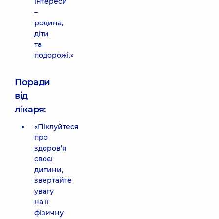
інтереси
–
родина,
діти
та
подорожі.»
Поради
від
лікаря:
«Піклуйтеся
про
здоров’я
своєї
дитини,
звертайте
увагу
на її
фізичну