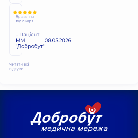
Враження
від лікаря
– Пацієнт
ММ
08.05.2026
"Добробут"
Читати всі
відгуки…