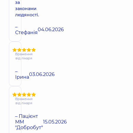
за
законами
людяності.
–
04.06.2026
Стефанія
Враження
від лікаря
–
03.06.2026
Ірина
Враження
від лікаря
– Пацієнт
ММ
15.05.2026
"Добробут"