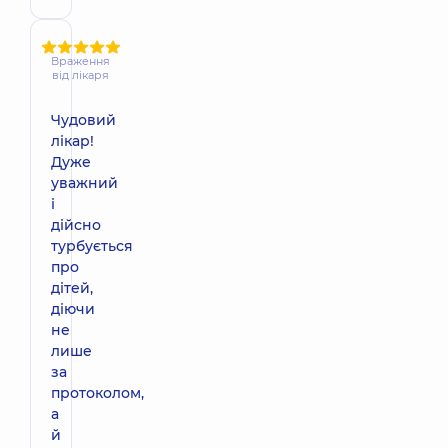
Враження
від лікаря
Чудовий
лікар!
Дуже
уважний
і
дійсно
турбується
про
дітей,
діючи
не
лише
за
протоколом,
а
й