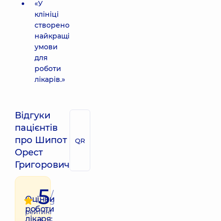
«У
клініці
створено
найкращі
умови
для
роботи
лікарів.»
Відгуки
пацієнтів
про Шипот
QR
Орест
Григорович
5
/
Оцінки
5
роботи
рейтинг
лікаря:
на