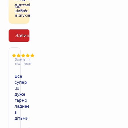
підставі
100
100
Відгуки
відгуків
Залишити відгук
Враження
від лікаря
Все
супер
👍🏻
дуже
гарно
ладнає
з
дітьми