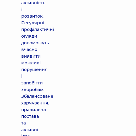
активність
і
розвиток.
Регулярні
профілактичні
огляди
допоможуть
вчасно
виявити
можливі
порушення
і
запобігти
хворобам.
Збалансоване
харчування,
правильна
постава
та
активні