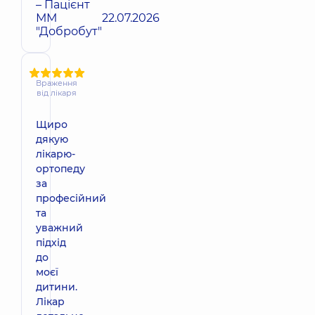
– Пацієнт
ММ
22.07.2026
"Добробут"
Враження
від лікаря
Щиро
дякую
лікарю-
ортопеду
за
професійний
та
уважний
підхід
до
моєї
дитини.
Лікар