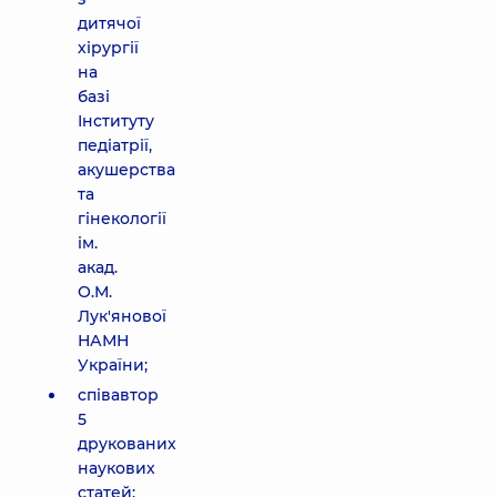
дитячої
хірургії
на
базі
Інституту
педіатрії,
акушерства
та
гінекології
ім.
акад.
О.М.
Лук'янової
НАМН
України;
співавтор
5
друкованих
наукових
статей;