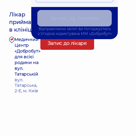
Лікар
Запис на прийом
приймає
Найближчий час прийому: Завтра о 17:30
в клініці
Відправляючи запит ви погоджуєтесь
з
Угодою користувача
ММ «Добробут»
Медичний
Запис до лікаря
Центр
«Добробут»
для всієї
родини на
вул.
Татарській
вул.
Татарська,
2-Е, м. Київ