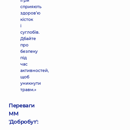
ігри
сприяють
здоров’ю
кісток
і
суглобів.
Дбайте
про
безпеку
під
час
активностей,
щоб
уникнути
травм.»
Переваги
ММ
'Добробут':