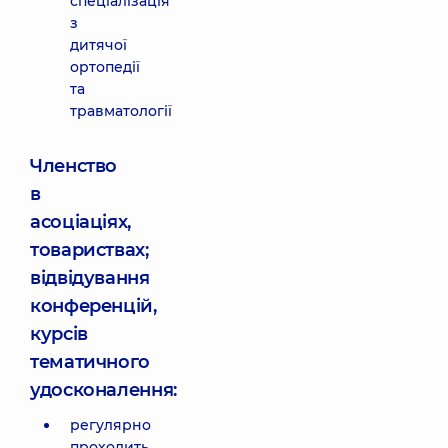
спеціалізація
з
дитячої
ортопедії
та
травматології
Членство
в
асоціаціях,
товариствах;
відвідування
конференцій,
курсів
тематичного
удосконалення:
регулярно
проходить