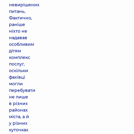
невирішених
питань.
Фактично,
раніше
ніхто не
надавав
особливим
дітям
комплекс
послуг,
оскільки
фахівці
могли
перебувати
не лише
в різних
районах
міста, а й
у різних
куточках