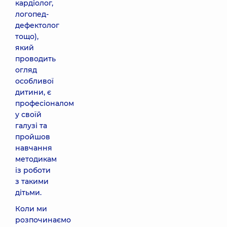
кардіолог,
логопед-
дефектолог
тощо),
який
проводить
огляд
особливої
дитини, є
професіоналом
у своїй
галузі та
пройшов
навчання
методикам
із роботи
з такими
дітьми.
Коли ми
розпочинаємо