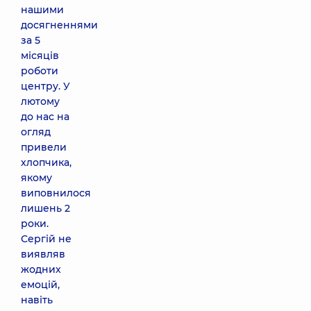
нашими
досягненнями
за 5
місяців
роботи
центру. У
лютому
до нас на
огляд
привели
хлопчика,
якому
виповнилося
лишень 2
роки.
Сергій не
виявляв
жодних
емоцій,
навіть