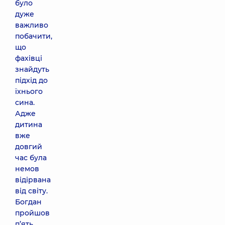
було
дуже
важливо
побачити,
що
фахівці
знайдуть
підхід до
їхнього
сина.
Адже
дитина
вже
довгий
час була
немов
відірвана
від світу.
Богдан
пройшов
п’ять