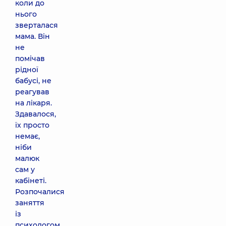
коли до
нього
зверталася
мама. Він
не
помічав
рідної
бабусі, не
реагував
на лікаря.
Здавалося,
їх просто
немає,
ніби
малюк
сам у
кабінеті.
Розпочалися
заняття
із
психологом,