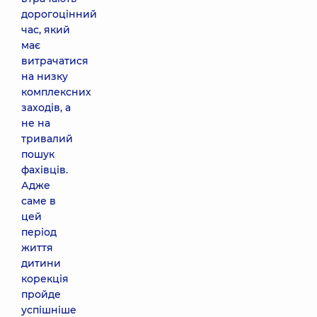
дорогоцінний
час, який
має
витрачатися
на низку
комплексних
заходів, а
не на
тривалий
пошук
фахівців.
Адже
саме в
цей
період
життя
дитини
корекція
пройде
успішніше