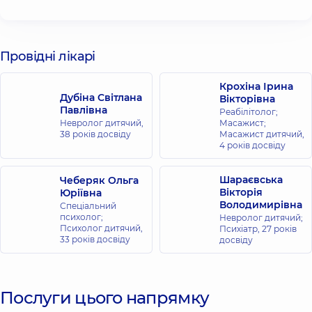
Провідні лікарі
Крохіна Ірина
Дубіна Світлана
Вікторівна
Павлівна
Реабілітолог;
Невролог дитячий,
Масажист;
38 років досвіду
Масажист дитячий,
4 років досвіду
Шараєвська
Чеберяк Ольга
Вікторія
Юріївна
Володимирівна
Спеціальний
психолог;
Невролог дитячий;
Психолог дитячий,
Психіатр,
27 років
33 років досвіду
досвіду
Послуги цього напрямку