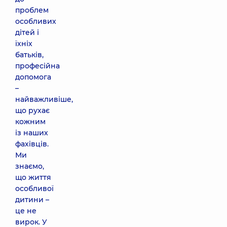
проблем
особливих
дітей і
їхніх
батьків,
професійна
допомога
–
найважливіше,
що рухає
кожним
із наших
фахівців.
Ми
знаємо,
що життя
особливої
дитини –
це не
вирок. У