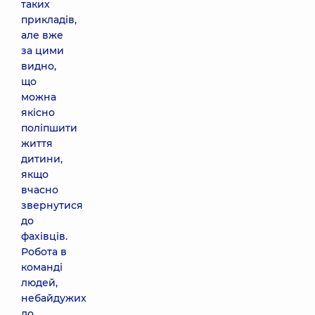
таких
прикладів,
але вже
за цими
видно,
що
можна
якісно
поліпшити
життя
дитини,
якщо
вчасно
звернутися
до
фахівців.
Робота в
команді
людей,
небайдужих
до