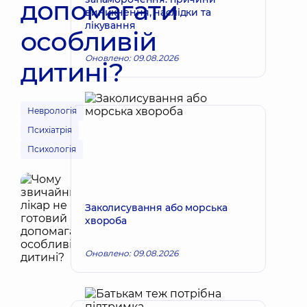
допомагати
виникнення, наслідки та
лікування
особливій
Оновлено: 09.08.2026
дитині?
Неврологія
Психіатрія
Психологія
Заколисування або морська
хвороба
Оновлено: 09.08.2026