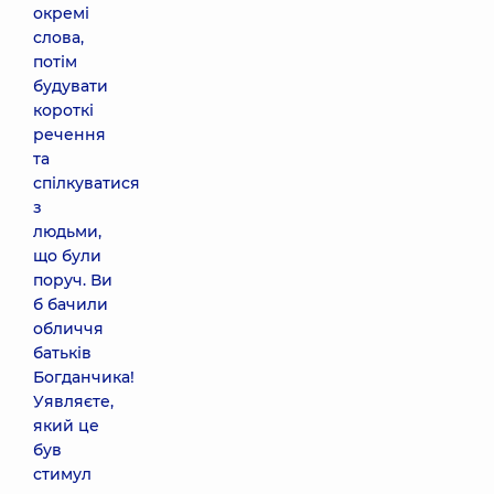
окремі
слова,
потім
будувати
короткі
речення
та
спілкуватися
з
людьми,
що були
поруч. Ви
б бачили
обличчя
батьків
Богданчика!
Уявляєте,
який це
був
стимул