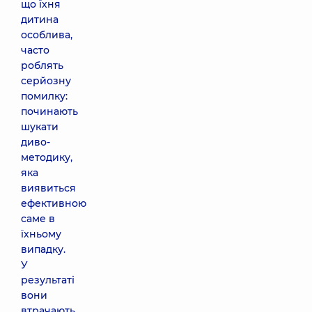
що їхня
дитина
особлива,
часто
роблять
серйозну
помилку:
починають
шукати
диво-
методику,
яка
виявиться
ефективною
саме в
їхньому
випадку.
У
результаті
вони
втрачають