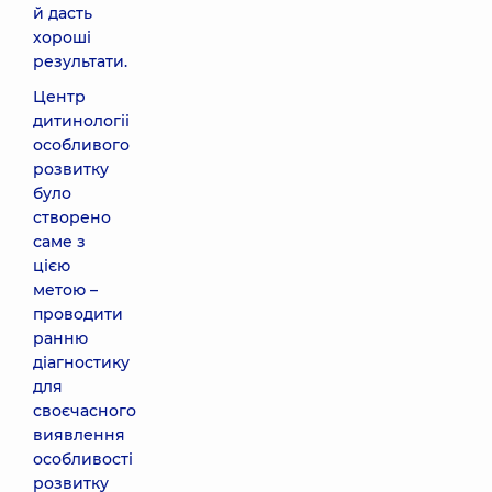
й дасть
хороші
результати.
Центр
дитинологіі
особливого
розвитку
було
створено
саме з
цією
метою –
проводити
ранню
діагностику
для
своєчасного
виявлення
особливості
розвитку