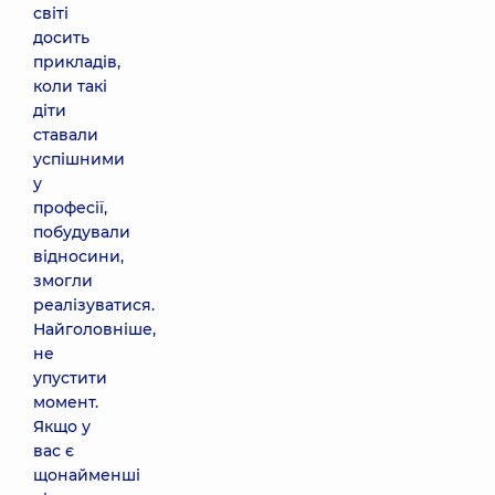
світі
досить
прикладів,
коли такі
діти
ставали
успішними
у
професії,
побудували
відносини,
змогли
реалізуватися.
Найголовніше,
не
упустити
момент.
Якщо у
вас є
щонайменші