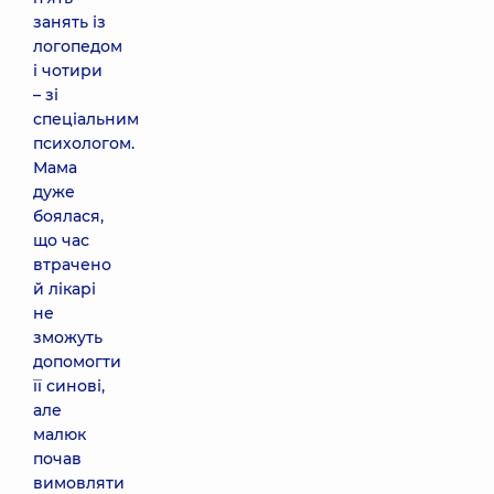
занять із
логопедом
і чотири
– зі
спеціальним
психологом.
Мама
дуже
боялася,
що час
втрачено
й лікарі
не
зможуть
допомогти
її синові,
але
малюк
почав
вимовляти