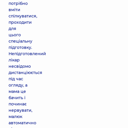
потрібно
вміти
спілкуватися,
проходити
для
цього
спеціальну
підготовку.
Непідготовлений
лікар
несвідомо
дистанціюється
під час
огляду, а
мама це
бачить і
починає
нервувати,
малюк
автоматично