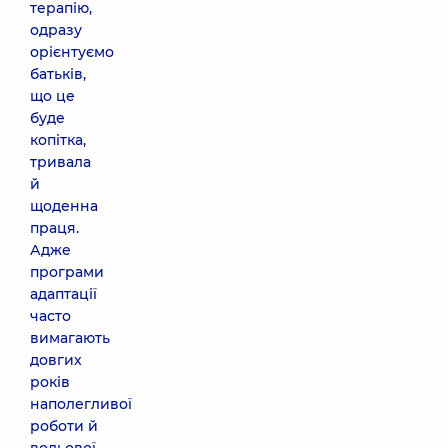
терапію,
одразу
орієнтуємо
батьків,
що це
буде
копітка,
тривала
й
щоденна
праця.
Адже
програми
адаптації
часто
вимагають
довгих
років
наполегливої
роботи й