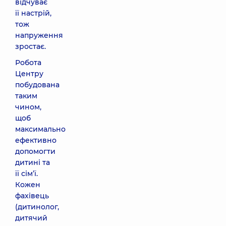
відчуває
її настрій,
тож
напруження
зростає.
Робота
Центру
побудована
таким
чином,
щоб
максимально
ефективно
допомогти
дитині та
її сім’ї.
Кожен
фахівець
(дитинолог,
дитячий