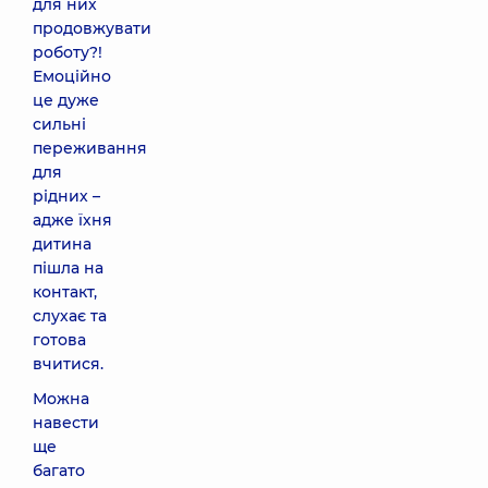
для них
продовжувати
роботу?!
Емоційно
це дуже
сильні
переживання
для
рідних –
адже їхня
дитина
пішла на
контакт,
слухає та
готова
вчитися.
Можна
навести
ще
багато