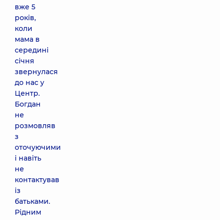
вже 5
років,
коли
мама в
середині
січня
звернулася
до нас у
Центр.
Богдан
не
розмовляв
з
оточуючими
і навіть
не
контактував
із
батьками.
Рідним