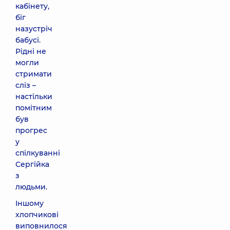
кабінету,
біг
назустріч
бабусі.
Рідні не
могли
стримати
сліз –
настільки
помітним
був
прогрес
у
спілкуванні
Сергійка
з
людьми.
Іншому
хлопчикові
виповнилося