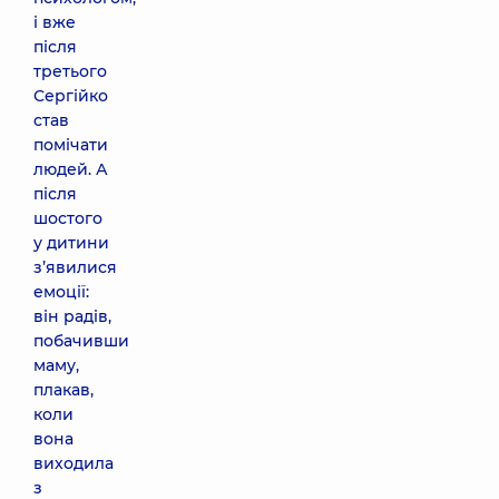
і вже
після
третього
Сергійко
став
помічати
людей. А
після
шостого
у дитини
з’явилися
емоції:
він радів,
побачивши
маму,
плакав,
коли
вона
виходила
з