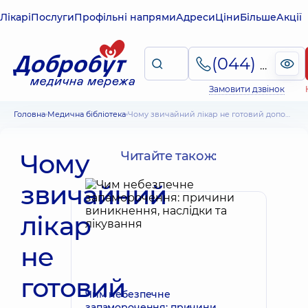
Лікарі
Послуги
Профільні напрями
Адреси
Ціни
Більше
Акції
(044) 495-2-888
Замовити дзвінок
Головна
Медична бібліотека
Чому звичайний лікар не готовий допомагати особливій дитині?
Чому
Читайте також:
звичайний
лікар
не
готовий
Чим небезпечне
запаморочення: причини