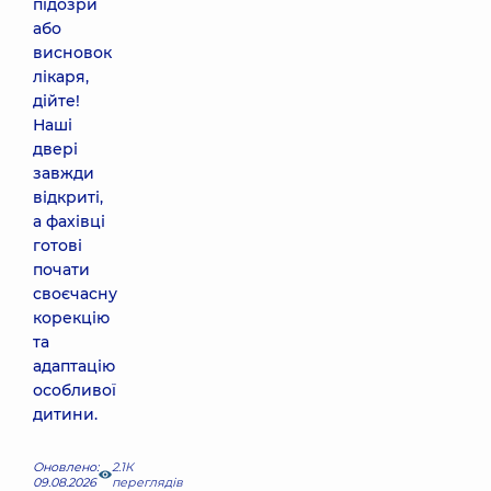
підозри
або
висновок
лікаря,
дійте!
Наші
двері
завжди
відкриті,
а фахівці
готові
почати
своєчасну
корекцію
та
адаптацію
особливої
дитини.
Оновлено:
2.1К
09.08.2026
переглядів