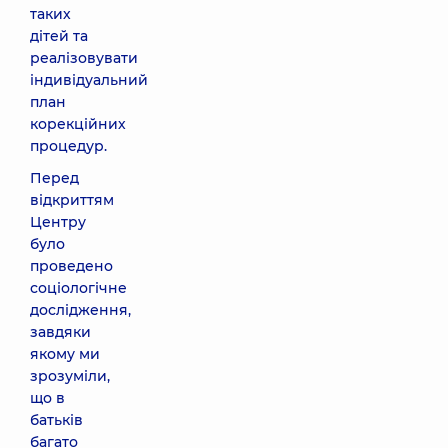
таких
дітей та
реалізовувати
індивідуальний
план
корекційних
процедур.
Перед
відкриттям
Центру
було
проведено
соціологічне
дослідження,
завдяки
якому ми
зрозуміли,
що в
батьків
багато