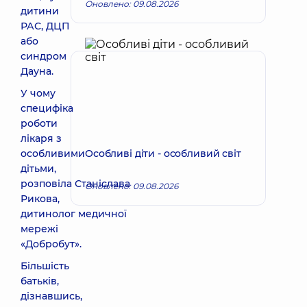
Оновлено: 09.08.2026
дитини
РАС, ДЦП
або
синдром
Дауна.
У чому
специфіка
роботи
лікаря з
особливими
Особливі діти - особливий світ
дітьми,
розповіла Станіслава
Оновлено: 09.08.2026
Рикова,
дитинолог медичної
мережі
«Добробут».
Більшість
батьків,
дізнавшись,