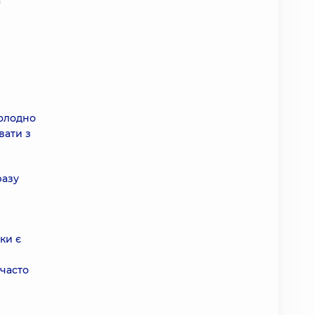
а
холодно
вати з
разу
ки є
з
 часто