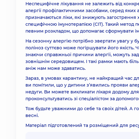
Неспецифічне лікування не залежить від конкре
алергії профілактичними засобами, серед яких 
призначаються ліки, які знижують загострення 
специфічною імунотерапією (СІТ). Такий метод 
певним розкладом, що допомагає сформувати іму
На сезонну алергію потрібно звертати увагу у бу
поліноз суттєво може погіршувати його якість. Ч
знаючи справжньої причини алергії, можуть задл
зовнішнім середовищем. І такі рамки мають біл
аніж нам може здаватись.
Зараз, в умовах карантину, не найкращий час дл
ви помітили, що у дитини з’явились прояви але
недуги. Ви можете викликати лікаря додому для
проконсультуватись зі спеціалістом за допомог
Тож будьте уважними до себе та своїх дітей. А 
весні.
Матеріал підготовлений та розміщений для ре