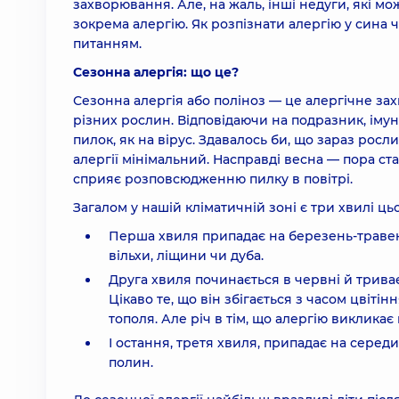
захворювання. Але, на жаль, інші недуги, які мо
зокрема алергію. Як розпізнати алергію у сина
питанням.
Сезонна алергія: що це?
Сезонна алергія або поліноз — це алергічне з
різних рослин. Відповідаючи на подразник, ім
пилок, як на вірус. Здавалось би, що зараз ро
алергії мінімальний. Насправді весна — пора ст
сприяє розповсюдженню пилку в повітрі.
Загалом у нашій кліматичній зоні є три хвилі ц
Перша хвиля припадає на березень-травень
вільхи, ліщини чи дуба.
Друга хвиля починається в червні й триває
Цікаво те, що він збігається з часом цвітін
тополя. Але річ в тім, що алергію викликає
І остання, третя хвиля, припадає на серед
полин.