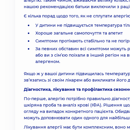
алергію. Таким чином, вживаючи велику кількіс
нашою рекомендацією батьки виключили з раці
Є кілька порад щодо того, як не сплутати алерг
У дитини не підвищується температура тіл
Хороше загальне самопочуття та апетит
Симптоми протікають стабільно та не погі
За певних обставин всі симптоми можуть 
або ви з сім’єю поїхали в інший регіон на
алергеном.
Якщо ж у вашої дитини підвищилась температура
зв’язатись зі своїм лікарем або викликати його
Діагностика, лікування та профілактика сезонно
По-перше, алергію потрібно правильно діагнос
шкіряна проба та аналіз крові (ІФА). Рішення щ
огляду на випадок конкретного пацієнта. Обидва 
можуть доповнювати один одного для найбільш
Лікування алергії має бути комплексним, воно 