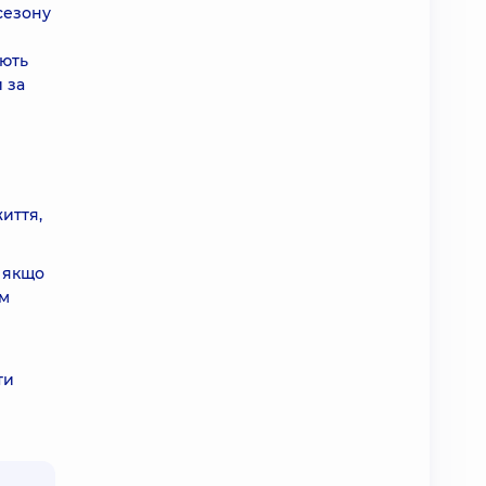
сезону
ають
 за
иття,
, якщо
ям
ти