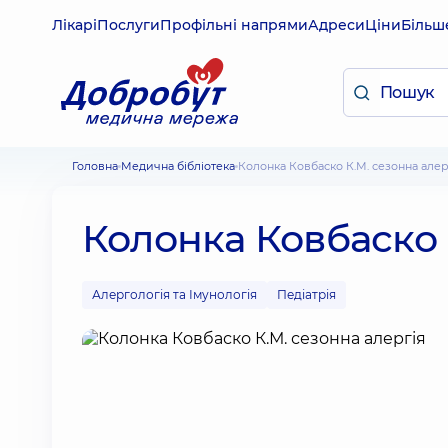
Лікарі
Послуги
Профільні напрями
Адреси
Ціни
Більш
Головна
Медична бібліотека
Колонка Ковбаско К.М. сезонна алер
Колонка Ковбаско 
Алергологія та Імунологія
Педіатрія