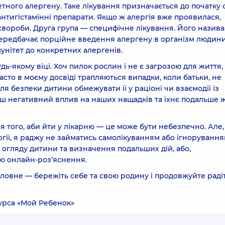
тного алергену. Таке лікування призначається до початку 
антигістамінні препарати. Якщо ж алергія вже проявилася,
хвороби. Друга група — специфічне лікування. Його назив
передбачає порційне введення алергену в організм людини
нітет до конкретних алергенів.
дь-якому віці. Хоч пилок рослин і не є загрозою для життя,
асто в моєму досвіді трапляються випадки, коли батьки, не
я безпеки дитини обмежувати її у раціоні чи взаємодії із
ьш негативний вплив на наших нащадків та їхнє подальше ж
я того, аби йти у лікарню — це може бути небезпечно. Але
ргії, я раджу не займатись самолікуванням або ігноруванн
 огляду дитини та визначення подальших дій, або,
ою онлайн-роз’яснення.
головне — бережіть себе та свою родину і продовжуйте раді
сурса
«Мой Ребенок»