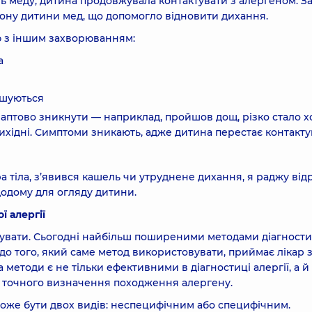
ть меду, дитина продовжувала контактувати з алергеном. З
ону дитини мед, що допомогло відновити дихання.
ію з іншим захворюванням:
а
ршуються
раптово зникнути — наприклад, пройшов дощ, різко стало 
 вихідні. Симптоми зникають, адже дитина перестає контакту
 тіла, з’явився кашель чи утруднене дихання, я раджу від
 додому для огляду дитини.
ї алергії
тувати. Сьогодні найбільш поширеними методами діагности
одо того, який саме метод використовувати, приймає лікар 
методи є не тільки ефективними в діагностиці алергії, а й
 точного визначення походження алергену.
може бути двох видів: неспецифічним або специфічним.