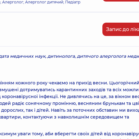
р; Алерголог; Алерголог дитячий; Педіатр
Запис до лік
ата медичних наук, дитинолога, дитячого алерголога мед
рпінням кожного року чекаємо на прихід весни. Цьогорічни
змушені дотримуватись карантинних заходів та всіх можл
д коронавірусної інфекції. Не дивлячись на це, за вікном ве
 людей радіє сонячному промінню, весняним брунькам та цв
 дорослих, так і дітей. Навіть за поточних обставин ми вих
о квартири, контактуючи з навколишнім середовищем та
симум уваги тому, аби вберегти своїх дітей від коронавір