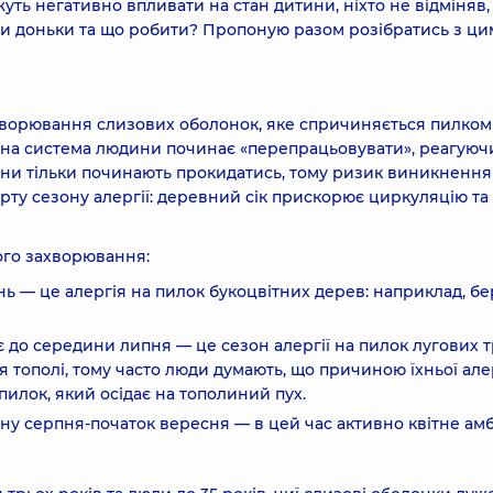
жуть негативно впливати на стан дитини, ніхто не відміняв,
 чи доньки та що робити? Пропоную разом розібратись з ци
ахворювання слизових оболонок, яке спричиняється пилком
унна система людини починає «перепрацьовувати», реагуюч
слини тільки починають прокидатись, тому ризик виникнення
арту сезону алергії: деревний сік прискорює циркуляцію та
ього захворювання:
 — це алергія на пилок букоцвітних дерев: наприклад, бе
 до середини липня — це сезон алергії на пилок лугових т
ня тополі, тому часто люди думають, що причиною їхньої алер
 пилок, який осідає на тополиний пух.
ину серпня-початок вересня — в цей час активно квітне амб