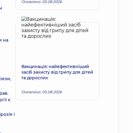
Оновлено: 05.08.2026
м
и на
Вакцинація: найефективніший
засіб захисту від грипу для дітей
та дорослих
рези,
Оновлено: 05.08.2026
рав.
гії є
розія і