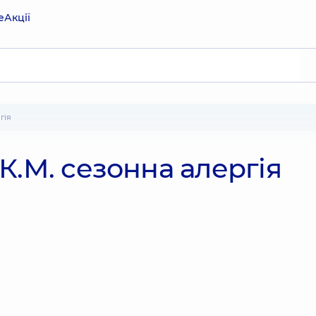
е
Акції
гія
К.М. сезонна алергія