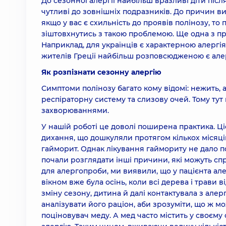
До сезонної алергії найбільш вразливі діти післ
чутливі до зовнішніх подразників. До причин ви
якщо у вас є схильність до проявів полінозу, т
зіштовхнутись з такою проблемою. Ще одна з пр
Наприклад, для українців є характерною алергія 
жителів Греції найбільш розповсюдженою є але
Як розпізнати сезонну алергію
Симптоми полінозу багато кому відомі: нежить, а
респіраторну систему та слизову очей. Тому тут
захворюваннями.
У нашій роботі це доволі поширена практика. Ці
дихання, що дошкуляли протягом кількох місяці
гайморит. Однак лікування гаймориту не дало п
почали розглядати інші причини, які можуть спр
для алергопроби, ми виявили, що у пацієнта але
вікном вже була осінь, коли всі дерева і трави 
зміну сезону, дитина й далі контактувала з але
аналізувати його раціон, аби зрозуміти, що ж м
поціновувач меду. А мед часто містить у своєму 