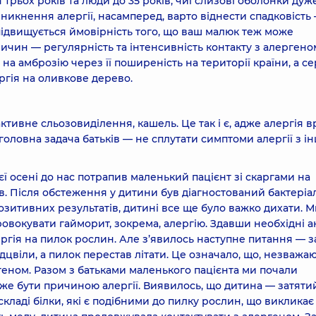
я трьох років та люди до 35 років, чиї слизові оболонки дуж
никнення алергії, насамперед, варто віднести спадковість
о підвищується ймовірність того, що ваш малюк теж може
ичин — регулярність та інтенсивність контакту з алергено
на амброзію через її поширеність на території країни, а с
ргія на оливкове дерево.
ктивне сльозовиділення, кашель. Це так і є, адже алергія 
 головна задача батьків — не сплутати симптоми алергії з 
єї осені до нас потрапив маленький пацієнт зі скаргами на
в. Після обстеження у дитини був діагностований бактері
озитивних результатів, дитині все ще було важко дихати. 
овокувати гайморит, зокрема, алергію. Здавши необхідні а
ргія на пилок рослин. Але з’явилось наступне питання — з
відцвіли, а пилок перестав літати. Це означало, що, незважа
ргеном. Разом з батьками маленького пацієнта ми почали
оже бути причиною алергії. Виявилось, що дитина — затяти
складі білки, які є подібними до пилку рослин, що викликає