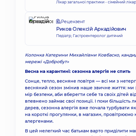
Лікар загальної практики - сімейний ліка
Рецензент
Риков Олексій Аркадійович
Педіатр; Гастроентеролог дитячий
Колонка Катерини Михайлівни Ковбаско, кандид
мережі «Добробут»
Весна на карантині: сезонна алергія не спить
Сонце, тепло, весняне повітря — всі ми з нете
весняний сезон змінив наше звичне життя: ми 
мір безпеки, аби вберегти себе та своїх дітей ві
впевнено займає свої позиції. І поки більшість
дерев, сезонна алергія вже почала турбувати як
на короткі прогулянки, в магазин, провітрюєм
алергенами.
В цей нелегкий час батькам варто приділити мак