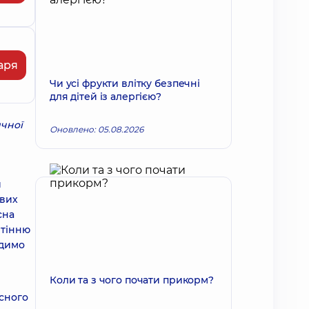
аря
Чи усі фрукти влітку безпечні
для дітей із алергією?
ичної
Оновлено: 05.08.2026
й
ивих
сна
ітінню
одимо
Коли та з чого почати прикорм?
усного