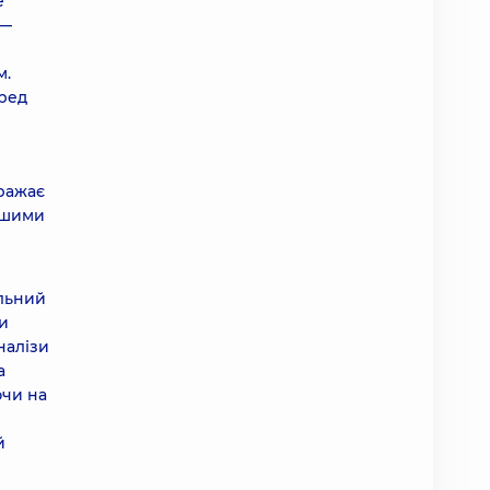
е
 —
м.
еред
вражає
іншими
альний
Ми
налізи
а
ючи на
й