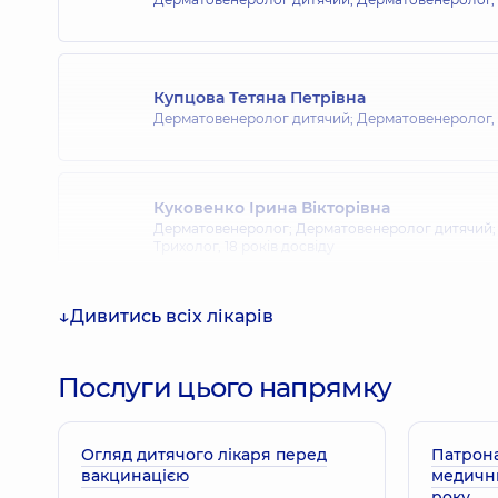
Купцова Тетяна Петрівна
Дерматовенеролог дитячий; Дерматовенеролог,
Куковенко Ірина Вікторівна
Дерматовенеролог; Дерматовенеролог дитячий; 
Трихолог,
18 років досвіду
Дивитись всіх лікарів
Послуги цього напрямку
Огляд дитячого лікаря перед
Патрона
вакцинацією
медични
року