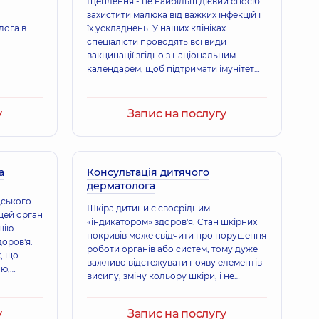
Щеплення - це найбільш дієвий спосіб
захистити малюка від важких інфекцій і
лога в
їх ускладнень. У наших клініках
спеціалісти проводять всі види
вакцинації згідно з національним
календарем, щоб підтримати імунітет
дитини та запобігти захворюванням.
Підтримайте імунітет дитини, подбайте
про його здоров’я.
у
Запис на послугу
а
Консультація дитячого
дерматолога
дського
Шкіра дитини є своєрідним
 цей орган
«індикатором» здоров'я. Стан шкірних
цію
покривів може свідчити про порушення
доров'я.
роботи органів або систем, тому дуже
, що
важливо відстежувати появу елементів
ою,
висипу, зміну кольору шкіри, і не
я-
займатися самолікуванням, а одразу
звертатися до фахівця.
дне
у
Запис на послугу