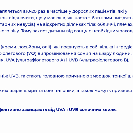
ляється в10-20 разів частіше у дорослих пацієнтів, які у
ож відзначити, що у малюків, які часто з батьками виїздять
рних невусів) на відкритих ділянках тіла: обличчі, плечах,
ного віку. Тому захист дитини від сонця є необхідним захо
ми, лосьйони, олії), які поєднують в собі кілька інгредієн
афіолетового (УФ) випромінювання сонця на шкіру людини.
 UVA (ультрафіолетового А) і UVB (ультрафіолетового В),
ніж UVB, та стають головною причиною зморшок, тонкої шк
х шарів шкіри та сонячні опіки, а також можуть призвест
фективно захищають від UVA і UVB сонячних хвиль.