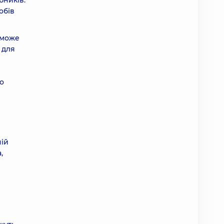
бників.
обів
 може
 для
но
чій
,