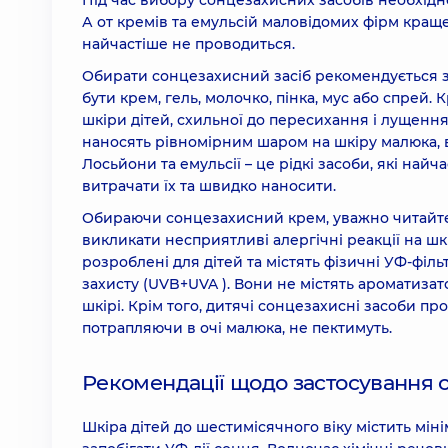
Під час вибору сонцезахисних засобів необхідн
А от кремів та емульсій маловідомих фірм краще
найчастіше не проводиться.
Обирати сонцезахисний засіб рекомендується з
бути крем, гель, молочко, пінка, мус або спрей
шкіри дітей, схильної до пересихання і лущення.
наносять рівномірним шаром на шкіру малюка, в
Лосьйони та емульсії – це рідкі засоби, які най
витрачати їх та швидко наносити.
Обираючи сонцезахисний крем, уважно читайте е
викликати несприятливі алергічні реакції на шк
розроблені для дітей та містять фізичні УФ-філ
захисту (UVB+UVA ). Вони не містять ароматизато
шкірі. Крім того, дитячі сонцезахисні засоби про
потрапляючи в очі малюка, не пектимуть.
Рекомендації щодо застосування 
Шкіра дітей до шестимісячного віку містить міні