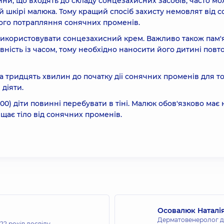
вини, що входять до складу сонцезахисних засобів, часто мо
ій шкірі малюка. Тому кращий спосіб захисту немовлят від с
ямого потрапляння сонячних променів.
використовувати сонцезахисний крем. Важливо також пам'я
ність із часом, тому необхідно наносити його дитині повт
 тридцять хвилин до початку дії сонячних променів для то
 діяти.
6:00) діти повинні перебувати в тіні. Малюк обов'язково має
ищає тіло від сонячних променів.
Осовалюк Наталія
Дерматовенеролог ди
22 років досвіду