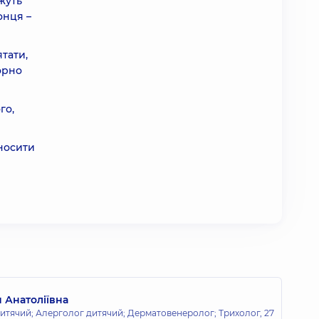
жуть
онця –
тати,
орно
го,
 носити
 Анатоліївна
тячий; Алерголог дитячий; Дерматовенеролог; Трихолог,
27