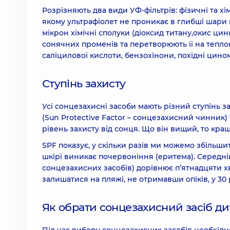
Розрізняють два види УФ-фільтрів: фізичні та хі
якому ультрафіолет не проникає в глибші шари 
мікрон хімічні сполуки (діоксид титану,окис цин
сонячних променів та перетворюють її на тепло
саліцилової кислоти, бензохінони, похідні цином
Ступінь захисту
Усі сонцезахисні засоби мають різний ступінь з
(Sun Protective Factor – сонцезахисний чинник) 
рівень захисту від сонця. Що він вищий, то кращ
SPF показує, у скільки разів ми можемо збільши
шкірі виникає почервоніння (еритема). Середні
сонцезахисних засобів) дорівнює п’ятнадцяти 
залишатися на пляжі, не отримавши опіків, у 30 
Як обрати сонцезахисний засіб ди