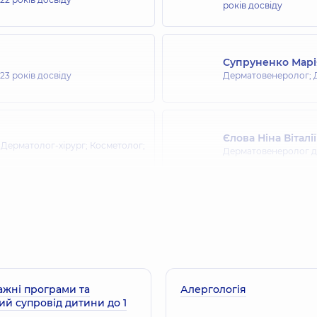
років досвіду
Супруненко Марі
23 років досвіду
Дерматовенеролог; 
Єлова Ніна Віталі
Дерматолог-хірург; Косметолог;
Дерматовенеролог д
жні програми та
Алергологія
й супровід дитини до 1