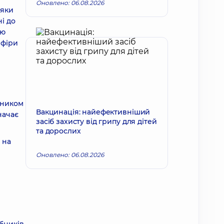
Оновлено: 06.08.2026
дяки
і до
ію
ефіри
нником
Вакцинація: найефективніший
начає
засіб захисту від грипу для дітей
та дорослих
 на
Оновлено: 06.08.2026