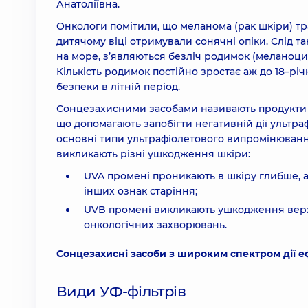
Анатоліївна.
Онкологи помітили, що меланома (рак шкіри) трап
дитячому віці отримували сонячні опіки. Слід так
на море, з’являються безліч родимок (меланоцита
Кількість родимок постійно зростає аж до 18–річ
безпеки в літній період.
Сонцезахисними засобами називають продукти (кре
що допомагають запобігти негативній дії ультр
основні типи ультрафіолетового випромінювання,
викликають різні ушкодження шкіри:
UVA промені проникають в шкіру глибше, а
інших ознак старіння;
UVB промені викликають ушкодження верхні
онкологічних захворювань.
Сонцезахисні засоби з широким спектром дії е
Види УФ-фільтрів