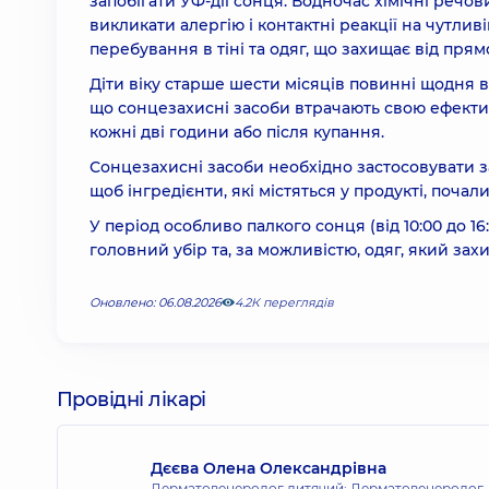
запобігати УФ-дії сонця. Водночас хімічні речо
викликати алергію і контактні реакції на чутлив
перебування в тіні та одяг, що захищає від пр
Діти віку старше шести місяців повинні щодня 
що сонцезахисні засоби втрачають свою ефектив
кожні дві години або після купання.
Сонцезахисні засоби необхідно застосовувати за
щоб інгредієнти, які містяться у продукті, почали
У період особливо палкого сонця (від 10:00 до 1
головний убір та, за можливістю, одяг, який зах
Оновлено: 06.08.2026
4.2К переглядів
Провідні лікарі
Дєєва Олена Олександрівна
Дерматовенеролог дитячий; Дерматовенеролог,