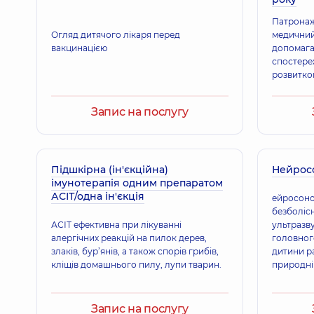
Патронаж
Огляд дитячого лікаря перед
медичний
вакцинацією
допомага
спостереж
розвитко
Запис на послугу
Підшкірна (ін'єкційна)
Нейрос
імунотерапія одним препаратом
АСІТ/одна ін'єкція
ейросоног
безболіс
АСІТ ефективна при лікуванні
ультразв
алергічних реакцій на пилок дерев,
головног
злаків, бур’янів, а також спорів грибів,
дитини ра
кліщів домашнього пилу, лупи тварин.
природні 
тім’ячка:
заднє (п
Запис на послугу