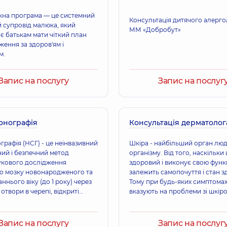
на програма — це системний
Консультація дитячого алерго
 супровід малюка, який
ММ «Добробут»
є батькам мати чіткий план
ення за здоров'ям і
м.
Запис на послугу
Запис на послуг
онографія
Консультація дерматолог
рафія (НСГ) - це неінвазивний
Шкіра - найбільший орган лю
ний і безпечний метод
організму. Від того, наскільки
укового дослідження
здоровий і виконує свою функ
о мозку новонародженого та
залежить самопочуття і стан з
ннього віку (до 1 року) через
Тому при будь-яких симптомах
отвори в черепі, відкриті
вказують на проблеми зі шкір
 переднє (велике) тім’ячко,
необхідно звернутися до лікар
отил
дерматолога, щоб провести
діагностику і отримати необхі
Запис на послугу
Запис на послуг