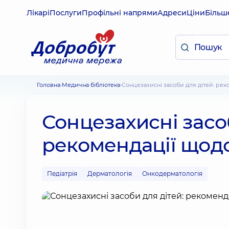
Лікарі
Послуги
Профільні напрями
Адреси
Ціни
Більш
Головна
Медична бібліотека
Сонцезахисні засоби для дітей: ре
Сонцезахисні засоб
рекомендації щод
Педіатрія
Дерматологія
Онкодерматологія