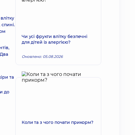
 влітку
 спині.
дом
Чи усі фрукти влітку безпечні
для дітей із алергією?
тів,
 Два
Оновлено: 05.08.2026
іри та
и до
Коли та з чого почати прикорм?