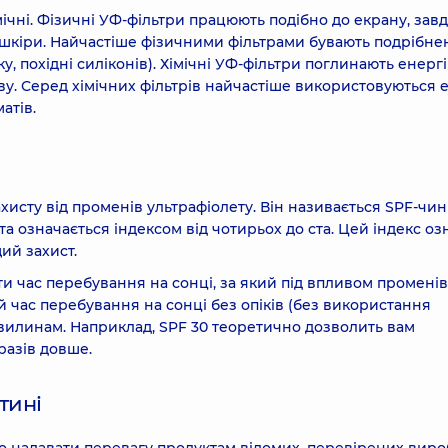
мічні. Фізичні УФ-фільтри працюють подібно до екрану, зав
шкіри. Найчастіше фізичними фільтрами бувають подрібнен
ку, похідні силіконів). Хімічні УФ-фільтри поглинають енерг
ву. Серед хімічних фільтрів найчастіше використовуються 
атів.
ахисту від променів ультрафіолету. Він називається SPF-чи
та означається індексом від чотирьох до ста. Цей індекс оз
ий захист.
ти час перебування на сонці, за який під впливом променів
й час перебування на сонці без опіків (без використання
хвилинам. Наприклад, SPF 30 теоретично дозволить вам
разів довше.
тині