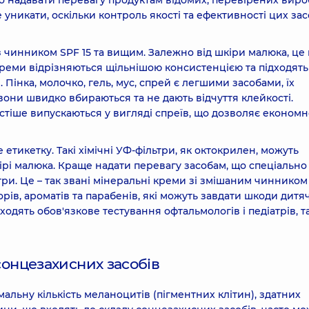
о надавати перевагу продуктам відомих, перевірених виро
 уникати, оскільки контроль якості та ефективності цих зас
 чинником SPF 15 та вищим. Залежно від шкіри малюка, це
. Креми відрізняються щільнішою консистенцією та підходять
 Пінка, молочко, гель, мус, спрей є легшими засобами, їх
они швидко вбираються та не дають відчуття клейкості.
частіше випускаються у вигляді спреїв, що дозволяє економ
тикетку. Такі хімічні УФ-фільтри, як октокрилен, можуть
ірі малюка. Краще надати перевагу засобам, що спеціально
ьтри. Це – так звані мінеральні креми зі змішаним чинником
рів, ароматів та парабенів, які можуть завдати шкоди дитя
ходять обов'язкове тестування офтальмологів і педіатрів, та
сонцезахисних засобів
мальну кількість меланоцитів (пігментних клітин), здатних