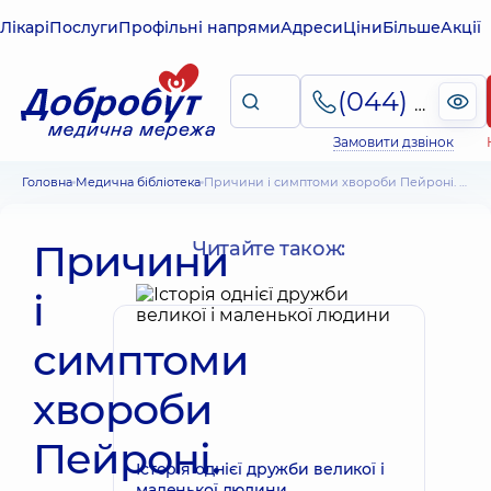
Лікарі
Послуги
Профільні напрями
Адреси
Ціни
Більше
Акції
(044) 495-2-888
Замовити дзвінок
Головна
Медична бібліотека
Причини і симптоми хвороби Пейроні. Як лікувати хворобу Пейроні
Причини
Читайте також:
і
симптоми
хвороби
Пейроні.
Історія однієї дружби великої і
маленької людини