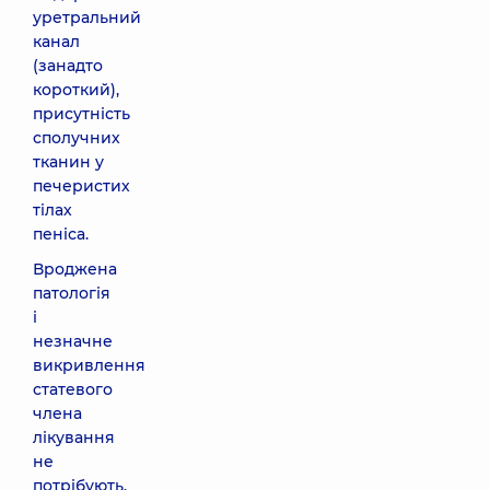
уретральний
канал
(занадто
короткий),
присутність
сполучних
тканин у
печеристих
тілах
пеніса.
Вроджена
патологія
і
незначне
викривлення
статевого
члена
лікування
не
потрібують.