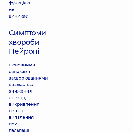
функцією
не
виникає.
Симптоми
хвороби
Пейроні
Основними
ознаками
захворюваннями
вважається
зниження
ерекції,
викривлення
пеніса і
виявлення
при
пальпації