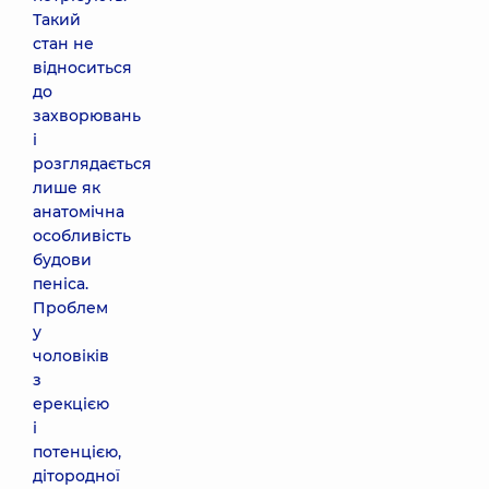
Такий
стан не
відноситься
до
захворювань
і
розглядається
лише як
анатомічна
особливість
будови
пеніса.
Проблем
у
чоловіків
з
ерекцією
і
потенцією,
дітородної