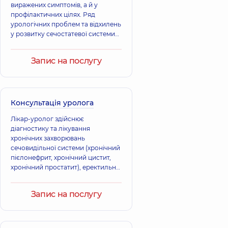
виражених симптомів, а й у
профілактичних цілях. Ряд
урологічних проблем та відхилень
у розвитку сечостатевої системи
малюка можуть бути вродженими,
тому профілактичні консультації у
Запис на послугу
спеціаліста проводять у перші
місяці життя дитини. Більшість
вроджених аномалій та вад
розвитку сечостатевої системи
успішно коригується саме у
Консультація уролога
дитячому віці.
Лікар-уролог здійснює
діагностику та лікування
хронічних захворювань
сечовидільної системи (хронічний
пієлонефрит, хронічний цистит,
хронічний простатит), еректильної
дисфункції, а також захворювань,
що передаються статевим
Запис на послугу
шляхом.