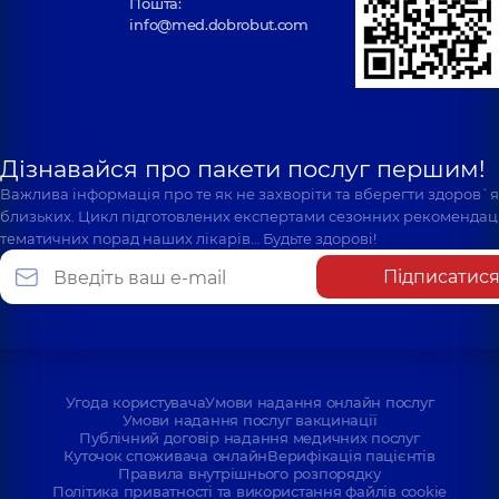
Пошта:
info@med.dobrobut.com
Дізнавайся про пакети послуг першим!
Важлива інформація про те як не захворіти та вберегти здоров`
близьких. Цикл підготовлених експертами сезонних рекомендаці
тематичних порад наших лікарів… Будьте здорові!
Підписатис
Угода користувача
Умови надання онлайн послуг
Умови надання послуг вакцинації
Публічний договір надання медичних послуг
Куточок споживача онлайн
Верифікація пацієнтів
Правила внутрішнього розпорядку
Політика приватності та використання файлів cookie