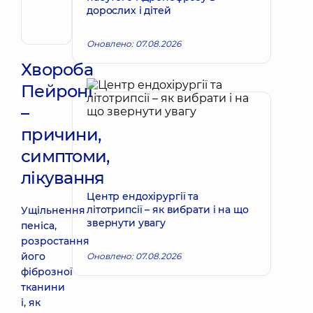
Хірург
дорослих і дітей
ендоваскулярний
Оновлено: 07.08.2026
Хвороба
Пейроні
–
причини,
симптоми,
лікування
Центр ендохірургії та
літотрипсії – як вибрати і на що
Ущільнення
звернути увагу
пеніса,
розростання
його
Оновлено: 07.08.2026
фіброзної
тканини
і, як