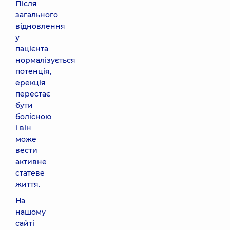
Після
загального
відновлення
у
пацієнта
нормалізується
потенція,
ерекція
перестає
бути
болісною
і він
може
вести
активне
статеве
життя.
На
нашому
сайті