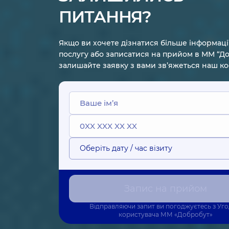
ПИТАННЯ?
Якщо ви хочете дізнатися більше інформаці
послугу або записатися на прийом в ММ “До
залишайте заявку з вами зв’яжеться наш к
Оберіть дату / час візиту
Запис на прийом
Відправляючи запит ви погоджуєтесь з
Уг
користувача
ММ «Добробут»