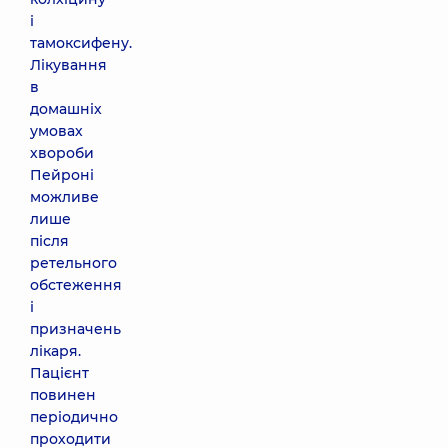
і
тамоксифену.
Лікування
в
домашніх
умовах
хвороби
Пейроні
можливе
лише
після
ретельного
обстеження
і
призначень
лікаря.
Пацієнт
повинен
періодично
проходити