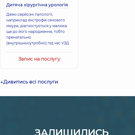
Дитяча хірургічна урологія
Деякі серйозні патології,
наприклад екстрофія сечового
міхура, діагностується у малюка
ще до його народження, тобто
пренатально
(внутрішньоутробно) під час УЗД.
Запис на послугу
Дивитись всі послуги
ЗАЛИШИЛИСЬ