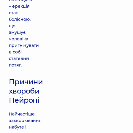
– ерекція
стає
болісною,
що
змушує
чоловіка
пригнічувати
в собі
статевий
потяг.
Причини
хвороби
Пейроні
Найчастіше
захворювання
набуте і