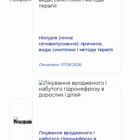
Ніктурія (нічне
сечовипускання): причини,
види, симптоми і методи терапії
Оновлено: 07.08.2026
Автор,
Рецензент
Басацький
Запис до лікаря
Андрій
Лікування вродженого і
Володимирович
набутого гідронефрозу в