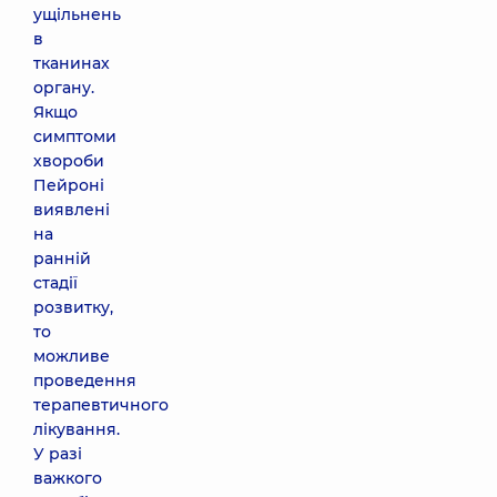
ущільнень
в
тканинах
органу.
Якщо
симптоми
хвороби
Пейроні
виявлені
на
ранній
стадії
розвитку,
то
можливе
проведення
терапевтичного
лікування.
У разі
важкого