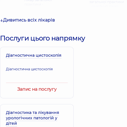
загальної практики
практики -
- сімейний лікар;
сімейний лікар;
Терапевт,
12 років
Терапевт,
17 років
досвіду
досвіду
Дивитись всіх лікарів
Вітюк Аліна
Послуги цього напрямку
Всеволодівна
Педіатр; Лікар
загальної практики
- сімейний лікар;
Діагностична цистоскопія
Терапевт,
50 років
досвіду
Діагностична цистоскопія
Запис на послугу
Діагностика та лікування
урологічних патологій у
дітей