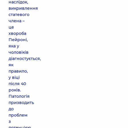
наслідок,
викривлення
статевого
члена –
це
хвороба
Пейроні,
яка у
чоловіків
діагностується,
як
правило,
у віці
після 40
років.
Патологія
призводить
до
проблем
з
потенцією