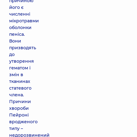
причиною
його є
численні
мікротравми
оболонки
пеніса.
Вони
призводять
до
утворення
гематом і
змін в
тканинах
статевого
члена.
Причини
хвороби
Пейроні
вродженого
типу –
недорозвинений