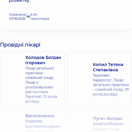
розвитку.
Оновлено:
6.4К
07.08.2026
переглядів
Провідні лікарі
Холодов Богдан
Ігорович
Копил Тетяна
Лікар загальної
Степанівна
практики -
Терапевт;
сімейний лікар;
Кардіолог; Лікар
Лікар з
загальної практики
ультразвукової
- сімейний лікар,
39
діагностики;
років досвіду
Терапевт,
12 років
досвіду
Васильченко
Пугач Богдан
Кирило
Анатолійович
Костянтинович
Педіатр; Лікар
Лікар загальної