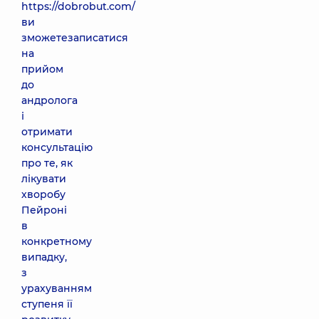
https://dobrobut.com/
ви
зможетезаписатися
на
прийом
до
андролога
і
отримати
консультацію
про те, як
лікувати
хворобу
Пейроні
в
конкретному
випадку,
з
урахуванням
ступеня її