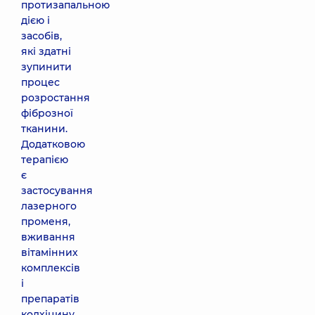
протизапальною
дією і
засобів,
які здатні
зупинити
процес
розростання
фіброзної
тканини.
Додатковою
терапією
є
застосування
лазерного
променя,
вживання
вітамінних
комплексів
і
препаратів
колхіцину