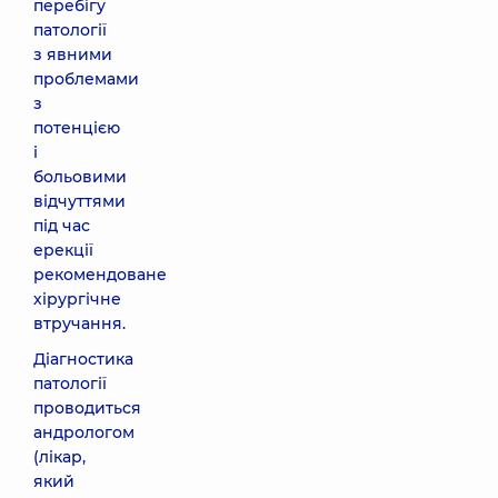
перебігу
патології
з явними
проблемами
з
потенцією
і
больовими
відчуттями
під час
ерекції
рекомендоване
хірургічне
втручання.
Діагностика
патології
проводиться
андрологом
(лікар,
який