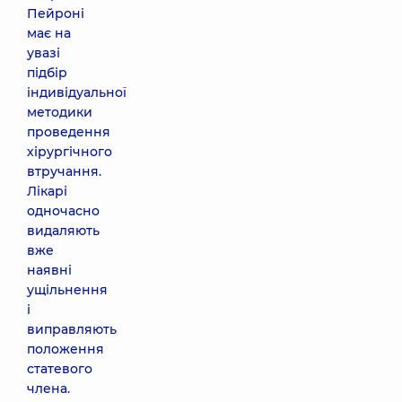
Пейроні
має на
увазі
підбір
індивідуальної
методики
проведення
хірургічного
втручання.
Лікарі
одночасно
видаляють
вже
наявні
ущільнення
і
виправляють
положення
статевого
члена.