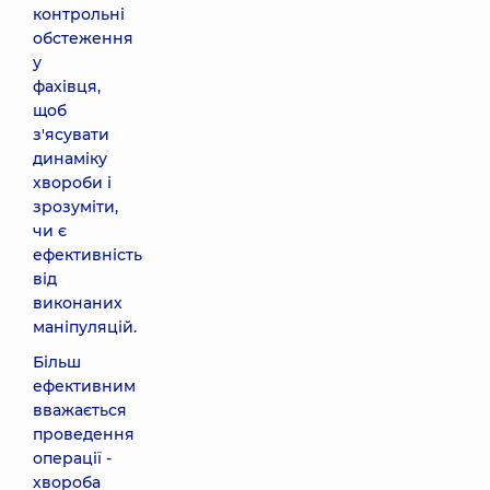
контрольні
обстеження
у
фахівця,
щоб
з'ясувати
динаміку
хвороби і
зрозуміти,
чи є
ефективність
від
виконаних
маніпуляцій.
Більш
ефективним
вважається
проведення
операції -
хвороба