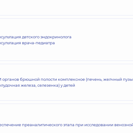
сультация детского эндокринолога
нсультация врача-педиатра
 органов брюшной полости комплексное (печень, желчный пузы
лудочная железа, селезенка) у детей
еспечение преаналитического этапа при исследовании венозно
и