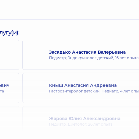
угу(и):
Засядько Анастасия Валерьевна
Педиатр; Эндокринолог детский,
16 лет опыта
ович
Кныш Анастасия Андреевна
та
Гастроэнтеролог детский; Педиатр,
4 лет опы
Жарова Юлия Александровна
,
Педиатр; Диетолог,
26 лет опыта