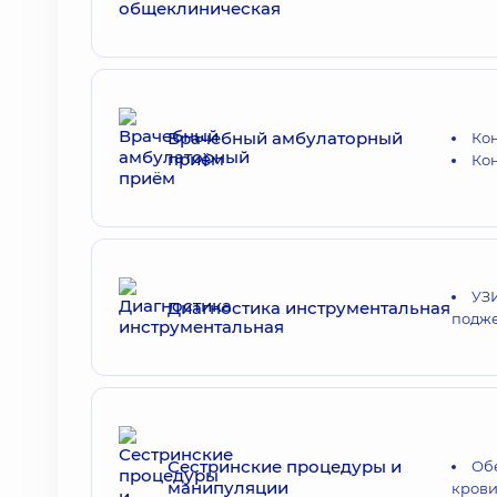
Врачебный амбулаторный
Кон
приём
Ко
УЗИ
Диагностика инструментальная
подже
Сестринские процедуры и
Об
манипуляции
кров