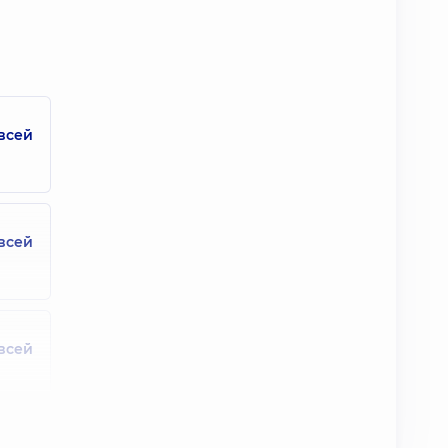
ач;
всей
всей
всей
та