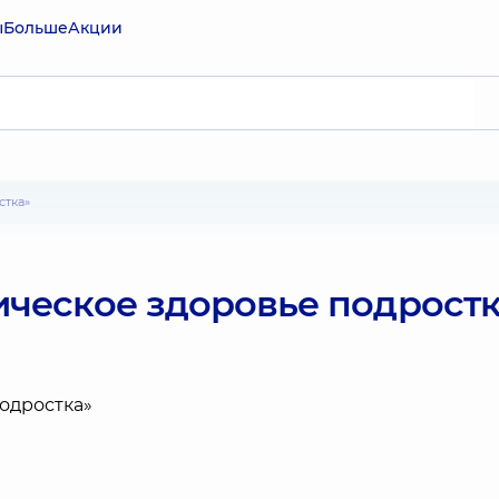
ы
Больше
Акции
стка»
ческое здоровье подростк