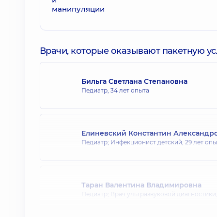
Врачи, которые оказывают пакетную усл
Бильга Светлана Степановна
Педиатр,
34 лет опыта
Елиневский Константин Александр
Педиатр; Инфекционист детский,
29 лет опы
Таран Валентина Владимировна
Педиатр; Врач ультразвуковой диагностики