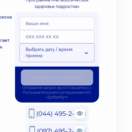
Программа «Метаболическое
здоровье подростка»
риска
гает
ь
Выбрать дату / время
приема
Запись на прийом
Отправляя запрос вы соглашаетесь с
Пользовательским соглашением
МС
«Добробут»
(044) 495-2-888
(097) 495-2-888