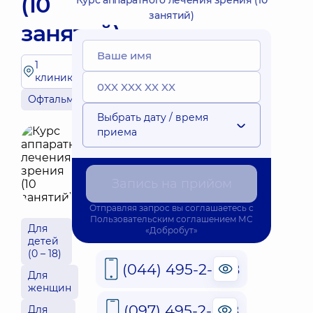
(10
Курс аппаратного лечения зрения (10
занятий)
занятий)
1
клиника
Офтальмология
Выбрать дату / время
приема
Запись на прийом
Отправляя запрос вы соглашаетесь с
Пользовательским соглашением
МС
Для
«Добробут»
детей
(0 – 18)
(044) 495-2-888
Для
женщин
(097) 495-2-888
Для