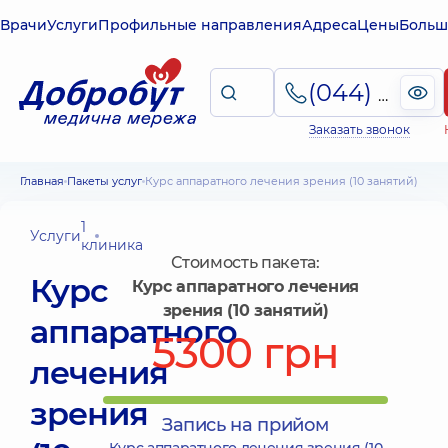
Врачи
Услуги
Профильные направления
Адреса
Цены
Больш
(044) 495-2-888
Заказать звонок
Главная
Пакеты услуг
Курс аппаратного лечения зрения (10 занятий)
1
Услуги
клиника
Стоимость пакета:
Курс
Курс аппаратного лечения
зрения (10 занятий)
аппаратного
5300 грн
лечения
зрения
Запись на прийом