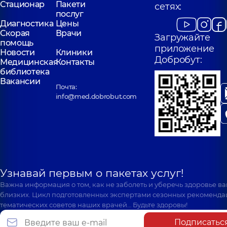
Стационар
Пакети
сетях:
послуг
Диагностика
Цены
Скорая
Врачи
Загружайте
помощь
приложение
Новости
Клиники
Добробут:
Медицинская
Контакты
библиотека
Вакансии
Почта:
info@med.dobrobut.com
Узнавай первым о пакетах услуг!
Важна информация о том, как не заболеть и уберечь здоровье в
близких. Цикл подготовленных экспертами сезонных рекоменда
тематических советов наших врачей… Будьте здоровы!
Подписатьс