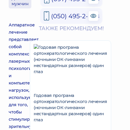
мужчин
(050) 495-2-888
Аппаратное
ТАКЖЕ РЕКОМЕНДУЕМ!
лечение
представляет
собой
комплекс
лазерных,
психологических
и
компьютерных
нагрузок,
Годовая програма
используемых
ортокератологического лечения
для того,
(ночными ОК-линзами
чтобы
нестандартных размеров) один
стимулировать
глаз
зрительную