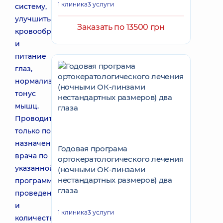
1 клиника
3 услуги
систему,
улучшить
Заказать по 13500 грн
кровообращение
и
питание
глаз,
нормализовать
тонус
мышц.
Проводится
только по
назначению
Годовая програма
врача по
ортокератологического лечения
указанной
(ночными ОК-линзами
нестандартных размеров) два
программе
глаза
проведения
и
1 клиника
3 услуги
количеству