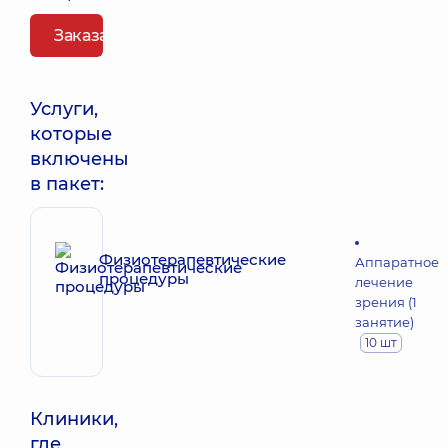
Заказать пакет
Услуги,
которые
включены
в пакет:
Физиотерапевтические
Аппаратное
процедуры
лечение
зрения (1
занятие)
10 шт
Клиники,
где