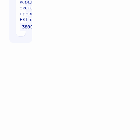
кардіолога
експерта з
проведенням
ЕКГ та ЕХО
3890 грн