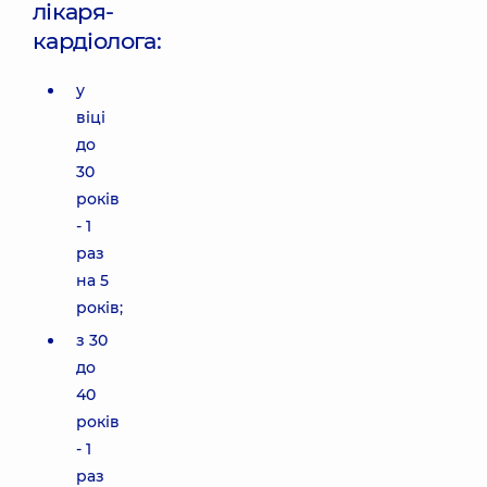
лікаря-
кардіолога:
у
віці
до
30
років
- 1
раз
на 5
років;
з 30
до
40
років
- 1
раз