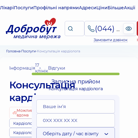
Лікарі
Послуги
Профільні напрями
Адреси
Ціни
Більше
Акції
(044) 495-2-888
Замовити дзвінок
Головна
Послуги
Консультація кардіолога
17
Інформація
Відгуки
клінік
Запис на прийом
Консультація
Консультація кардіолога
кардіолога
Можливо
вдома
Кардіологи
Кардіологія
Оберіть дату / час візиту