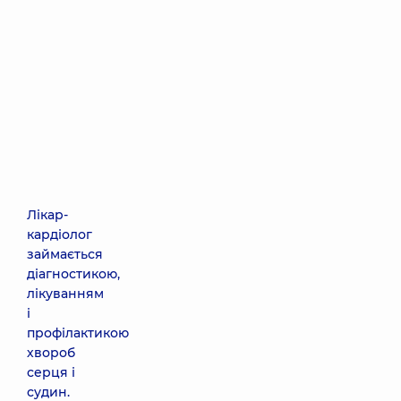
Лікар-
кардіолог
займається
діагностикою,
лікуванням
і
профілактикою
хвороб
серця і
судин.