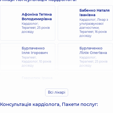
Бабенко Наталя
Афоніна Тетяна
Іванівна
Володимирівна
Кардіолог; Лікар з
Кардіолог;
ультразвукової
Терапевт,
25 років
діагностики;
досвіду
Терапевт,
16 років
досвіду
Бурлаченко
Бурлаченко
Ілля Ігорович
Лілія Олегівна
Терапевт;
Кардіолог;
Кардіолог,
10 років
Терапевт,
25 років
досвіду
досвіду
Гаврилюк Ірина
Олександрівна
Терапевт;
Горобець Інна
Кардіолог; Лікар з
Всі лікарі
Михайлівна
ультразвукової
Кардіолог,
26 років
діагностики; Лікар
досвіду
з функціональної
Консультація кардіолога, Пакети послуг:
діагностики,
12
років досвіду