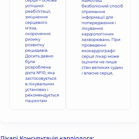
серця – основа
найбільш
успішної
безболісний спосіб
реабілітації,
отримання
зміцнення
інформації для
серцевого
попередження і
м'яза,
лікування
скорочення
кардіологічних
ризику
захворювань. При
розвитку
проведенні
рецидивів.
ехокардіографії
Досить давно
серця лікар може
була
оцінити не лише
розроблена
стан великих судин
дієта №10, яка
і власне серця,
застосовується
в лікувальних
установах і
рекомендується
пацієнтам
Лікарі Консультація кардіолога: